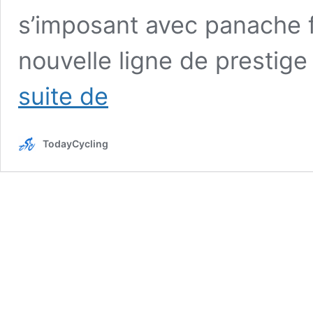
s’imposant avec panache f
nouvelle ligne de prestig
Benjamin
suite de
Thomas,
premier
Français
TodayCycling
vainqueur
des
Six
Jours
de
Gand
:
une
année
2024
mémorable