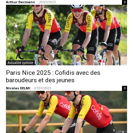
Arthur Decmann
-
20/03/2025
0
Actualité cycliste
Paris Nice 2025 : Cofidis avec des
baroudeurs et des jeunes
Nicolas DELMI
-
07/03/2025
0