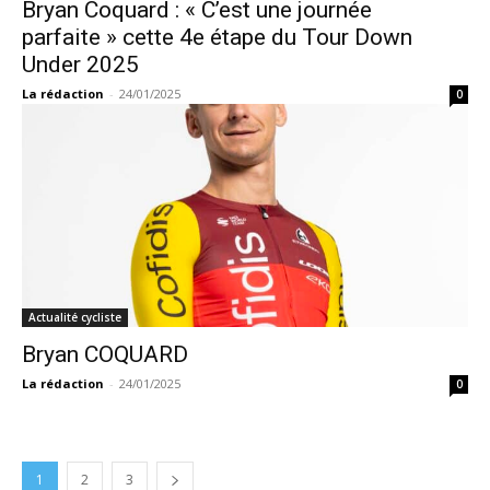
Bryan Coquard : « C’est une journée
parfaite » cette 4e étape du Tour Down
Under 2025
La rédaction
-
24/01/2025
0
Actualité cycliste
Bryan COQUARD
La rédaction
-
24/01/2025
0
1
2
3