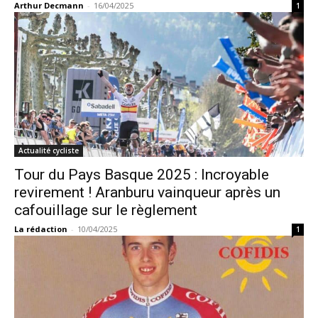
Arthur Decmann
-
16/04/2025
1
Actualité cycliste
Tour du Pays Basque 2025 : Incroyable
revirement ! Aranburu vainqueur après un
cafouillage sur le règlement
La rédaction
-
10/04/2025
1