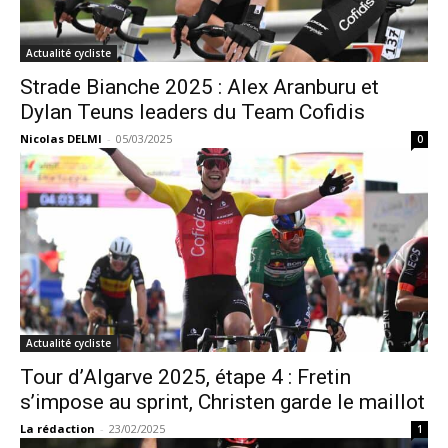
Actualité cycliste
Strade Bianche 2025 : Alex Aranburu et
Dylan Teuns leaders du Team Cofidis
Nicolas DELMI
-
05/03/2025
0
Actualité cycliste
Tour d’Algarve 2025, étape 4 : Fretin
s’impose au sprint, Christen garde le maillot
La rédaction
-
23/02/2025
1