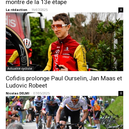
montre de la 13e étape
La rédaction
-
19/07/2025
0
Actualité cycliste
Cofidis prolonge Paul Ourselin, Jan Maas et
Ludovic Robeet
Nicolas DELMI
-
07/05/2025
0