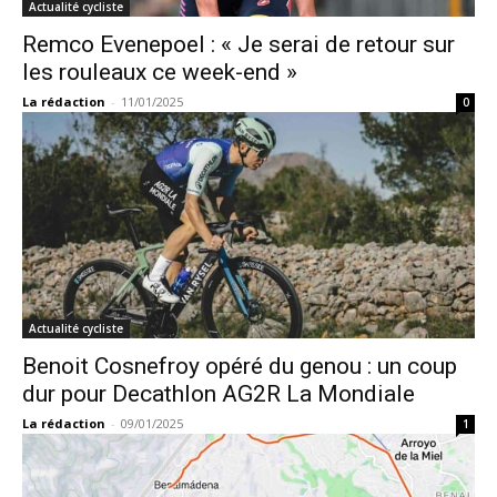
Actualité cycliste
Remco Evenepoel : « Je serai de retour sur
les rouleaux ce week-end »
La rédaction
-
11/01/2025
0
Actualité cycliste
Benoit Cosnefroy opéré du genou : un coup
dur pour Decathlon AG2R La Mondiale
La rédaction
-
09/01/2025
1