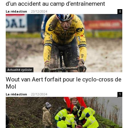
d’un accident au camp d’entraînement
La rédaction
-
23/12/2024
0
Actualité cycliste
Wout van Aert forfait pour le cyclo-cross de
Mol
La rédaction
-
22/12/2024
1