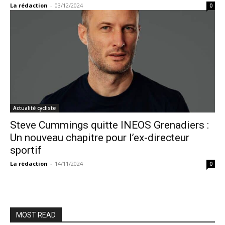
La rédaction
-
03/12/2024
0
Actualité cycliste
Steve Cummings quitte INEOS Grenadiers :
Un nouveau chapitre pour l’ex-directeur
sportif
La rédaction
-
14/11/2024
0
MOST READ