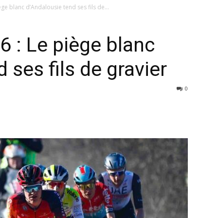
ège blanc d’Andalousie tend ses fils de...
6 : Le piège blanc
 ses fils de gravier
0