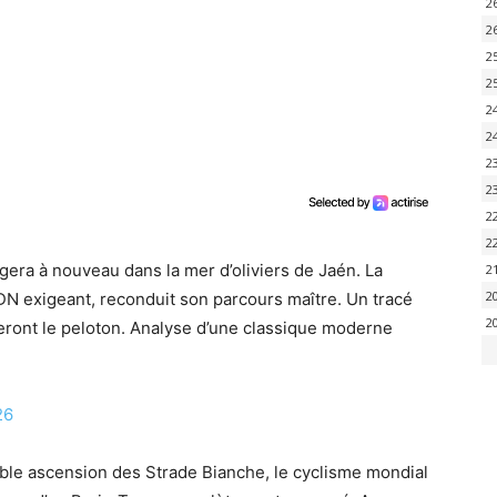
2
2
2
2
2
2
2
2
2
2
gera à nouveau dans la mer d’oliviers de Jaén. La
2
2
ADN exigeant, reconduit son parcours maître. Un tracé
2
eront le peloton. Analyse d’une classique moderne
26
tible ascension des Strade Bianche, le cyclisme mondial