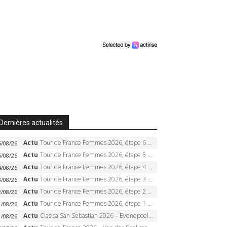
Dernières actualités
Actu
Tour de France Femmes 2026, étape 6 – Kim Le Court-Pienaar gagne à Tournon, Reusser en jaune
6/08/26
Actu
Tour de France Femmes 2026, étape 5 – Demi Vollering gagne à Belleville, Reusser en jaune, Ferrand-Prévot coule
5/08/26
Actu
Tour de France Femmes 2026, étape 4 – Marlen Reusser écrase le chrono, Ferrand-Prévot en crise
4/08/26
Actu
Tour de France Femmes 2026, étape 3 – Sigrid Haugset en solitaire, 88 km d’échappée, maillot jaune
3/08/26
Actu
Tour de France Femmes 2026, étape 2 – Lorena Wiebes doublé à Genève, Markus héroïque, 7e record
2/08/26
Actu
Tour de France Femmes 2026, étape 1 – Lorena Wiebes intouchable à Lausanne, premier maillot jaune
1/08/26
Actu
Clasica San Sebastian 2026 – Evenepoel recordman, 4e victoire, Carapaz battu au sprint
1/08/26