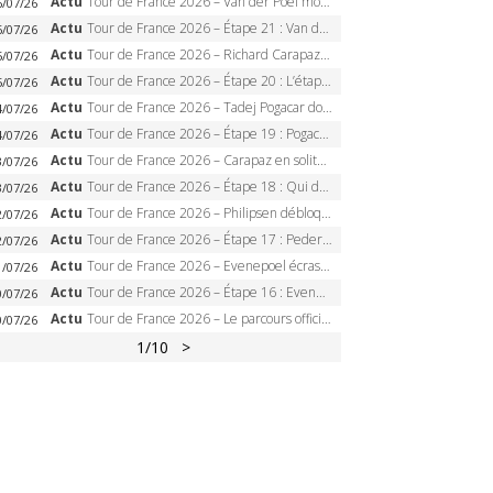
Actu
Tour de France 2026 – Van der Poel monumental à Paris, Pogacar égale le record des cinq sacres
6/07/26
Actu
Tour de France 2026 – Étape 21 : Van der Poel, Pogacar, qui succédera à Wout van Aert sur les Champs-Elysées ?
6/07/26
Actu
Tour de France 2026 – Richard Carapaz roi des Alpes, doublé et maillot à pois, Seixas perd le podium
5/07/26
Actu
Tour de France 2026 – Étape 20 : L’étape reine, Galibier, Sarenne, Alpe d’Huez, qui succédera à Pogacar ?
5/07/26
Actu
Tour de France 2026 – Tadej Pogacar dompte l’Alpe d’Huez, 5e victoire, record de Pantani pulvérisé
4/07/26
Actu
Tour de France 2026 – Étape 19 : Pogacar peut-il enfin dompter l’Alpe d’Huez ?
4/07/26
Actu
Tour de France 2026 – Carapaz en solitaire à Orcières-Merlette, Paret-Peintre à un point du maillot à pois
3/07/26
Actu
Tour de France 2026 – Étape 18 : Qui domptera Orcières-Merlette, première marche vers l’Alpe d’Huez ?
3/07/26
Actu
Tour de France 2026 – Philipsen débloque son compteur à Voiron, Pedersen en danger pour le maillot vert
2/07/26
Actu
Tour de France 2026 – Étape 17 : Pedersen peut-il verrouiller le maillot vert à Voiron ?
2/07/26
Actu
Tour de France 2026 – Evenepoel écrase le chrono d’Évian, Seixas 4e, Lipowitz abandonne
1/07/26
Actu
Tour de France 2026 – Étape 16 : Evenepoel, Pogacar, Ganna… qui domptera le chrono d’Évian pour redessiner le podium ?
0/07/26
Actu
Tour de France 2026 – Le parcours officiel complet : 21 étapes, profils, carte et dates
0/07/26
1
/10
>