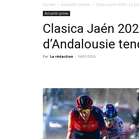
Accueil
Actualité cycliste
Clasica Jaén 2026 : Le pi
Actualité cycliste
Clasica Jaén 202
d’Andalousie tend
Par
La rédaction
-
06/01/2026