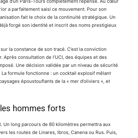
’image d’un Paris-Tours complètement repensé. Au cœur
terior a parfaitement saisi ce mouvement. Pour son
ganisation fait le choix de la continuité stratégique. Un
éjà forgé son identité et inscrit des noms prestigieux
sur la constance de son tracé. C’est la conviction
. Après consultation de l’UCI, des équipes et des
mposé. Une décision validée par un niveau de sécurité
a formule fonctionne : un cocktail explosif mêlant
aysages époustouflants de la « mer d’oliviers », et
 les hommes forts
t. Un long parcours de 80 kilomètres permettra aux
avers les routes de Linares, Ibros, Canena ou Rus. Puis,