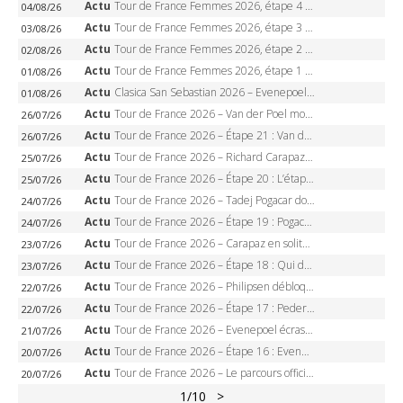
Actu
Tour de France Femmes 2026, étape 4 – Marlen Reusser écrase le chrono, Ferrand-Prévot en crise
04/08/26
Actu
Tour de France Femmes 2026, étape 3 – Sigrid Haugset en solitaire, 88 km d’échappée, maillot jaune
03/08/26
Actu
Tour de France Femmes 2026, étape 2 – Lorena Wiebes doublé à Genève, Markus héroïque, 7e record
02/08/26
Actu
Tour de France Femmes 2026, étape 1 – Lorena Wiebes intouchable à Lausanne, premier maillot jaune
01/08/26
Actu
Clasica San Sebastian 2026 – Evenepoel recordman, 4e victoire, Carapaz battu au sprint
01/08/26
Actu
Tour de France 2026 – Van der Poel monumental à Paris, Pogacar égale le record des cinq sacres
26/07/26
Actu
Tour de France 2026 – Étape 21 : Van der Poel, Pogacar, qui succédera à Wout van Aert sur les Champs-Elysées ?
26/07/26
Actu
Tour de France 2026 – Richard Carapaz roi des Alpes, doublé et maillot à pois, Seixas perd le podium
25/07/26
Actu
Tour de France 2026 – Étape 20 : L’étape reine, Galibier, Sarenne, Alpe d’Huez, qui succédera à Pogacar ?
25/07/26
Actu
Tour de France 2026 – Tadej Pogacar dompte l’Alpe d’Huez, 5e victoire, record de Pantani pulvérisé
24/07/26
Actu
Tour de France 2026 – Étape 19 : Pogacar peut-il enfin dompter l’Alpe d’Huez ?
24/07/26
Actu
Tour de France 2026 – Carapaz en solitaire à Orcières-Merlette, Paret-Peintre à un point du maillot à pois
23/07/26
Actu
Tour de France 2026 – Étape 18 : Qui domptera Orcières-Merlette, première marche vers l’Alpe d’Huez ?
23/07/26
Actu
Tour de France 2026 – Philipsen débloque son compteur à Voiron, Pedersen en danger pour le maillot vert
22/07/26
Actu
Tour de France 2026 – Étape 17 : Pedersen peut-il verrouiller le maillot vert à Voiron ?
22/07/26
Actu
Tour de France 2026 – Evenepoel écrase le chrono d’Évian, Seixas 4e, Lipowitz abandonne
21/07/26
Actu
Tour de France 2026 – Étape 16 : Evenepoel, Pogacar, Ganna… qui domptera le chrono d’Évian pour redessiner le podium ?
20/07/26
Actu
Tour de France 2026 – Le parcours officiel complet : 21 étapes, profils, carte et dates
20/07/26
1
/10
>