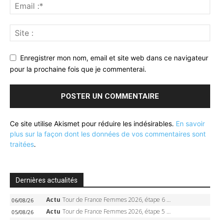
Enregistrer mon nom, email et site web dans ce navigateur
pour la prochaine fois que je commenterai.
Ce site utilise Akismet pour réduire les indésirables.
En savoir
plus sur la façon dont les données de vos commentaires sont
traitées
.
Dernières actualités
Actu
Tour de France Femmes 2026, étape 6 – Kim Le Court-Pienaar gagne à Tournon, Reusser en jaune
06/08/26
Actu
Tour de France Femmes 2026, étape 5 – Demi Vollering gagne à Belleville, Reusser en jaune, Ferrand-Prévot coule
05/08/26