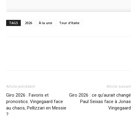
TAGS
2026
À la une
Tour d'Italie
Article précédent
Article suivant
Giro 2026 : Favoris et
Giro 2026 : ce qu’aurait changé
pronostics. Vingegaard face
Paul Seixas face à Jonas
au chaos, Pellizzari en Messie
Vingegaard
?