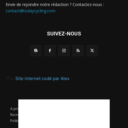
Envie de rejoindre notre rédaction ? Contactez-nous :
contact@todaycycling.com
SUIVEZ-NOUS
🧑‍💻
Site internet codé par Alex
A propos
Contact
Proposer un article
Recrutement / Offres d’emploi
Mentions légales
Politique de confidentialité