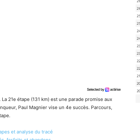
2
2
2
2
2
2
2
2
2
2
2
2
2
 La 21e étape (131 km) est une parade promise aux
inqueur, Paul Magnier vise un 4e succès. Parcours,
tape.
tapes et analyse du tracé
s, forfaits et abandons