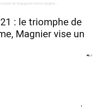
 triomphe de Vingegaard à Rome, Magnier...
21 : le triomphe de
me, Magnier vise un
0