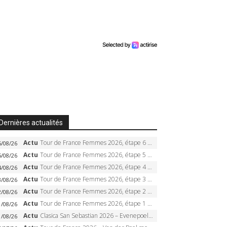
Dernières actualités
Actu
Tour de France Femmes 2026, étape 6 – Kim Le Court-Pienaar gagne à Tournon, Reusser en jaune
6/08/26
Actu
Tour de France Femmes 2026, étape 5 – Demi Vollering gagne à Belleville, Reusser en jaune, Ferrand-Prévot coule
5/08/26
Actu
Tour de France Femmes 2026, étape 4 – Marlen Reusser écrase le chrono, Ferrand-Prévot en crise
4/08/26
Actu
Tour de France Femmes 2026, étape 3 – Sigrid Haugset en solitaire, 88 km d’échappée, maillot jaune
3/08/26
Actu
Tour de France Femmes 2026, étape 2 – Lorena Wiebes doublé à Genève, Markus héroïque, 7e record
2/08/26
Actu
Tour de France Femmes 2026, étape 1 – Lorena Wiebes intouchable à Lausanne, premier maillot jaune
1/08/26
Actu
Clasica San Sebastian 2026 – Evenepoel recordman, 4e victoire, Carapaz battu au sprint
1/08/26