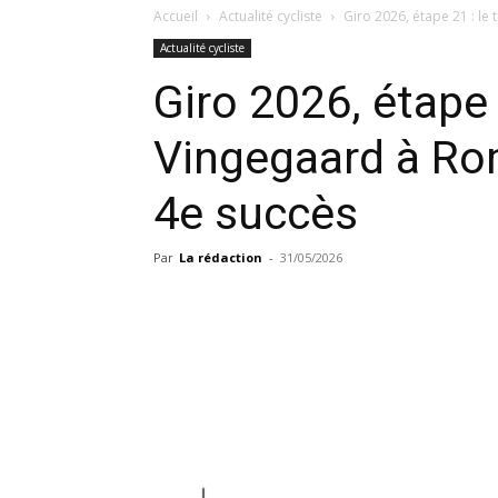
Accueil
Actualité cycliste
Giro 2026, étape 21 : le
Actualité cycliste
Giro 2026, étape 
Vingegaard à Ro
4e succès
Par
La rédaction
-
31/05/2026