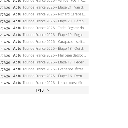
Actu
Tour de France 2026 – Van der Poel monumental à Paris, Pogacar égale le record des cinq sacres
6/07/26
Actu
Tour de France 2026 – Étape 21 : Van der Poel, Pogacar, qui succédera à Wout van Aert sur les Champs-Elysées ?
6/07/26
Actu
Tour de France 2026 – Richard Carapaz roi des Alpes, doublé et maillot à pois, Seixas perd le podium
5/07/26
Actu
Tour de France 2026 – Étape 20 : L’étape reine, Galibier, Sarenne, Alpe d’Huez, qui succédera à Pogacar ?
5/07/26
Actu
Tour de France 2026 – Tadej Pogacar dompte l’Alpe d’Huez, 5e victoire, record de Pantani pulvérisé
4/07/26
Actu
Tour de France 2026 – Étape 19 : Pogacar peut-il enfin dompter l’Alpe d’Huez ?
4/07/26
Actu
Tour de France 2026 – Carapaz en solitaire à Orcières-Merlette, Paret-Peintre à un point du maillot à pois
3/07/26
Actu
Tour de France 2026 – Étape 18 : Qui domptera Orcières-Merlette, première marche vers l’Alpe d’Huez ?
3/07/26
Actu
Tour de France 2026 – Philipsen débloque son compteur à Voiron, Pedersen en danger pour le maillot vert
2/07/26
Actu
Tour de France 2026 – Étape 17 : Pedersen peut-il verrouiller le maillot vert à Voiron ?
2/07/26
Actu
Tour de France 2026 – Evenepoel écrase le chrono d’Évian, Seixas 4e, Lipowitz abandonne
1/07/26
Actu
Tour de France 2026 – Étape 16 : Evenepoel, Pogacar, Ganna… qui domptera le chrono d’Évian pour redessiner le podium ?
0/07/26
Actu
Tour de France 2026 – Le parcours officiel complet : 21 étapes, profils, carte et dates
0/07/26
1
/10
>