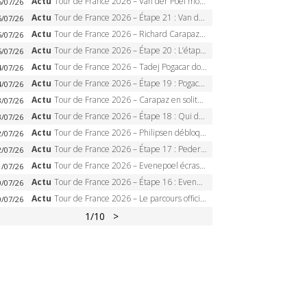
Actu
Tour de France 2026 – Van der Poel monumental à Paris, Pogacar égale le record des cinq sacres
6/07/26
Actu
Tour de France 2026 – Étape 21 : Van der Poel, Pogacar, qui succédera à Wout van Aert sur les Champs-Elysées ?
6/07/26
Actu
Tour de France 2026 – Richard Carapaz roi des Alpes, doublé et maillot à pois, Seixas perd le podium
5/07/26
Actu
Tour de France 2026 – Étape 20 : L’étape reine, Galibier, Sarenne, Alpe d’Huez, qui succédera à Pogacar ?
5/07/26
Actu
Tour de France 2026 – Tadej Pogacar dompte l’Alpe d’Huez, 5e victoire, record de Pantani pulvérisé
4/07/26
Actu
Tour de France 2026 – Étape 19 : Pogacar peut-il enfin dompter l’Alpe d’Huez ?
4/07/26
Actu
Tour de France 2026 – Carapaz en solitaire à Orcières-Merlette, Paret-Peintre à un point du maillot à pois
3/07/26
Actu
Tour de France 2026 – Étape 18 : Qui domptera Orcières-Merlette, première marche vers l’Alpe d’Huez ?
3/07/26
Actu
Tour de France 2026 – Philipsen débloque son compteur à Voiron, Pedersen en danger pour le maillot vert
2/07/26
Actu
Tour de France 2026 – Étape 17 : Pedersen peut-il verrouiller le maillot vert à Voiron ?
2/07/26
Actu
Tour de France 2026 – Evenepoel écrase le chrono d’Évian, Seixas 4e, Lipowitz abandonne
1/07/26
Actu
Tour de France 2026 – Étape 16 : Evenepoel, Pogacar, Ganna… qui domptera le chrono d’Évian pour redessiner le podium ?
0/07/26
Actu
Tour de France 2026 – Le parcours officiel complet : 21 étapes, profils, carte et dates
0/07/26
1
/10
>