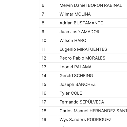
6
Melvin Daniel BORON RABINAL
7
Wilmar MOLINA
8
Adrian BUSTAMANTE
9
Juan José AMADOR
10
Wilson HARO
11
Eugenio MIRAFUENTES
12
Pedro Pablo MORALES
13
Leonel PALAMA
14
Gerald SCHEING
15
Joseph SÁNCHEZ
16
Tyler COLE
17
Fernando SEPÚLVEDA
18
Carlos Manuel HERNANDEZ SAN
19
Wys Sanders RODRIGUEZ