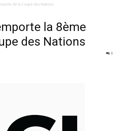
manche de la Coupe des Nations
emporte la 8ème
upe des Nations
0