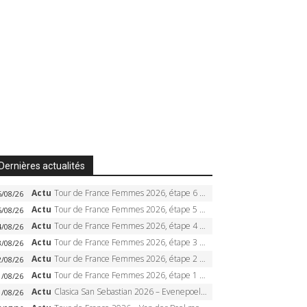
Dernières actualités
Actu
Tour de France Femmes 2026, étape 6 – Kim Le Court-Pienaar gagne à Tournon, Reusser en jaune
6/08/26
Actu
Tour de France Femmes 2026, étape 5 – Demi Vollering gagne à Belleville, Reusser en jaune, Ferrand-Prévot coule
5/08/26
Actu
Tour de France Femmes 2026, étape 4 – Marlen Reusser écrase le chrono, Ferrand-Prévot en crise
4/08/26
Actu
Tour de France Femmes 2026, étape 3 – Sigrid Haugset en solitaire, 88 km d’échappée, maillot jaune
3/08/26
Actu
Tour de France Femmes 2026, étape 2 – Lorena Wiebes doublé à Genève, Markus héroïque, 7e record
2/08/26
Actu
Tour de France Femmes 2026, étape 1 – Lorena Wiebes intouchable à Lausanne, premier maillot jaune
1/08/26
Actu
Clasica San Sebastian 2026 – Evenepoel recordman, 4e victoire, Carapaz battu au sprint
1/08/26