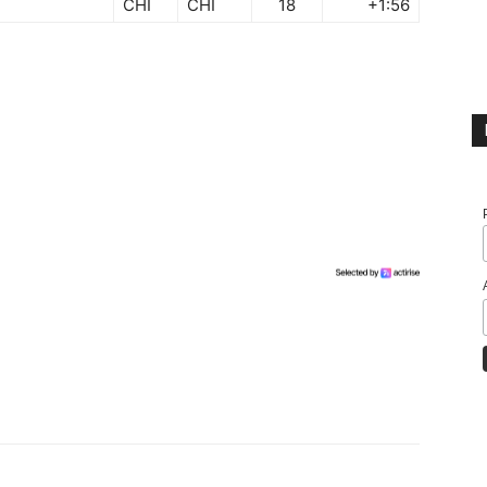
CHI
CHI
18
+1:56