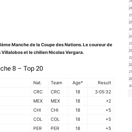
2
2
2
2
2
2
2
8ème Manche de la Coupe des Nations. Le coureur de
2
Villalobos et le chilien Nicolas Vergara.
2
2
che 8 – Top 20
2
2
Nat.
Team
Age*
Result
2
CRC
CRC
18
3:05:32
MEX
MEX
18
+2
CHI
CHI
18
+5
COL
COL
18
+5
PER
PER
18
+5