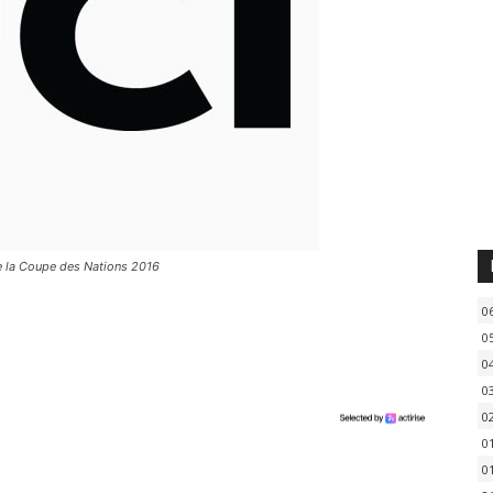
 la Coupe des Nations 2016
0
0
0
0
0
0
0