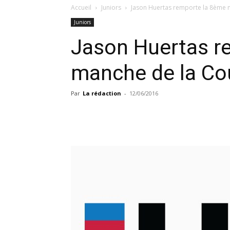
Accueil
Juniors
Jason Huertas remporte la 8ème 
Juniors
Jason Huertas r
manche de la Co
Par
La rédaction
-
12/06/2016