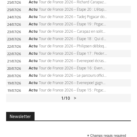
Actu
Tour de France 2026 – Richard Carapaz roi des Alpes, doublé et maillot à pois, Seixas perd le podium
25/07/26
Actu
Tour de France 2026 – Étape 20 : L’étape reine, Galibier, Sarenne, Alpe d’Huez, qui succédera à Pogacar ?
25/07/26
Actu
Tour de France 2026 – Tadej Pogacar dompte l’Alpe d’Huez, 5e victoire, record de Pantani pulvérisé
24/07/26
Actu
Tour de France 2026 – Étape 19 : Pogacar peut-il enfin dompter l’Alpe d’Huez ?
24/07/26
Actu
Tour de France 2026 – Carapaz en solitaire à Orcières-Merlette, Paret-Peintre à un point du maillot à pois
23/07/26
Actu
Tour de France 2026 – Étape 18 : Qui domptera Orcières-Merlette, première marche vers l’Alpe d’Huez ?
23/07/26
Actu
Tour de France 2026 – Philipsen débloque son compteur à Voiron, Pedersen en danger pour le maillot vert
22/07/26
Actu
Tour de France 2026 – Étape 17 : Pedersen peut-il verrouiller le maillot vert à Voiron ?
22/07/26
Actu
Tour de France 2026 – Evenepoel écrase le chrono d’Évian, Seixas 4e, Lipowitz abandonne
21/07/26
Actu
Tour de France 2026 – Étape 16 : Evenepoel, Pogacar, Ganna… qui domptera le chrono d’Évian pour redessiner le podium ?
20/07/26
Actu
Tour de France 2026 – Le parcours officiel complet : 21 étapes, profils, carte et dates
20/07/26
Actu
Tour de France 2026 – Evenepoel gagne à Solaison, Vingegaard abandonne, Pogacar toujours en jaune
19/07/26
Actu
Tour de France 2026 – Étape 15 : Pogacar peut-il enchaîner au Plateau de Solaison, Seixas viser le podium ?
19/07/26
1
/10
>
Newsletter
*
Champs requis required