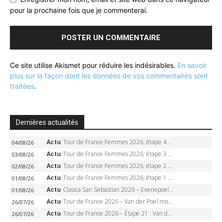
pour la prochaine fois que je commenterai.
Ce site utilise Akismet pour réduire les indésirables.
En savoir
plus sur la façon dont les données de vos commentaires sont
traitées
.
Dernières actualités
Actu
Tour de France Femmes 2026, étape 4 – Marlen Reusser écrase le chrono, Ferrand-Prévot en crise
04/08/26
Actu
Tour de France Femmes 2026, étape 3 – Sigrid Haugset en solitaire, 88 km d’échappée, maillot jaune
03/08/26
Actu
Tour de France Femmes 2026, étape 2 – Lorena Wiebes doublé à Genève, Markus héroïque, 7e record
02/08/26
Actu
Tour de France Femmes 2026, étape 1 – Lorena Wiebes intouchable à Lausanne, premier maillot jaune
01/08/26
Actu
Clasica San Sebastian 2026 – Evenepoel recordman, 4e victoire, Carapaz battu au sprint
01/08/26
Actu
Tour de France 2026 – Van der Poel monumental à Paris, Pogacar égale le record des cinq sacres
26/07/26
Actu
Tour de France 2026 – Étape 21 : Van der Poel, Pogacar, qui succédera à Wout van Aert sur les Champs-Elysées ?
26/07/26