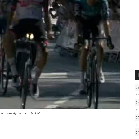
0
0
0
0
par Juan Ayuso. Photo DR
0
0
0