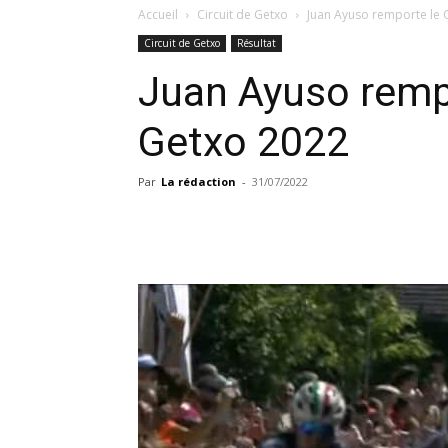
Accueil
Circuit de Getxo
Juan Ayuso remporte le 
Circuit de Getxo
Résultat
Juan Ayuso rempo
Getxo 2022
Par
La rédaction
-
31/07/2022