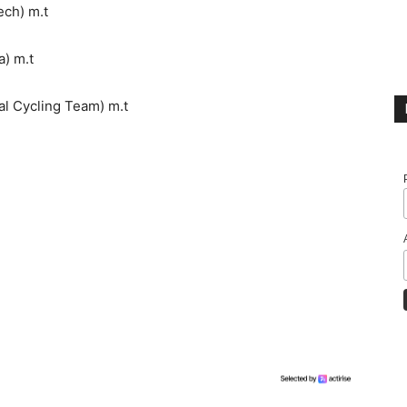
ech) m.t
) m.t
l Cycling Team) m.t