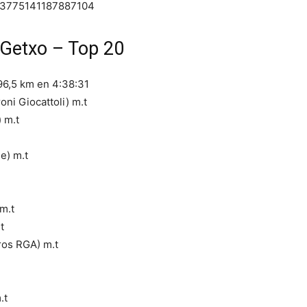
1553775141187887104
 Getxo – Top 20
96,5 km en 4:38:31
ni Giocattoli) m.t
 m.t
e) m.t
m.t
t
ros RGA) m.t
.t