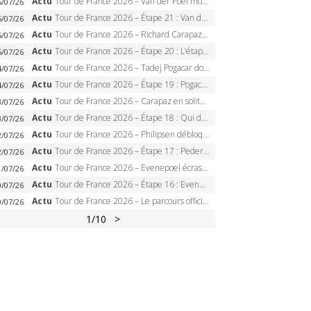
Actu
Tour de France 2026 – Van der Poel monumental à Paris, Pogacar égale le record des cinq sacres
6/07/26
Actu
Tour de France 2026 – Étape 21 : Van der Poel, Pogacar, qui succédera à Wout van Aert sur les Champs-Elysées ?
6/07/26
Actu
Tour de France 2026 – Richard Carapaz roi des Alpes, doublé et maillot à pois, Seixas perd le podium
5/07/26
Actu
Tour de France 2026 – Étape 20 : L’étape reine, Galibier, Sarenne, Alpe d’Huez, qui succédera à Pogacar ?
5/07/26
Actu
Tour de France 2026 – Tadej Pogacar dompte l’Alpe d’Huez, 5e victoire, record de Pantani pulvérisé
4/07/26
Actu
Tour de France 2026 – Étape 19 : Pogacar peut-il enfin dompter l’Alpe d’Huez ?
4/07/26
Actu
Tour de France 2026 – Carapaz en solitaire à Orcières-Merlette, Paret-Peintre à un point du maillot à pois
3/07/26
Actu
Tour de France 2026 – Étape 18 : Qui domptera Orcières-Merlette, première marche vers l’Alpe d’Huez ?
3/07/26
Actu
Tour de France 2026 – Philipsen débloque son compteur à Voiron, Pedersen en danger pour le maillot vert
2/07/26
Actu
Tour de France 2026 – Étape 17 : Pedersen peut-il verrouiller le maillot vert à Voiron ?
2/07/26
Actu
Tour de France 2026 – Evenepoel écrase le chrono d’Évian, Seixas 4e, Lipowitz abandonne
1/07/26
Actu
Tour de France 2026 – Étape 16 : Evenepoel, Pogacar, Ganna… qui domptera le chrono d’Évian pour redessiner le podium ?
0/07/26
Actu
Tour de France 2026 – Le parcours officiel complet : 21 étapes, profils, carte et dates
0/07/26
1
/10
>