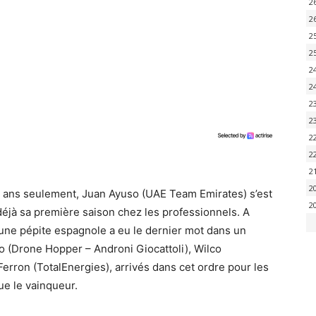
2
2
2
2
2
2
2
2
2
2
2
2
 ans seulement, Juan Ayuso (UAE Team Emirates) s’est
2
 déjà sa première saison chez les professionnels. A
jeune pépite espagnole a eu le dernier mot dans un
o (Drone Hopper – Androni Giocattoli), Wilco
rron (TotalEnergies), arrivés dans cet ordre pour les
e le vainqueur.