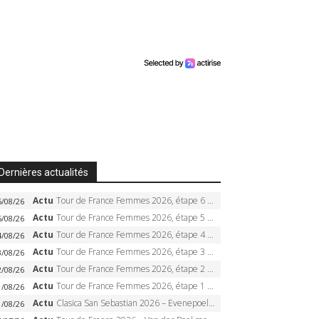
Dernières actualités
Actu
Tour de France Femmes 2026, étape 6 – Kim Le Court-Pienaar gagne à Tournon, Reusser en jaune
6/08/26
Actu
Tour de France Femmes 2026, étape 5 – Demi Vollering gagne à Belleville, Reusser en jaune, Ferrand-Prévot coule
5/08/26
Actu
Tour de France Femmes 2026, étape 4 – Marlen Reusser écrase le chrono, Ferrand-Prévot en crise
4/08/26
Actu
Tour de France Femmes 2026, étape 3 – Sigrid Haugset en solitaire, 88 km d’échappée, maillot jaune
3/08/26
Actu
Tour de France Femmes 2026, étape 2 – Lorena Wiebes doublé à Genève, Markus héroïque, 7e record
2/08/26
Actu
Tour de France Femmes 2026, étape 1 – Lorena Wiebes intouchable à Lausanne, premier maillot jaune
1/08/26
Actu
Clasica San Sebastian 2026 – Evenepoel recordman, 4e victoire, Carapaz battu au sprint
1/08/26