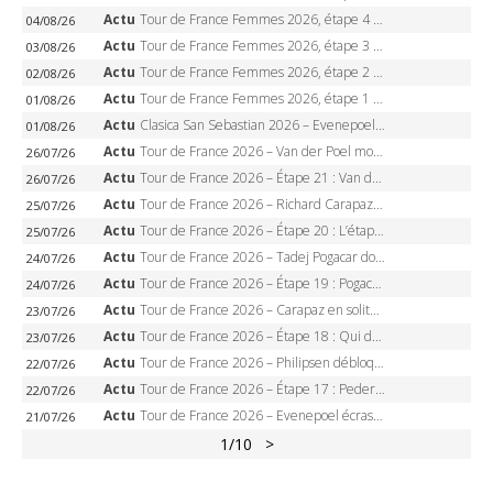
Actu
Tour de France Femmes 2026, étape 4 – Marlen Reusser écrase le chrono, Ferrand-Prévot en crise
04/08/26
Actu
Tour de France Femmes 2026, étape 3 – Sigrid Haugset en solitaire, 88 km d’échappée, maillot jaune
03/08/26
Actu
Tour de France Femmes 2026, étape 2 – Lorena Wiebes doublé à Genève, Markus héroïque, 7e record
02/08/26
Actu
Tour de France Femmes 2026, étape 1 – Lorena Wiebes intouchable à Lausanne, premier maillot jaune
01/08/26
Actu
Clasica San Sebastian 2026 – Evenepoel recordman, 4e victoire, Carapaz battu au sprint
01/08/26
Actu
Tour de France 2026 – Van der Poel monumental à Paris, Pogacar égale le record des cinq sacres
26/07/26
Actu
Tour de France 2026 – Étape 21 : Van der Poel, Pogacar, qui succédera à Wout van Aert sur les Champs-Elysées ?
26/07/26
Actu
Tour de France 2026 – Richard Carapaz roi des Alpes, doublé et maillot à pois, Seixas perd le podium
25/07/26
Actu
Tour de France 2026 – Étape 20 : L’étape reine, Galibier, Sarenne, Alpe d’Huez, qui succédera à Pogacar ?
25/07/26
Actu
Tour de France 2026 – Tadej Pogacar dompte l’Alpe d’Huez, 5e victoire, record de Pantani pulvérisé
24/07/26
Actu
Tour de France 2026 – Étape 19 : Pogacar peut-il enfin dompter l’Alpe d’Huez ?
24/07/26
Actu
Tour de France 2026 – Carapaz en solitaire à Orcières-Merlette, Paret-Peintre à un point du maillot à pois
23/07/26
Actu
Tour de France 2026 – Étape 18 : Qui domptera Orcières-Merlette, première marche vers l’Alpe d’Huez ?
23/07/26
Actu
Tour de France 2026 – Philipsen débloque son compteur à Voiron, Pedersen en danger pour le maillot vert
22/07/26
Actu
Tour de France 2026 – Étape 17 : Pedersen peut-il verrouiller le maillot vert à Voiron ?
22/07/26
Actu
Tour de France 2026 – Evenepoel écrase le chrono d’Évian, Seixas 4e, Lipowitz abandonne
21/07/26
1
/10
>