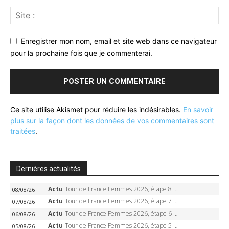
Enregistrer mon nom, email et site web dans ce navigateur
pour la prochaine fois que je commenterai.
Ce site utilise Akismet pour réduire les indésirables.
En savoir
plus sur la façon dont les données de vos commentaires sont
traitées
.
Dernières actualités
Actu
Tour de France Femmes 2026, étape 8 – Demi Vollering gagne à Nice, reprend le jaune, Niewiadoma à 8 secondes
08/08/26
Actu
Tour de France Femmes 2026, étape 7 – Kasia Niewiadoma gagne le Ventoux, maillot jaune, Reusser et Vollering piégées
07/08/26
Actu
Tour de France Femmes 2026, étape 6 – Kim Le Court-Pienaar gagne à Tournon, Reusser en jaune
06/08/26
Actu
Tour de France Femmes 2026, étape 5 – Demi Vollering gagne à Belleville, Reusser en jaune, Ferrand-Prévot coule
05/08/26