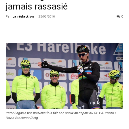
jamais rassasié
Par
La rédaction
-
25/03/2016
0
Peter Sagan a une nouvelle fois fait son show au départ du GP E3. Photo :
David Stockman/Belg