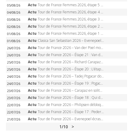
Actu
Tour de France Femmes 2026, étape 5 – Demi Vollering gagne à Belleville, Reusser en jaune, Ferrand-Prévot coule
05/08/26
Actu
Tour de France Femmes 2026, étape 4 – Marlen Reusser écrase le chrono, Ferrand-Prévot en crise
04/08/26
Actu
Tour de France Femmes 2026, étape 3 – Sigrid Haugset en solitaire, 88 km d’échappée, maillot jaune
03/08/26
Actu
Tour de France Femmes 2026, étape 2 – Lorena Wiebes doublé à Genève, Markus héroïque, 7e record
02/08/26
Actu
Tour de France Femmes 2026, étape 1 – Lorena Wiebes intouchable à Lausanne, premier maillot jaune
01/08/26
Actu
Clasica San Sebastian 2026 – Evenepoel recordman, 4e victoire, Carapaz battu au sprint
01/08/26
Actu
Tour de France 2026 – Van der Poel monumental à Paris, Pogacar égale le record des cinq sacres
26/07/26
Actu
Tour de France 2026 – Étape 21 : Van der Poel, Pogacar, qui succédera à Wout van Aert sur les Champs-Elysées ?
26/07/26
Actu
Tour de France 2026 – Richard Carapaz roi des Alpes, doublé et maillot à pois, Seixas perd le podium
25/07/26
Actu
Tour de France 2026 – Étape 20 : L’étape reine, Galibier, Sarenne, Alpe d’Huez, qui succédera à Pogacar ?
25/07/26
Actu
Tour de France 2026 – Tadej Pogacar dompte l’Alpe d’Huez, 5e victoire, record de Pantani pulvérisé
24/07/26
Actu
Tour de France 2026 – Étape 19 : Pogacar peut-il enfin dompter l’Alpe d’Huez ?
24/07/26
Actu
Tour de France 2026 – Carapaz en solitaire à Orcières-Merlette, Paret-Peintre à un point du maillot à pois
23/07/26
Actu
Tour de France 2026 – Étape 18 : Qui domptera Orcières-Merlette, première marche vers l’Alpe d’Huez ?
23/07/26
Actu
Tour de France 2026 – Philipsen débloque son compteur à Voiron, Pedersen en danger pour le maillot vert
22/07/26
Actu
Tour de France 2026 – Étape 17 : Pedersen peut-il verrouiller le maillot vert à Voiron ?
22/07/26
Actu
Tour de France 2026 – Evenepoel écrase le chrono d’Évian, Seixas 4e, Lipowitz abandonne
21/07/26
1
/10
>