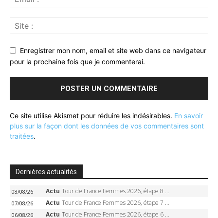
Enregistrer mon nom, email et site web dans ce navigateur
pour la prochaine fois que je commenterai.
Ce site utilise Akismet pour réduire les indésirables.
En savoir
plus sur la façon dont les données de vos commentaires sont
traitées
.
Dernières actualités
Actu
Tour de France Femmes 2026, étape 8 – Demi Vollering gagne à Nice, reprend le jaune, Niewiadoma à 8 secondes
08/08/26
Actu
Tour de France Femmes 2026, étape 7 – Kasia Niewiadoma gagne le Ventoux, maillot jaune, Reusser et Vollering piégées
07/08/26
Actu
Tour de France Femmes 2026, étape 6 – Kim Le Court-Pienaar gagne à Tournon, Reusser en jaune
06/08/26