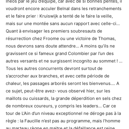
Ineos par le jeu d’équipe, car avec de si bonnes pentes, il
voudront encore acculer Belnal dans les retranchements
et le faire prier : Kruiswijk a tenté de le faire la veille,
mais sur une montée sans aucun rapport avec celle-ci…
Quant à envisager les premiers soubresauts de
résurrection chez Froome ou une victoire de Thomas,
nous devrons sans doute attendre… A moins qu’ils ne
gravissent ce si fameux grand Colombier par l’un des
autres versants et ne surgissent incognito au sommet ! …
Tous les autres concurrents devront surtout de
s’accrocher aux branches, et avec cette période de
chaleur, les passages arborés seront les bienvenus…. A
ce sujet, peut-être avez- vous observé hier, sur les
maillots ou cuissards, la grande déperdition en sels chez
de nombreux coureurs, y compris les leaders… Car ce
tour de L’Ain d’un niveau exceptionnel ne déroge pas à la
règle : la Faucille n’est pas au programme, mais l’homme
au marteau règne en maitre et la défaillance est reine …