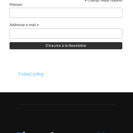
*
Champs requis required
Prénom
Addresse e-mail
*
TodayCycling