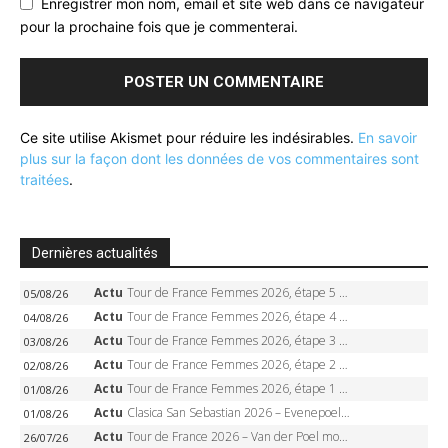
Enregistrer mon nom, email et site web dans ce navigateur
pour la prochaine fois que je commenterai.
Ce site utilise Akismet pour réduire les indésirables.
En savoir
plus sur la façon dont les données de vos commentaires sont
traitées
.
Dernières actualités
Actu
Tour de France Femmes 2026, étape 5 – Demi Vollering gagne à Belleville, Reusser en jaune, Ferrand-Prévot coule
05/08/26
Actu
Tour de France Femmes 2026, étape 4 – Marlen Reusser écrase le chrono, Ferrand-Prévot en crise
04/08/26
Actu
Tour de France Femmes 2026, étape 3 – Sigrid Haugset en solitaire, 88 km d’échappée, maillot jaune
03/08/26
Actu
Tour de France Femmes 2026, étape 2 – Lorena Wiebes doublé à Genève, Markus héroïque, 7e record
02/08/26
Actu
Tour de France Femmes 2026, étape 1 – Lorena Wiebes intouchable à Lausanne, premier maillot jaune
01/08/26
Actu
Clasica San Sebastian 2026 – Evenepoel recordman, 4e victoire, Carapaz battu au sprint
01/08/26
Actu
Tour de France 2026 – Van der Poel monumental à Paris, Pogacar égale le record des cinq sacres
26/07/26