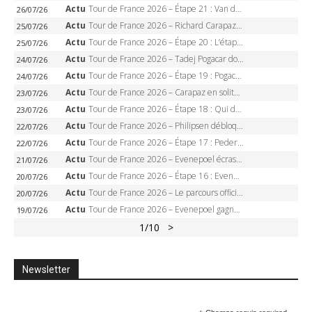
Actu
Tour de France 2026 – Étape 21 : Van der Poel, Pogacar, qui succédera à Wout van Aert sur les Champs-Elysées ?
26/07/26
Actu
Tour de France 2026 – Richard Carapaz roi des Alpes, doublé et maillot à pois, Seixas perd le podium
25/07/26
Actu
Tour de France 2026 – Étape 20 : L’étape reine, Galibier, Sarenne, Alpe d’Huez, qui succédera à Pogacar ?
25/07/26
Actu
Tour de France 2026 – Tadej Pogacar dompte l’Alpe d’Huez, 5e victoire, record de Pantani pulvérisé
24/07/26
Actu
Tour de France 2026 – Étape 19 : Pogacar peut-il enfin dompter l’Alpe d’Huez ?
24/07/26
Actu
Tour de France 2026 – Carapaz en solitaire à Orcières-Merlette, Paret-Peintre à un point du maillot à pois
23/07/26
Actu
Tour de France 2026 – Étape 18 : Qui domptera Orcières-Merlette, première marche vers l’Alpe d’Huez ?
23/07/26
Actu
Tour de France 2026 – Philipsen débloque son compteur à Voiron, Pedersen en danger pour le maillot vert
22/07/26
Actu
Tour de France 2026 – Étape 17 : Pedersen peut-il verrouiller le maillot vert à Voiron ?
22/07/26
Actu
Tour de France 2026 – Evenepoel écrase le chrono d’Évian, Seixas 4e, Lipowitz abandonne
21/07/26
Actu
Tour de France 2026 – Étape 16 : Evenepoel, Pogacar, Ganna… qui domptera le chrono d’Évian pour redessiner le podium ?
20/07/26
Actu
Tour de France 2026 – Le parcours officiel complet : 21 étapes, profils, carte et dates
20/07/26
Actu
Tour de France 2026 – Evenepoel gagne à Solaison, Vingegaard abandonne, Pogacar toujours en jaune
19/07/26
1
/10
>
Newsletter