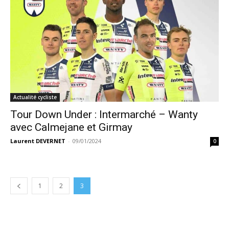
Actualité cycliste
Tour Down Under : Intermarché – Wanty
avec Calmejane et Girmay
Laurent DEVERNET
-
09/01/2024
0
1
2
3