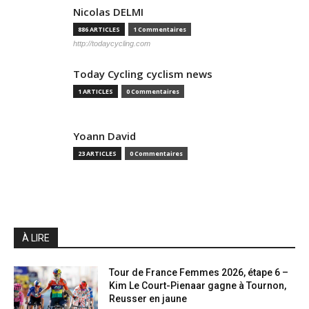
Nicolas DELMI
886 ARTICLES
1 Commentaires
http://todaycycling.com
Today Cycling cyclism news
1 ARTICLES
0 Commentaires
Yoann David
23 ARTICLES
0 Commentaires
À LIRE
Tour de France Femmes 2026, étape 6 –
Kim Le Court-Pienaar gagne à Tournon,
Reusser en jaune