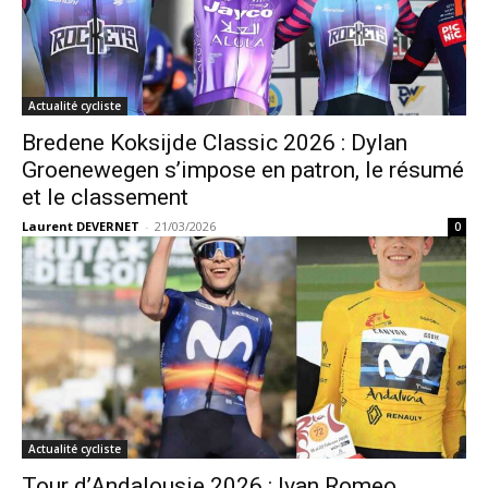
Actualité cycliste
Bredene Koksijde Classic 2026 : Dylan
Groenewegen s’impose en patron, le résumé
et le classement
Laurent DEVERNET
-
21/03/2026
0
Actualité cycliste
Tour d’Andalousie 2026 : Ivan Romeo