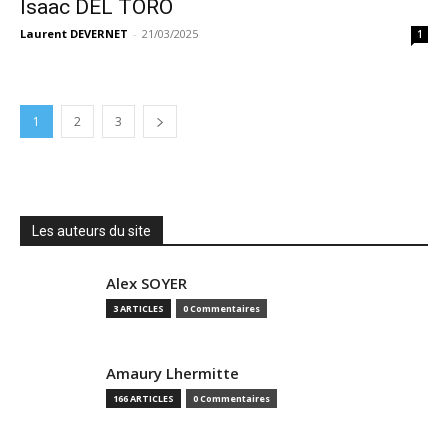
Isaac DEL TORO
Laurent DEVERNET
-
21/03/2025
1
1
2
3
Les auteurs du site
Alex SOYER
3 ARTICLES
0 Commentaires
Amaury Lhermitte
166 ARTICLES
0 Commentaires