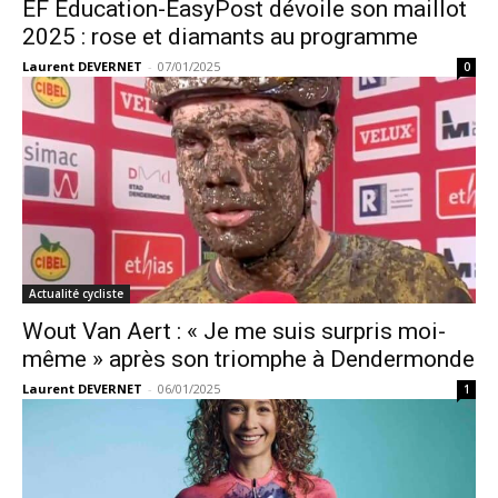
EF Education-EasyPost dévoile son maillot
2025 : rose et diamants au programme
Laurent DEVERNET
-
07/01/2025
0
Actualité cycliste
Wout Van Aert : « Je me suis surpris moi-
même » après son triomphe à Dendermonde
Laurent DEVERNET
-
06/01/2025
1