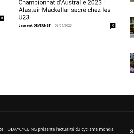
Championnat d’Australie 2023 :
Alastair Mackellar sacré chez les
U23
0
Laurent DEVERNET
-
08/01/2023
0
ite TODAYCYCLING présente l’actualité du cyclisme mondial
S