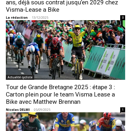
ans, déjà sous contrat jusqu’en 2029 chez
Visma-Lease a Bike
La rédaction
-
13/12/2025
0
Actualité cycliste
Tour de Grande Bretagne 2025 : étape 3 :
Carton plein pour le team Visma Lease a
Bike avec Matthew Brennan
Nicolas DELMI
-
05/09/2025
1