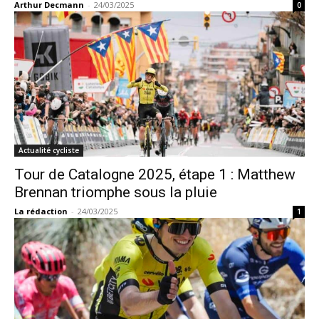
Arthur Decmann
-
24/03/2025
0
Actualité cycliste
Tour de Catalogne 2025, étape 1 : Matthew
Brennan triomphe sous la pluie
La rédaction
-
24/03/2025
1