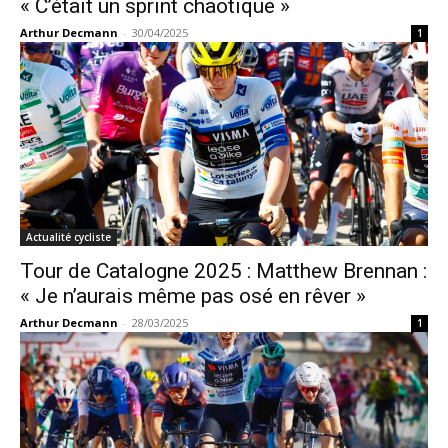
« C’était un sprint chaotique »
Arthur Decmann
-
30/04/2025
1
Actualité cycliste
Tour de Catalogne 2025 : Matthew Brennan :
« Je n’aurais même pas osé en rêver »
Arthur Decmann
-
28/03/2025
1