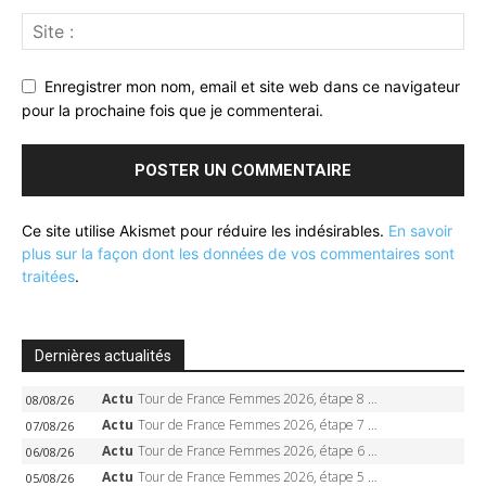
Enregistrer mon nom, email et site web dans ce navigateur
pour la prochaine fois que je commenterai.
Ce site utilise Akismet pour réduire les indésirables.
En savoir
plus sur la façon dont les données de vos commentaires sont
traitées
.
Dernières actualités
Actu
Tour de France Femmes 2026, étape 8 – Demi Vollering gagne à Nice, reprend le jaune, Niewiadoma à 8 secondes
08/08/26
Actu
Tour de France Femmes 2026, étape 7 – Kasia Niewiadoma gagne le Ventoux, maillot jaune, Reusser et Vollering piégées
07/08/26
Actu
Tour de France Femmes 2026, étape 6 – Kim Le Court-Pienaar gagne à Tournon, Reusser en jaune
06/08/26
Actu
Tour de France Femmes 2026, étape 5 – Demi Vollering gagne à Belleville, Reusser en jaune, Ferrand-Prévot coule
05/08/26