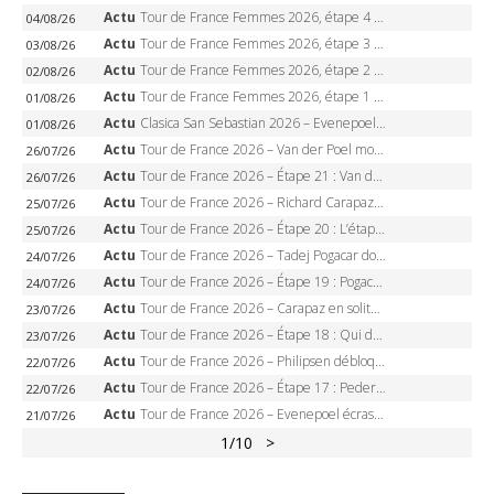
Actu
Tour de France Femmes 2026, étape 4 – Marlen Reusser écrase le chrono, Ferrand-Prévot en crise
04/08/26
Actu
Tour de France Femmes 2026, étape 3 – Sigrid Haugset en solitaire, 88 km d’échappée, maillot jaune
03/08/26
Actu
Tour de France Femmes 2026, étape 2 – Lorena Wiebes doublé à Genève, Markus héroïque, 7e record
02/08/26
Actu
Tour de France Femmes 2026, étape 1 – Lorena Wiebes intouchable à Lausanne, premier maillot jaune
01/08/26
Actu
Clasica San Sebastian 2026 – Evenepoel recordman, 4e victoire, Carapaz battu au sprint
01/08/26
Actu
Tour de France 2026 – Van der Poel monumental à Paris, Pogacar égale le record des cinq sacres
26/07/26
Actu
Tour de France 2026 – Étape 21 : Van der Poel, Pogacar, qui succédera à Wout van Aert sur les Champs-Elysées ?
26/07/26
Actu
Tour de France 2026 – Richard Carapaz roi des Alpes, doublé et maillot à pois, Seixas perd le podium
25/07/26
Actu
Tour de France 2026 – Étape 20 : L’étape reine, Galibier, Sarenne, Alpe d’Huez, qui succédera à Pogacar ?
25/07/26
Actu
Tour de France 2026 – Tadej Pogacar dompte l’Alpe d’Huez, 5e victoire, record de Pantani pulvérisé
24/07/26
Actu
Tour de France 2026 – Étape 19 : Pogacar peut-il enfin dompter l’Alpe d’Huez ?
24/07/26
Actu
Tour de France 2026 – Carapaz en solitaire à Orcières-Merlette, Paret-Peintre à un point du maillot à pois
23/07/26
Actu
Tour de France 2026 – Étape 18 : Qui domptera Orcières-Merlette, première marche vers l’Alpe d’Huez ?
23/07/26
Actu
Tour de France 2026 – Philipsen débloque son compteur à Voiron, Pedersen en danger pour le maillot vert
22/07/26
Actu
Tour de France 2026 – Étape 17 : Pedersen peut-il verrouiller le maillot vert à Voiron ?
22/07/26
Actu
Tour de France 2026 – Evenepoel écrase le chrono d’Évian, Seixas 4e, Lipowitz abandonne
21/07/26
1
/10
>