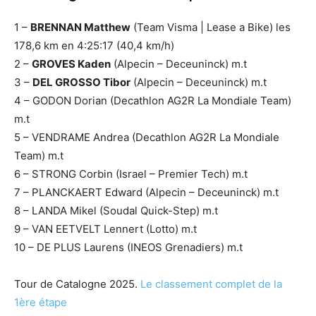
1 –
BRENNAN Matthew
(Team Visma | Lease a Bike) les
178,6 km en 4:25:17 (40,4 km/h)
2 –
GROVES Kaden
(Alpecin – Deceuninck) m.t
3 –
DEL GROSSO Tibor
(Alpecin – Deceuninck) m.t
4 – GODON Dorian (Decathlon AG2R La Mondiale Team)
m.t
5 – VENDRAME Andrea (Decathlon AG2R La Mondiale
Team) m.t
6 – STRONG Corbin (Israel – Premier Tech) m.t
7 – PLANCKAERT Edward (Alpecin – Deceuninck) m.t
8 – LANDA Mikel (Soudal Quick-Step) m.t
9 – VAN EETVELT Lennert (Lotto) m.t
10 – DE PLUS Laurens (INEOS Grenadiers) m.t
Tour de Catalogne 2025.
Le classement complet de la
1ère étape