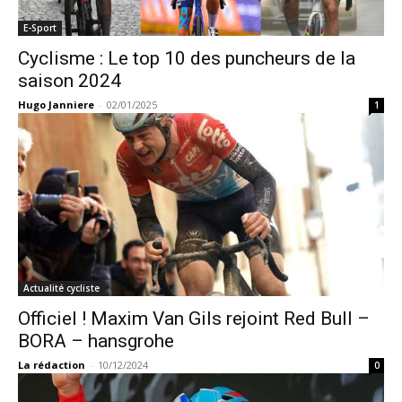
E-Sport
Cyclisme : Le top 10 des puncheurs de la
saison 2024
Hugo Janniere
-
02/01/2025
1
Actualité cycliste
Officiel ! Maxim Van Gils rejoint Red Bull –
BORA – hansgrohe
La rédaction
-
10/12/2024
0