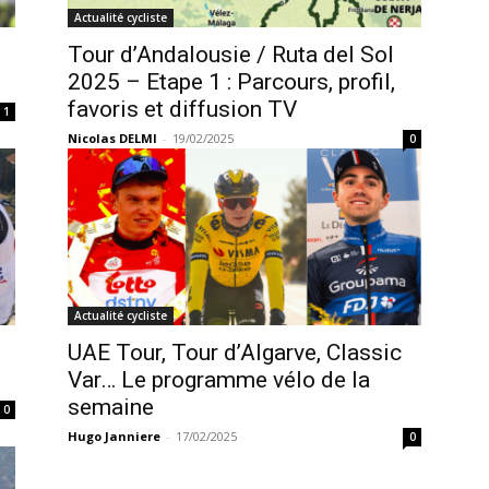
Actualité cycliste
Tour d’Andalousie / Ruta del Sol
2025 – Etape 1 : Parcours, profil,
favoris et diffusion TV
1
Nicolas DELMI
-
19/02/2025
0
Actualité cycliste
UAE Tour, Tour d’Algarve, Classic
Var… Le programme vélo de la
semaine
0
Hugo Janniere
-
17/02/2025
0