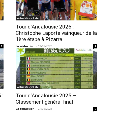
Actualité cycliste
Tour d’Andalousie 2026 :
Christophe Laporte vainqueur de la
1ère étape à Pizarra
La rédaction
-
19/02/2026
1
1
Actualité cycliste
 :
Tour d’Andalousie 2025 –
Classement général final
La rédaction
-
24/02/2025
0