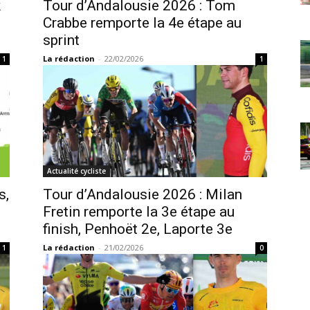
k
Tour d’Andalousie 2026 : Tom
Crabbe remporte la 4e étape au
sprint
La rédaction
-
22/02/2026
1
1
Actualité cycliste
s,
Tour d’Andalousie 2026 : Milan
Fretin remporte la 3e étape au
finish, Penhoët 2e, Laporte 3e
La rédaction
-
21/02/2026
1
0