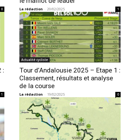
le maillot de leader
La rédaction
-
20/02/2025
0
1
Actualité cycliste
 :
Tour d’Andalousie 2025 – Etape 1 :
Classement, résultats et analyse
de la course
La rédaction
-
19/02/2025
1
0