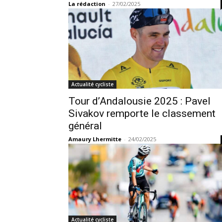
La rédaction
-
27/02/2025
Actualité cycliste
Tour d’Andalousie 2025 : Pavel
Sivakov remporte le classement
général
Amaury Lhermitte
-
24/02/2025
Actualité cycliste