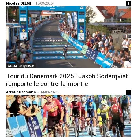
Nicolas DELMI
-
16/08/2025
1
Actualité cycliste
Tour du Danemark 2025 : Jakob Söderqvist
remporte le contre-la-montre
Arthur Decmann
-
14/08/2025
0