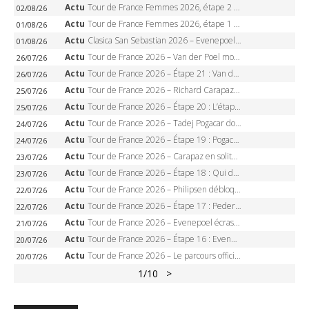
Actu
Tour de France Femmes 2026, étape 2 – Lorena Wiebes doublé à Genève, Markus héroïque, 7e record
02/08/26
Actu
Tour de France Femmes 2026, étape 1 – Lorena Wiebes intouchable à Lausanne, premier maillot jaune
01/08/26
Actu
Clasica San Sebastian 2026 – Evenepoel recordman, 4e victoire, Carapaz battu au sprint
01/08/26
Actu
Tour de France 2026 – Van der Poel monumental à Paris, Pogacar égale le record des cinq sacres
26/07/26
Actu
Tour de France 2026 – Étape 21 : Van der Poel, Pogacar, qui succédera à Wout van Aert sur les Champs-Elysées ?
26/07/26
Actu
Tour de France 2026 – Richard Carapaz roi des Alpes, doublé et maillot à pois, Seixas perd le podium
25/07/26
Actu
Tour de France 2026 – Étape 20 : L’étape reine, Galibier, Sarenne, Alpe d’Huez, qui succédera à Pogacar ?
25/07/26
Actu
Tour de France 2026 – Tadej Pogacar dompte l’Alpe d’Huez, 5e victoire, record de Pantani pulvérisé
24/07/26
Actu
Tour de France 2026 – Étape 19 : Pogacar peut-il enfin dompter l’Alpe d’Huez ?
24/07/26
Actu
Tour de France 2026 – Carapaz en solitaire à Orcières-Merlette, Paret-Peintre à un point du maillot à pois
23/07/26
Actu
Tour de France 2026 – Étape 18 : Qui domptera Orcières-Merlette, première marche vers l’Alpe d’Huez ?
23/07/26
Actu
Tour de France 2026 – Philipsen débloque son compteur à Voiron, Pedersen en danger pour le maillot vert
22/07/26
Actu
Tour de France 2026 – Étape 17 : Pedersen peut-il verrouiller le maillot vert à Voiron ?
22/07/26
Actu
Tour de France 2026 – Evenepoel écrase le chrono d’Évian, Seixas 4e, Lipowitz abandonne
21/07/26
Actu
Tour de France 2026 – Étape 16 : Evenepoel, Pogacar, Ganna… qui domptera le chrono d’Évian pour redessiner le podium ?
20/07/26
Actu
Tour de France 2026 – Le parcours officiel complet : 21 étapes, profils, carte et dates
20/07/26
1
/10
>