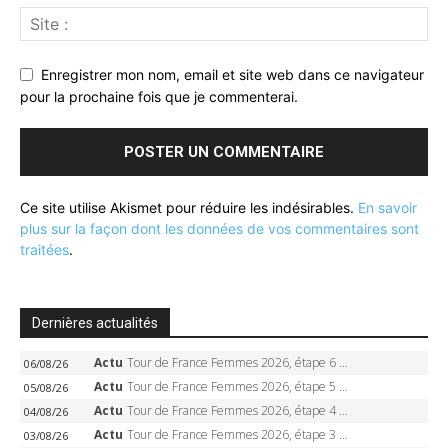
Enregistrer mon nom, email et site web dans ce navigateur
pour la prochaine fois que je commenterai.
Ce site utilise Akismet pour réduire les indésirables.
En savoir
plus sur la façon dont les données de vos commentaires sont
traitées
.
Dernières actualités
Actu
Tour de France Femmes 2026, étape 6 – Kim Le Court-Pienaar gagne à Tournon, Reusser en jaune
06/08/26
Actu
Tour de France Femmes 2026, étape 5 – Demi Vollering gagne à Belleville, Reusser en jaune, Ferrand-Prévot coule
05/08/26
Actu
Tour de France Femmes 2026, étape 4 – Marlen Reusser écrase le chrono, Ferrand-Prévot en crise
04/08/26
Actu
Tour de France Femmes 2026, étape 3 – Sigrid Haugset en solitaire, 88 km d’échappée, maillot jaune
03/08/26