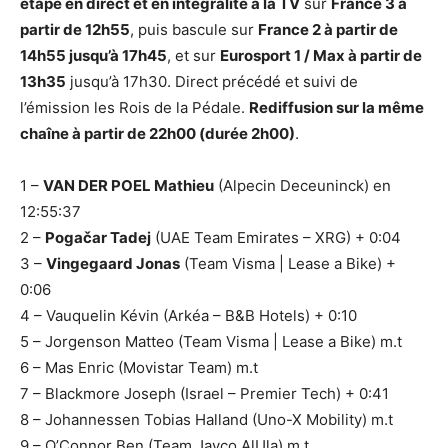
étape en direct et en intégralité à la TV
sur
France 3 à
partir de 12h55
, puis bascule sur
France 2 à partir de
14h55 jusqu’à 17h45
, et sur
Eurosport 1 / Max à partir de
13h35
jusqu’à 17h30. Direct précédé et suivi de
l’émission les Rois de la Pédale.
Rediffusion sur la même
chaîne à partir de 22h00 (durée 2h00)
.
1 –
VAN DER POEL Mathieu
(Alpecin Deceuninck) en
12:55:37
2 –
Pogačar Tadej
(UAE Team Emirates – XRG) + 0:04
3 –
Vingegaard Jonas
(Team Visma | Lease a Bike) +
0:06
4 – Vauquelin Kévin (Arkéa – B&B Hotels) + 0:10
5 – Jorgenson Matteo (Team Visma | Lease a Bike) m.t
6 – Mas Enric (Movistar Team) m.t
7 – Blackmore Joseph (Israel – Premier Tech) + 0:41
8 – Johannessen Tobias Halland (Uno-X Mobility) m.t
9 – O’Connor Ben (Team Jayco AlUla) m.t