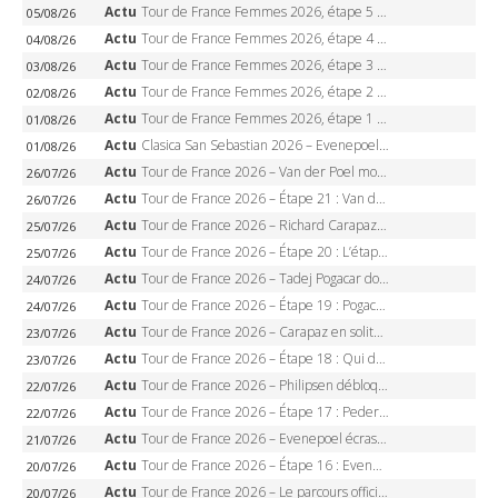
Actu
Tour de France Femmes 2026, étape 5 – Demi Vollering gagne à Belleville, Reusser en jaune, Ferrand-Prévot coule
05/08/26
Actu
Tour de France Femmes 2026, étape 4 – Marlen Reusser écrase le chrono, Ferrand-Prévot en crise
04/08/26
Actu
Tour de France Femmes 2026, étape 3 – Sigrid Haugset en solitaire, 88 km d’échappée, maillot jaune
03/08/26
Actu
Tour de France Femmes 2026, étape 2 – Lorena Wiebes doublé à Genève, Markus héroïque, 7e record
02/08/26
Actu
Tour de France Femmes 2026, étape 1 – Lorena Wiebes intouchable à Lausanne, premier maillot jaune
01/08/26
Actu
Clasica San Sebastian 2026 – Evenepoel recordman, 4e victoire, Carapaz battu au sprint
01/08/26
Actu
Tour de France 2026 – Van der Poel monumental à Paris, Pogacar égale le record des cinq sacres
26/07/26
Actu
Tour de France 2026 – Étape 21 : Van der Poel, Pogacar, qui succédera à Wout van Aert sur les Champs-Elysées ?
26/07/26
Actu
Tour de France 2026 – Richard Carapaz roi des Alpes, doublé et maillot à pois, Seixas perd le podium
25/07/26
Actu
Tour de France 2026 – Étape 20 : L’étape reine, Galibier, Sarenne, Alpe d’Huez, qui succédera à Pogacar ?
25/07/26
Actu
Tour de France 2026 – Tadej Pogacar dompte l’Alpe d’Huez, 5e victoire, record de Pantani pulvérisé
24/07/26
Actu
Tour de France 2026 – Étape 19 : Pogacar peut-il enfin dompter l’Alpe d’Huez ?
24/07/26
Actu
Tour de France 2026 – Carapaz en solitaire à Orcières-Merlette, Paret-Peintre à un point du maillot à pois
23/07/26
Actu
Tour de France 2026 – Étape 18 : Qui domptera Orcières-Merlette, première marche vers l’Alpe d’Huez ?
23/07/26
Actu
Tour de France 2026 – Philipsen débloque son compteur à Voiron, Pedersen en danger pour le maillot vert
22/07/26
Actu
Tour de France 2026 – Étape 17 : Pedersen peut-il verrouiller le maillot vert à Voiron ?
22/07/26
Actu
Tour de France 2026 – Evenepoel écrase le chrono d’Évian, Seixas 4e, Lipowitz abandonne
21/07/26
Actu
Tour de France 2026 – Étape 16 : Evenepoel, Pogacar, Ganna… qui domptera le chrono d’Évian pour redessiner le podium ?
20/07/26
Actu
Tour de France 2026 – Le parcours officiel complet : 21 étapes, profils, carte et dates
20/07/26