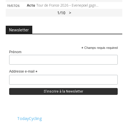
Actu
Tour de France 2026 – Evenepoel gagne à Solaison, Vingegaard abandonne, Pogacar toujours en jaune
19/07/26
1
/10
>
Newsletter
*
Champs requis required
Prénom
Addresse e-mail
*
TodayCycling