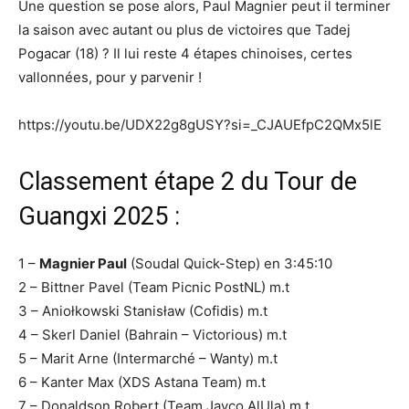
Une question se pose alors, Paul Magnier peut il terminer
la saison avec autant ou plus de victoires que Tadej
Pogacar (18) ? Il lui reste 4 étapes chinoises, certes
vallonnées, pour y parvenir !
https://youtu.be/UDX22g8gUSY?si=_CJAUEfpC2QMx5lE
Classement étape 2 du Tour de
Guangxi 2025 :
1 –
Magnier Paul
(Soudal Quick-Step) en 3:45:10
2 – Bittner Pavel (Team Picnic PostNL) m.t
3 – Aniołkowski Stanisław (Cofidis) m.t
4 – Skerl Daniel (Bahrain – Victorious) m.t
5 – Marit Arne (Intermarché – Wanty) m.t
6 – Kanter Max (XDS Astana Team) m.t
7 – Donaldson Robert (Team Jayco AlUla) m.t