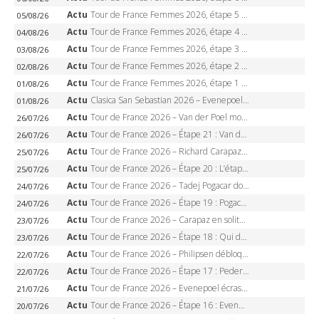
Actu
Tour de France Femmes 2026, étape 5 – Demi Vollering gagne à Belleville, Reusser en jaune, Ferrand-Prévot coule
05/08/26
Actu
Tour de France Femmes 2026, étape 4 – Marlen Reusser écrase le chrono, Ferrand-Prévot en crise
04/08/26
Actu
Tour de France Femmes 2026, étape 3 – Sigrid Haugset en solitaire, 88 km d’échappée, maillot jaune
03/08/26
Actu
Tour de France Femmes 2026, étape 2 – Lorena Wiebes doublé à Genève, Markus héroïque, 7e record
02/08/26
Actu
Tour de France Femmes 2026, étape 1 – Lorena Wiebes intouchable à Lausanne, premier maillot jaune
01/08/26
Actu
Clasica San Sebastian 2026 – Evenepoel recordman, 4e victoire, Carapaz battu au sprint
01/08/26
Actu
Tour de France 2026 – Van der Poel monumental à Paris, Pogacar égale le record des cinq sacres
26/07/26
Actu
Tour de France 2026 – Étape 21 : Van der Poel, Pogacar, qui succédera à Wout van Aert sur les Champs-Elysées ?
26/07/26
Actu
Tour de France 2026 – Richard Carapaz roi des Alpes, doublé et maillot à pois, Seixas perd le podium
25/07/26
Actu
Tour de France 2026 – Étape 20 : L’étape reine, Galibier, Sarenne, Alpe d’Huez, qui succédera à Pogacar ?
25/07/26
Actu
Tour de France 2026 – Tadej Pogacar dompte l’Alpe d’Huez, 5e victoire, record de Pantani pulvérisé
24/07/26
Actu
Tour de France 2026 – Étape 19 : Pogacar peut-il enfin dompter l’Alpe d’Huez ?
24/07/26
Actu
Tour de France 2026 – Carapaz en solitaire à Orcières-Merlette, Paret-Peintre à un point du maillot à pois
23/07/26
Actu
Tour de France 2026 – Étape 18 : Qui domptera Orcières-Merlette, première marche vers l’Alpe d’Huez ?
23/07/26
Actu
Tour de France 2026 – Philipsen débloque son compteur à Voiron, Pedersen en danger pour le maillot vert
22/07/26
Actu
Tour de France 2026 – Étape 17 : Pedersen peut-il verrouiller le maillot vert à Voiron ?
22/07/26
Actu
Tour de France 2026 – Evenepoel écrase le chrono d’Évian, Seixas 4e, Lipowitz abandonne
21/07/26
Actu
Tour de France 2026 – Étape 16 : Evenepoel, Pogacar, Ganna… qui domptera le chrono d’Évian pour redessiner le podium ?
20/07/26