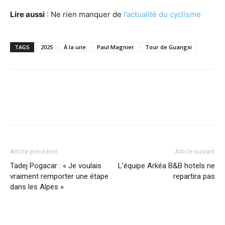
Lire aussi
: Ne rien manquer de
l’actualité du cyclisme
TAGS
2025
À la une
Paul Magnier
Tour de Guangxi
Article précédent
Article suivant
Tadej Pogacar : « Je voulais
L’équipe Arkéa B&B hotels ne
vraiment remporter une étape
repartira pas
dans les Alpes »