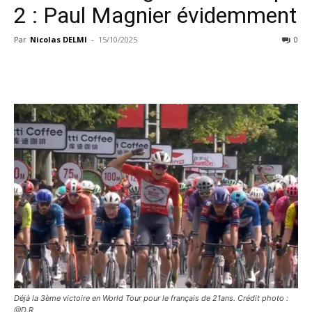
2 : Paul Magnier évidemment
Par
Nicolas DELMI
-
15/10/2025
0
Déjà la 3ème victoire en World Tour pour le français de 21ans. Crédit photo :
@D.R