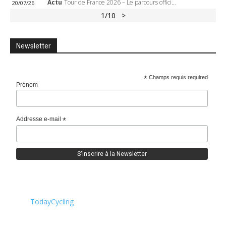
Actu
Tour de France 2026 – Le parcours officiel complet : 21 étapes, profils, carte et dates
20/07/26
1
/10
>
Newsletter
*
Champs requis required
Prénom
Addresse e-mail
*
TodayCycling