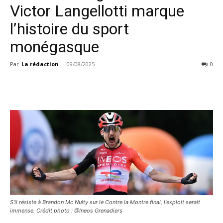
Victor Langellotti marque
l’histoire du sport
monégasque
Par
La rédaction
-
09/08/2025
0
S'il résiste à Brandon Mc Nulty sur le Contre la Montre final, l'exploit serait
immense. Crédit photo : @Ineos Grenadiers