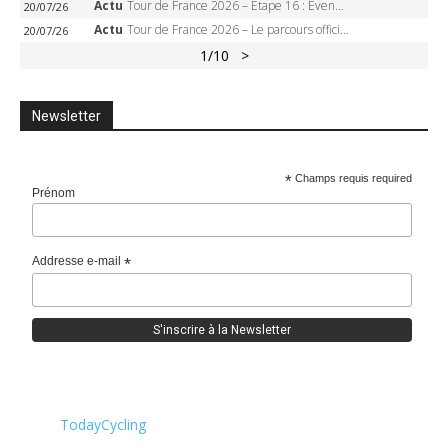
Actu
Tour de France 2026 – Étape 16 : Evenepoel, Pogacar, Ganna… qui domptera le chrono d’Évian pour redessiner le podium ?
20/07/26
Actu
Tour de France 2026 – Le parcours officiel complet : 21 étapes, profils, carte et dates
20/07/26
1
/10
>
Newsletter
*
Champs requis required
Prénom
Addresse e-mail
*
TodayCycling