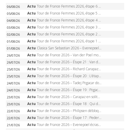
Actu
Tour de France Femmes 2026, étape 6 – Kim Le Court-Pienaar gagne à Tournon, Reusser en jaune
06/08/26
Actu
Tour de France Femmes 2026, étape 5 – Demi Vollering gagne à Belleville, Reusser en jaune, Ferrand-Prévot coule
05/08/26
Actu
Tour de France Femmes 2026, étape 4 – Marlen Reusser écrase le chrono, Ferrand-Prévot en crise
04/08/26
Actu
Tour de France Femmes 2026, étape 3 – Sigrid Haugset en solitaire, 88 km d’échappée, maillot jaune
03/08/26
Actu
Tour de France Femmes 2026, étape 2 – Lorena Wiebes doublé à Genève, Markus héroïque, 7e record
02/08/26
Actu
Tour de France Femmes 2026, étape 1 – Lorena Wiebes intouchable à Lausanne, premier maillot jaune
01/08/26
Actu
Clasica San Sebastian 2026 – Evenepoel recordman, 4e victoire, Carapaz battu au sprint
01/08/26
Actu
Tour de France 2026 – Van der Poel monumental à Paris, Pogacar égale le record des cinq sacres
26/07/26
Actu
Tour de France 2026 – Étape 21 : Van der Poel, Pogacar, qui succédera à Wout van Aert sur les Champs-Elysées ?
26/07/26
Actu
Tour de France 2026 – Richard Carapaz roi des Alpes, doublé et maillot à pois, Seixas perd le podium
25/07/26
Actu
Tour de France 2026 – Étape 20 : L’étape reine, Galibier, Sarenne, Alpe d’Huez, qui succédera à Pogacar ?
25/07/26
Actu
Tour de France 2026 – Tadej Pogacar dompte l’Alpe d’Huez, 5e victoire, record de Pantani pulvérisé
24/07/26
Actu
Tour de France 2026 – Étape 19 : Pogacar peut-il enfin dompter l’Alpe d’Huez ?
24/07/26
Actu
Tour de France 2026 – Carapaz en solitaire à Orcières-Merlette, Paret-Peintre à un point du maillot à pois
23/07/26
Actu
Tour de France 2026 – Étape 18 : Qui domptera Orcières-Merlette, première marche vers l’Alpe d’Huez ?
23/07/26
Actu
Tour de France 2026 – Philipsen débloque son compteur à Voiron, Pedersen en danger pour le maillot vert
22/07/26
Actu
Tour de France 2026 – Étape 17 : Pedersen peut-il verrouiller le maillot vert à Voiron ?
22/07/26
Actu
Tour de France 2026 – Evenepoel écrase le chrono d’Évian, Seixas 4e, Lipowitz abandonne
21/07/26