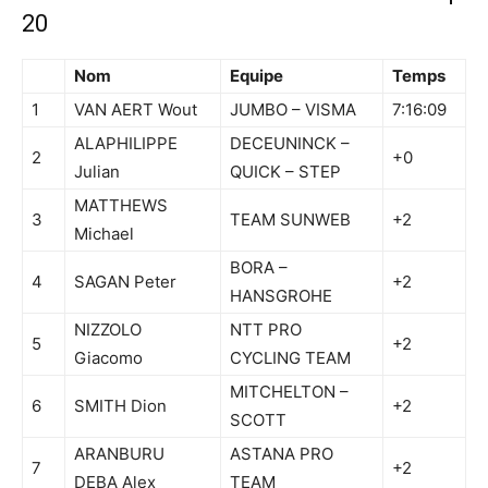
20
Nom
Equipe
Temps
1
VAN AERT Wout
JUMBO – VISMA
7:16:09
ALAPHILIPPE
DECEUNINCK –
2
+0
Julian
QUICK – STEP
MATTHEWS
3
TEAM SUNWEB
+2
Michael
BORA –
4
SAGAN Peter
+2
HANSGROHE
NIZZOLO
NTT PRO
5
+2
Giacomo
CYCLING TEAM
MITCHELTON –
6
SMITH Dion
+2
SCOTT
ARANBURU
ASTANA PRO
7
+2
DEBA Alex
TEAM