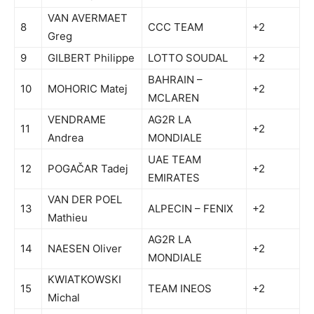
VAN AVERMAET
8
CCC TEAM
+2
Greg
9
GILBERT Philippe
LOTTO SOUDAL
+2
BAHRAIN –
10
MOHORIC Matej
+2
MCLAREN
VENDRAME
AG2R LA
11
+2
Andrea
MONDIALE
UAE TEAM
12
POGAČAR Tadej
+2
EMIRATES
VAN DER POEL
13
ALPECIN – FENIX
+2
Mathieu
AG2R LA
14
NAESEN Oliver
+2
MONDIALE
KWIATKOWSKI
15
TEAM INEOS
+2
Michal