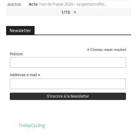
Actu
Tour de France 2026 – Le parcours officiel complet : 21 étapes, profils, carte et dates
20/07/26
1
/10
>
Newsletter
*
Champs requis required
Prénom
Addresse e-mail
*
TodayCycling