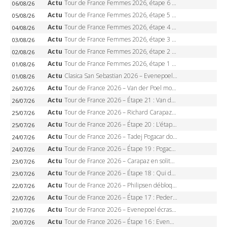
Actu
Tour de France Femmes 2026, étape 6 – Kim Le Court-Pienaar gagne à Tournon, Reusser en jaune
06/08/26
Actu
Tour de France Femmes 2026, étape 5 – Demi Vollering gagne à Belleville, Reusser en jaune, Ferrand-Prévot coule
05/08/26
Actu
Tour de France Femmes 2026, étape 4 – Marlen Reusser écrase le chrono, Ferrand-Prévot en crise
04/08/26
Actu
Tour de France Femmes 2026, étape 3 – Sigrid Haugset en solitaire, 88 km d’échappée, maillot jaune
03/08/26
Actu
Tour de France Femmes 2026, étape 2 – Lorena Wiebes doublé à Genève, Markus héroïque, 7e record
02/08/26
Actu
Tour de France Femmes 2026, étape 1 – Lorena Wiebes intouchable à Lausanne, premier maillot jaune
01/08/26
Actu
Clasica San Sebastian 2026 – Evenepoel recordman, 4e victoire, Carapaz battu au sprint
01/08/26
Actu
Tour de France 2026 – Van der Poel monumental à Paris, Pogacar égale le record des cinq sacres
26/07/26
Actu
Tour de France 2026 – Étape 21 : Van der Poel, Pogacar, qui succédera à Wout van Aert sur les Champs-Elysées ?
26/07/26
Actu
Tour de France 2026 – Richard Carapaz roi des Alpes, doublé et maillot à pois, Seixas perd le podium
25/07/26
Actu
Tour de France 2026 – Étape 20 : L’étape reine, Galibier, Sarenne, Alpe d’Huez, qui succédera à Pogacar ?
25/07/26
Actu
Tour de France 2026 – Tadej Pogacar dompte l’Alpe d’Huez, 5e victoire, record de Pantani pulvérisé
24/07/26
Actu
Tour de France 2026 – Étape 19 : Pogacar peut-il enfin dompter l’Alpe d’Huez ?
24/07/26
Actu
Tour de France 2026 – Carapaz en solitaire à Orcières-Merlette, Paret-Peintre à un point du maillot à pois
23/07/26
Actu
Tour de France 2026 – Étape 18 : Qui domptera Orcières-Merlette, première marche vers l’Alpe d’Huez ?
23/07/26
Actu
Tour de France 2026 – Philipsen débloque son compteur à Voiron, Pedersen en danger pour le maillot vert
22/07/26
Actu
Tour de France 2026 – Étape 17 : Pedersen peut-il verrouiller le maillot vert à Voiron ?
22/07/26
Actu
Tour de France 2026 – Evenepoel écrase le chrono d’Évian, Seixas 4e, Lipowitz abandonne
21/07/26
Actu
Tour de France 2026 – Étape 16 : Evenepoel, Pogacar, Ganna… qui domptera le chrono d’Évian pour redessiner le podium ?
20/07/26