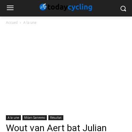
Accueil
A la une
A la une
Milan-Sanremo
Résultat
Wout van Aert bat Julian