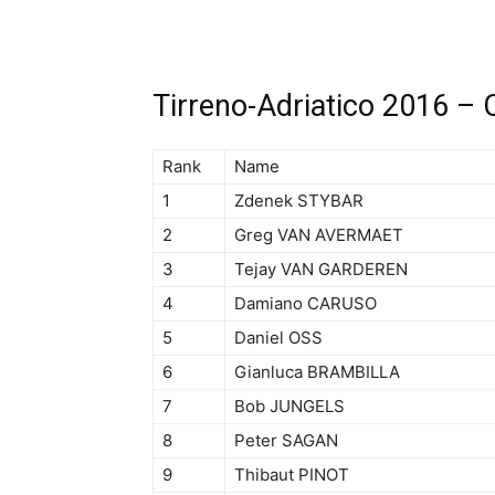
Tirreno-Adriatico 2016 –
Rank
Name
1
Zdenek STYBAR
2
Greg VAN AVERMAET
3
Tejay VAN GARDEREN
4
Damiano CARUSO
5
Daniel OSS
6
Gianluca BRAMBILLA
7
Bob JUNGELS
8
Peter SAGAN
9
Thibaut PINOT