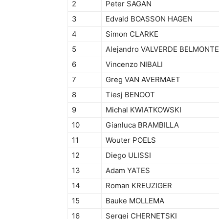
2
Peter SAGAN
3
Edvald BOASSON HAGEN
4
Simon CLARKE
5
Alejandro VALVERDE BELMONTE
6
Vincenzo NIBALI
7
Greg VAN AVERMAET
8
Tiesj BENOOT
9
Michal KWIATKOWSKI
10
Gianluca BRAMBILLA
11
Wouter POELS
12
Diego ULISSI
13
Adam YATES
14
Roman KREUZIGER
15
Bauke MOLLEMA
16
Sergei CHERNETSKI