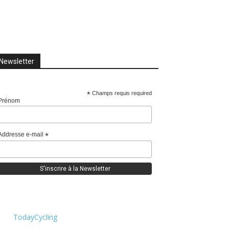
Newsletter
*
Champs requis required
Prénom
Addresse e-mail
*
TodayCycling