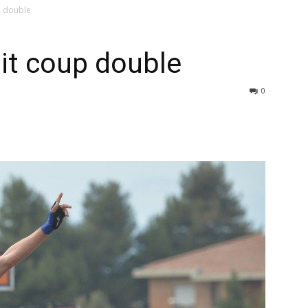
p double
it coup double
0