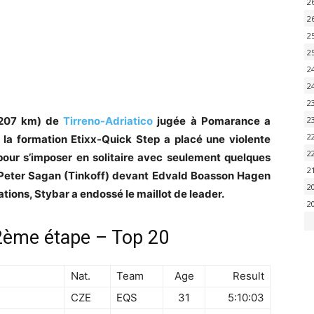
2
2
2
2
2
2
2
 (207 km) de
Tirreno-Adriatico
jugée à Pomarance a
2
2
la formation Etixx-Quick Step a placé une violente
2
 pour s’imposer en solitaire avec seulement quelques
2
 Peter Sagan (Tinkoff) devant Edvald Boasson Hagen
2
tions, Stybar a endossé le maillot de leader.
2
 2ème étape – Top 20
Nat.
Team
Age
Result
CZE
EQS
31
5:10:03