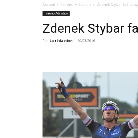
Accueil
Tirreno-Adriatico
Zdenek Stybar fait cou
Tirreno-Adriatico
Zdenek Stybar fa
Par
La rédaction
-
10/03/2016