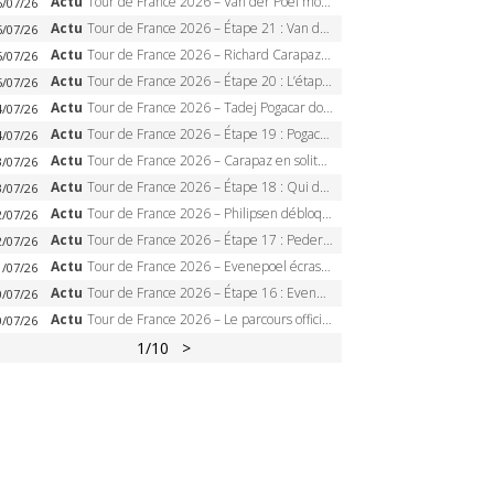
Actu
Tour de France 2026 – Van der Poel monumental à Paris, Pogacar égale le record des cinq sacres
6/07/26
Actu
Tour de France 2026 – Étape 21 : Van der Poel, Pogacar, qui succédera à Wout van Aert sur les Champs-Elysées ?
6/07/26
Actu
Tour de France 2026 – Richard Carapaz roi des Alpes, doublé et maillot à pois, Seixas perd le podium
5/07/26
Actu
Tour de France 2026 – Étape 20 : L’étape reine, Galibier, Sarenne, Alpe d’Huez, qui succédera à Pogacar ?
5/07/26
Actu
Tour de France 2026 – Tadej Pogacar dompte l’Alpe d’Huez, 5e victoire, record de Pantani pulvérisé
4/07/26
Actu
Tour de France 2026 – Étape 19 : Pogacar peut-il enfin dompter l’Alpe d’Huez ?
4/07/26
Actu
Tour de France 2026 – Carapaz en solitaire à Orcières-Merlette, Paret-Peintre à un point du maillot à pois
3/07/26
Actu
Tour de France 2026 – Étape 18 : Qui domptera Orcières-Merlette, première marche vers l’Alpe d’Huez ?
3/07/26
Actu
Tour de France 2026 – Philipsen débloque son compteur à Voiron, Pedersen en danger pour le maillot vert
2/07/26
Actu
Tour de France 2026 – Étape 17 : Pedersen peut-il verrouiller le maillot vert à Voiron ?
2/07/26
Actu
Tour de France 2026 – Evenepoel écrase le chrono d’Évian, Seixas 4e, Lipowitz abandonne
1/07/26
Actu
Tour de France 2026 – Étape 16 : Evenepoel, Pogacar, Ganna… qui domptera le chrono d’Évian pour redessiner le podium ?
0/07/26
Actu
Tour de France 2026 – Le parcours officiel complet : 21 étapes, profils, carte et dates
0/07/26
1
/10
>