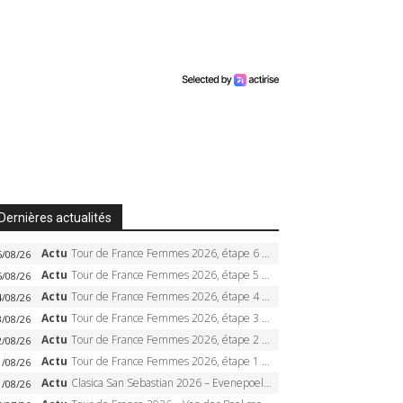
Dernières actualités
Actu
Tour de France Femmes 2026, étape 6 – Kim Le Court-Pienaar gagne à Tournon, Reusser en jaune
6/08/26
Actu
Tour de France Femmes 2026, étape 5 – Demi Vollering gagne à Belleville, Reusser en jaune, Ferrand-Prévot coule
5/08/26
Actu
Tour de France Femmes 2026, étape 4 – Marlen Reusser écrase le chrono, Ferrand-Prévot en crise
4/08/26
Actu
Tour de France Femmes 2026, étape 3 – Sigrid Haugset en solitaire, 88 km d’échappée, maillot jaune
3/08/26
Actu
Tour de France Femmes 2026, étape 2 – Lorena Wiebes doublé à Genève, Markus héroïque, 7e record
2/08/26
Actu
Tour de France Femmes 2026, étape 1 – Lorena Wiebes intouchable à Lausanne, premier maillot jaune
1/08/26
Actu
Clasica San Sebastian 2026 – Evenepoel recordman, 4e victoire, Carapaz battu au sprint
1/08/26