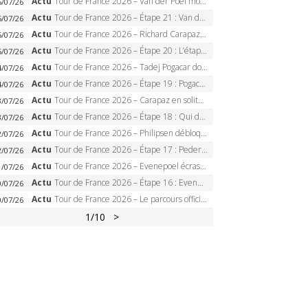
Actu
Tour de France 2026 – Van der Poel monumental à Paris, Pogacar égale le record des cinq sacres
6/07/26
Actu
Tour de France 2026 – Étape 21 : Van der Poel, Pogacar, qui succédera à Wout van Aert sur les Champs-Elysées ?
6/07/26
Actu
Tour de France 2026 – Richard Carapaz roi des Alpes, doublé et maillot à pois, Seixas perd le podium
5/07/26
Actu
Tour de France 2026 – Étape 20 : L’étape reine, Galibier, Sarenne, Alpe d’Huez, qui succédera à Pogacar ?
5/07/26
Actu
Tour de France 2026 – Tadej Pogacar dompte l’Alpe d’Huez, 5e victoire, record de Pantani pulvérisé
4/07/26
Actu
Tour de France 2026 – Étape 19 : Pogacar peut-il enfin dompter l’Alpe d’Huez ?
4/07/26
Actu
Tour de France 2026 – Carapaz en solitaire à Orcières-Merlette, Paret-Peintre à un point du maillot à pois
3/07/26
Actu
Tour de France 2026 – Étape 18 : Qui domptera Orcières-Merlette, première marche vers l’Alpe d’Huez ?
3/07/26
Actu
Tour de France 2026 – Philipsen débloque son compteur à Voiron, Pedersen en danger pour le maillot vert
2/07/26
Actu
Tour de France 2026 – Étape 17 : Pedersen peut-il verrouiller le maillot vert à Voiron ?
2/07/26
Actu
Tour de France 2026 – Evenepoel écrase le chrono d’Évian, Seixas 4e, Lipowitz abandonne
1/07/26
Actu
Tour de France 2026 – Étape 16 : Evenepoel, Pogacar, Ganna… qui domptera le chrono d’Évian pour redessiner le podium ?
0/07/26
Actu
Tour de France 2026 – Le parcours officiel complet : 21 étapes, profils, carte et dates
0/07/26
1
/10
>