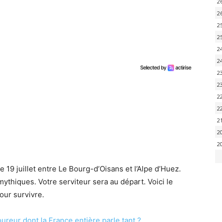
2
2
2
2
2
2
2
2
2
2
2
2
2
19 juillet entre Le Bourg-d’Oisans et l’Alpe d’Huez.
mythiques. Votre serviteur sera au départ. Voici le
our survivre.
coureur dont la France entière parle tant ?