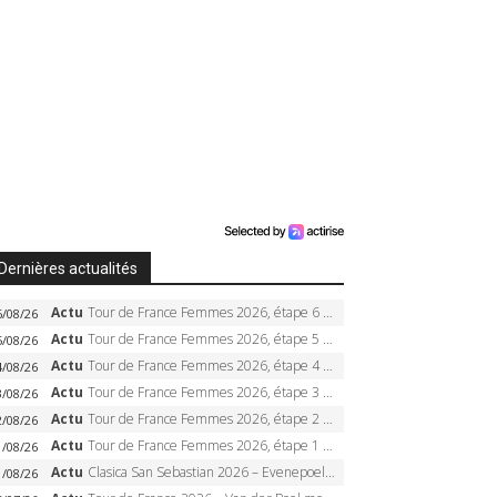
Dernières actualités
Actu
Tour de France Femmes 2026, étape 6 – Kim Le Court-Pienaar gagne à Tournon, Reusser en jaune
6/08/26
Actu
Tour de France Femmes 2026, étape 5 – Demi Vollering gagne à Belleville, Reusser en jaune, Ferrand-Prévot coule
5/08/26
Actu
Tour de France Femmes 2026, étape 4 – Marlen Reusser écrase le chrono, Ferrand-Prévot en crise
4/08/26
Actu
Tour de France Femmes 2026, étape 3 – Sigrid Haugset en solitaire, 88 km d’échappée, maillot jaune
3/08/26
Actu
Tour de France Femmes 2026, étape 2 – Lorena Wiebes doublé à Genève, Markus héroïque, 7e record
2/08/26
Actu
Tour de France Femmes 2026, étape 1 – Lorena Wiebes intouchable à Lausanne, premier maillot jaune
1/08/26
Actu
Clasica San Sebastian 2026 – Evenepoel recordman, 4e victoire, Carapaz battu au sprint
1/08/26