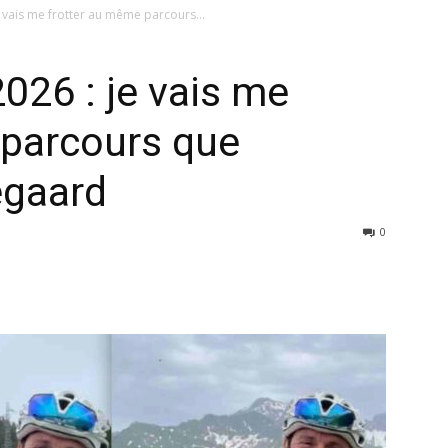
e vais me frotter au même parcours...
026 : je vais me
 parcours que
egaard
0