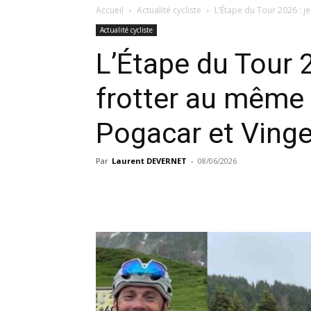
Accueil
Actualité cycliste
L’Étape du Tour 2026 : j
Actualité cycliste
L’Étape du Tour 2
frotter au même
Pogacar et Ving
Par
Laurent DEVERNET
-
08/06/2026