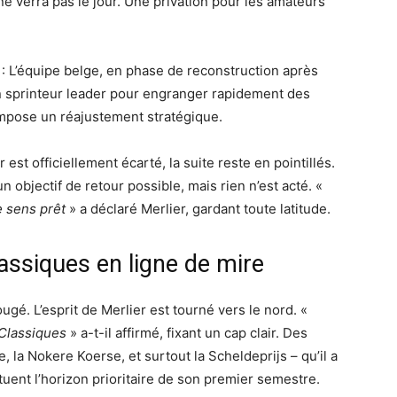
 ne verra pas le jour. Une privation pour les amateurs
: L’équipe belge, en phase de reconstruction après
n sprinteur leader pour engranger rapidement des
pose un réajustement stratégique.
ur est officiellement écarté, la suite reste en pointillés.
objectif de retour possible, mais rien n’est acté. «
 sens prêt
» a déclaré Merlier, gardant toute latitude.
lassiques en ligne de mire
bougé. L’esprit de Merlier est tourné vers le nord. «
 Classiques
» a-t-il affirmé, fixant un cap clair. Des
a Nokere Koerse, et surtout la Scheldeprijs – qu’il a
ent l’horizon prioritaire de son premier semestre.