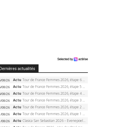
Dernières actualités
Actu
Tour de France Femmes 2026, étape 6 – Kim Le Court-Pienaar gagne à Tournon, Reusser en jaune
6/08/26
Actu
Tour de France Femmes 2026, étape 5 – Demi Vollering gagne à Belleville, Reusser en jaune, Ferrand-Prévot coule
5/08/26
Actu
Tour de France Femmes 2026, étape 4 – Marlen Reusser écrase le chrono, Ferrand-Prévot en crise
4/08/26
Actu
Tour de France Femmes 2026, étape 3 – Sigrid Haugset en solitaire, 88 km d’échappée, maillot jaune
3/08/26
Actu
Tour de France Femmes 2026, étape 2 – Lorena Wiebes doublé à Genève, Markus héroïque, 7e record
2/08/26
Actu
Tour de France Femmes 2026, étape 1 – Lorena Wiebes intouchable à Lausanne, premier maillot jaune
1/08/26
Actu
Clasica San Sebastian 2026 – Evenepoel recordman, 4e victoire, Carapaz battu au sprint
1/08/26