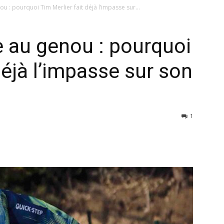
u : pourquoi Tim Merlier fait déjà l’impasse sur...
 au genou : pourquoi
déjà l’impasse sur son
1