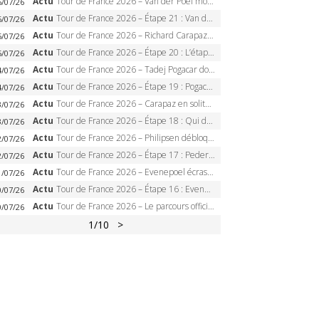
Actu
Tour de France 2026 – Van der Poel monumental à Paris, Pogacar égale le record des cinq sacres
6/07/26
Actu
Tour de France 2026 – Étape 21 : Van der Poel, Pogacar, qui succédera à Wout van Aert sur les Champs-Elysées ?
6/07/26
Actu
Tour de France 2026 – Richard Carapaz roi des Alpes, doublé et maillot à pois, Seixas perd le podium
5/07/26
Actu
Tour de France 2026 – Étape 20 : L’étape reine, Galibier, Sarenne, Alpe d’Huez, qui succédera à Pogacar ?
5/07/26
Actu
Tour de France 2026 – Tadej Pogacar dompte l’Alpe d’Huez, 5e victoire, record de Pantani pulvérisé
4/07/26
Actu
Tour de France 2026 – Étape 19 : Pogacar peut-il enfin dompter l’Alpe d’Huez ?
4/07/26
Actu
Tour de France 2026 – Carapaz en solitaire à Orcières-Merlette, Paret-Peintre à un point du maillot à pois
3/07/26
Actu
Tour de France 2026 – Étape 18 : Qui domptera Orcières-Merlette, première marche vers l’Alpe d’Huez ?
3/07/26
Actu
Tour de France 2026 – Philipsen débloque son compteur à Voiron, Pedersen en danger pour le maillot vert
2/07/26
Actu
Tour de France 2026 – Étape 17 : Pedersen peut-il verrouiller le maillot vert à Voiron ?
2/07/26
Actu
Tour de France 2026 – Evenepoel écrase le chrono d’Évian, Seixas 4e, Lipowitz abandonne
1/07/26
Actu
Tour de France 2026 – Étape 16 : Evenepoel, Pogacar, Ganna… qui domptera le chrono d’Évian pour redessiner le podium ?
0/07/26
Actu
Tour de France 2026 – Le parcours officiel complet : 21 étapes, profils, carte et dates
0/07/26
1
/10
>