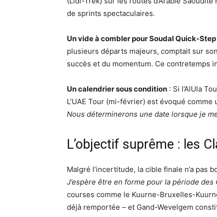
(Lidl-Trek) sur les routes d’Arabie Saoudite
de sprints spectaculaires.
Un vide à combler pour Soudal Quick-Step
plusieurs départs majeurs, comptait sur so
succès et du momentum. Ce contretemps im
Un calendrier sous condition
: Si l’AlUla To
L’UAE Tour (mi-février) est évoqué comme un 
Nous déterminerons une date lorsque je me
L’objectif suprême : les C
Malgré l’incertitude, la cible finale n’a pas 
J’espère être en forme pour la période des
courses comme le Kuurne-Bruxelles-Kuurne, l
déjà remportée – et Gand-Wevelgem constitu