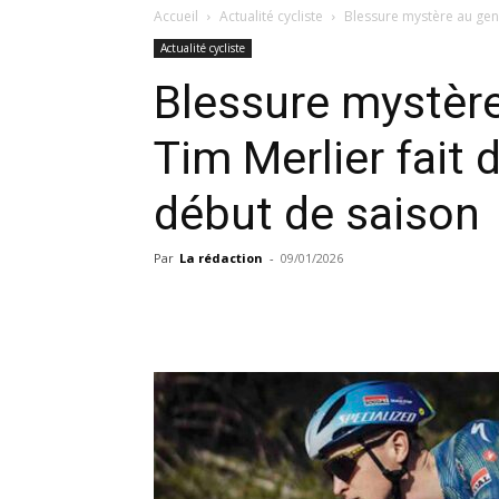
Accueil
Actualité cycliste
Blessure mystère au geno
Actualité cycliste
Blessure mystère
Tim Merlier fait 
début de saison
Par
La rédaction
-
09/01/2026