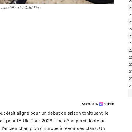
2
 Image : @Soudal_QuickStep
2
2
2
2
2
2
2
2
2
2
2
2
ut était aligné pour un début de saison tonitruant, le
ait pour l’AlUla Tour 2026. Une gêne persistante au
 l’ancien champion d’Europe à revoir ses plans. Un