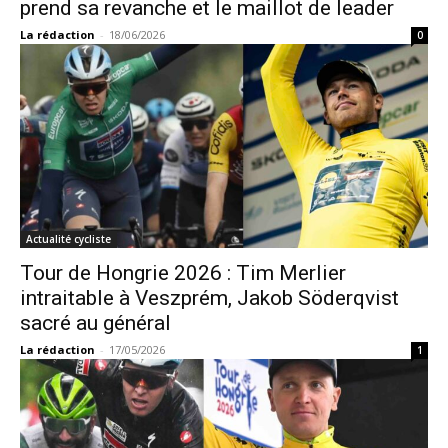
prend sa revanche et le maillot de leader
La rédaction
-
18/06/2026
0
Actualité cycliste
Tour de Hongrie 2026 : Tim Merlier
intraitable à Veszprém, Jakob Söderqvist
sacré au général
La rédaction
-
17/05/2026
1