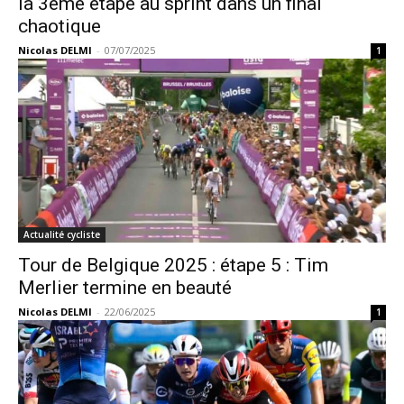
la 3ème étape au sprint dans un final
chaotique
Nicolas DELMI
-
07/07/2025
1
Actualité cycliste
Tour de Belgique 2025 : étape 5 : Tim
Merlier termine en beauté
Nicolas DELMI
-
22/06/2025
1