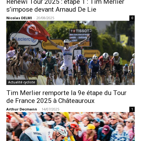
Renewi Tour 2025 : étape 1 : Tim Merlier
s’impose devant Arnaud De Lie
Nicolas DELMI
-
20/08/2025
0
Actualité cycliste
Tim Merlier remporte la 9e étape du Tour
de France 2025 à Châteauroux
Arthur Decmann
-
14/07/2025
1