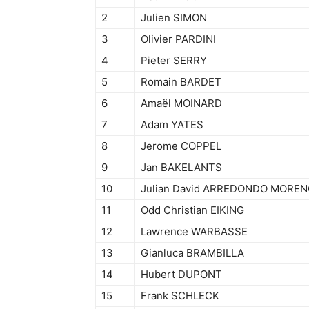
2
Julien SIMON
3
Olivier PARDINI
4
Pieter SERRY
5
Romain BARDET
6
Amaël MOINARD
7
Adam YATES
8
Jerome COPPEL
9
Jan BAKELANTS
10
Julian David ARREDONDO MORE
11
Odd Christian EIKING
12
Lawrence WARBASSE
13
Gianluca BRAMBILLA
14
Hubert DUPONT
15
Frank SCHLECK