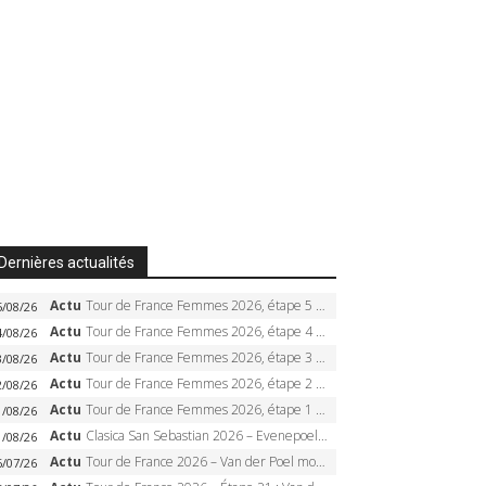
Dernières actualités
Actu
Tour de France Femmes 2026, étape 5 – Demi Vollering gagne à Belleville, Reusser en jaune, Ferrand-Prévot coule
5/08/26
Actu
Tour de France Femmes 2026, étape 4 – Marlen Reusser écrase le chrono, Ferrand-Prévot en crise
4/08/26
Actu
Tour de France Femmes 2026, étape 3 – Sigrid Haugset en solitaire, 88 km d’échappée, maillot jaune
3/08/26
Actu
Tour de France Femmes 2026, étape 2 – Lorena Wiebes doublé à Genève, Markus héroïque, 7e record
2/08/26
Actu
Tour de France Femmes 2026, étape 1 – Lorena Wiebes intouchable à Lausanne, premier maillot jaune
1/08/26
Actu
Clasica San Sebastian 2026 – Evenepoel recordman, 4e victoire, Carapaz battu au sprint
1/08/26
Actu
Tour de France 2026 – Van der Poel monumental à Paris, Pogacar égale le record des cinq sacres
6/07/26