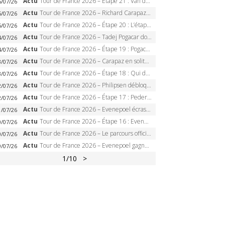
Actu
Tour de France 2026 – Étape 21 : Van der Poel, Pogacar, qui succédera à Wout van Aert sur les Champs-Elysées ?
6/07/26
Actu
Tour de France 2026 – Richard Carapaz roi des Alpes, doublé et maillot à pois, Seixas perd le podium
5/07/26
Actu
Tour de France 2026 – Étape 20 : L’étape reine, Galibier, Sarenne, Alpe d’Huez, qui succédera à Pogacar ?
5/07/26
Actu
Tour de France 2026 – Tadej Pogacar dompte l’Alpe d’Huez, 5e victoire, record de Pantani pulvérisé
4/07/26
Actu
Tour de France 2026 – Étape 19 : Pogacar peut-il enfin dompter l’Alpe d’Huez ?
4/07/26
Actu
Tour de France 2026 – Carapaz en solitaire à Orcières-Merlette, Paret-Peintre à un point du maillot à pois
3/07/26
Actu
Tour de France 2026 – Étape 18 : Qui domptera Orcières-Merlette, première marche vers l’Alpe d’Huez ?
3/07/26
Actu
Tour de France 2026 – Philipsen débloque son compteur à Voiron, Pedersen en danger pour le maillot vert
2/07/26
Actu
Tour de France 2026 – Étape 17 : Pedersen peut-il verrouiller le maillot vert à Voiron ?
2/07/26
Actu
Tour de France 2026 – Evenepoel écrase le chrono d’Évian, Seixas 4e, Lipowitz abandonne
1/07/26
Actu
Tour de France 2026 – Étape 16 : Evenepoel, Pogacar, Ganna… qui domptera le chrono d’Évian pour redessiner le podium ?
0/07/26
Actu
Tour de France 2026 – Le parcours officiel complet : 21 étapes, profils, carte et dates
0/07/26
Actu
Tour de France 2026 – Evenepoel gagne à Solaison, Vingegaard abandonne, Pogacar toujours en jaune
9/07/26
1
/10
>