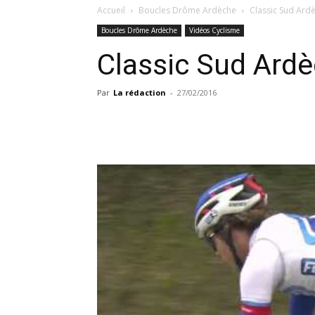
Accueil
Boucles Drôme Ardèche
Classic Sud Ard
Boucles Drôme Ardèche
Vidéos Cyclisme
Classic Sud Ard
Par
La rédaction
-
27/02/2016