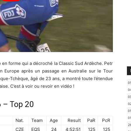
en forme qui a décroché la Classic Sud Ardèche. Petr
en Europe après un passage en Australie sur le Tour
que-Tchèque, âgé de 23 ans, a montré toute l’étendue
0
ise. C’est à voir ou revoir en vidéo !
0
0
 – Top 20
0
0
0
Nat.
Team
Age
Result
PaR
PcR
2
CZE
EQS
24
4:52:51
125
125