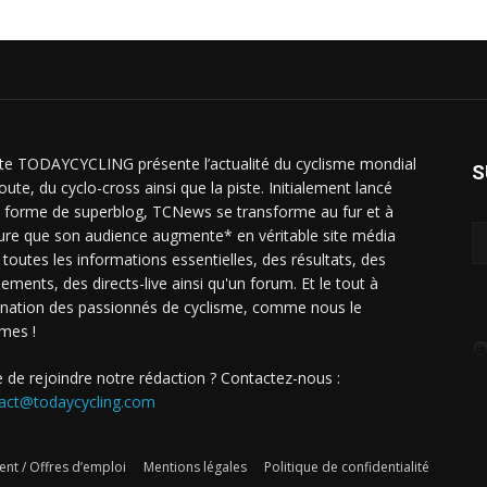
ite TODAYCYCLING présente l’actualité du cyclisme mondial
S
oute, du cyclo-cross ainsi que la piste. Initialement lancé
 forme de superblog, TCNews se transforme au fur et à
re que son audience augmente* en véritable site média
 toutes les informations essentielles, des résultats, des
sements, des directs-live ainsi qu'un forum. Et le tout à
ination des passionnés de cyclisme, comme nous le
mes !
🧑
e de rejoindre notre rédaction ? Contactez-nous :
act@todaycycling.com
nt / Offres d’emploi
Mentions légales
Politique de confidentialité