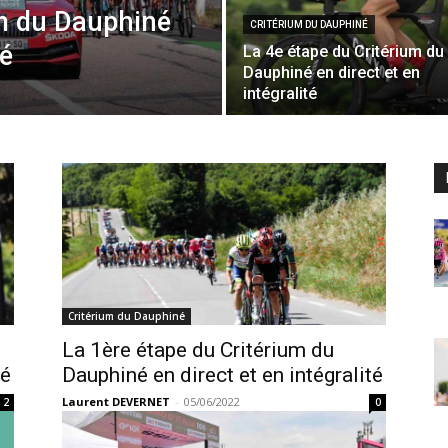
um du Dauphiné
CRITÉRIUM DU DAUPHINÉ
té
La 4e étape du Critérium du
Dauphiné en direct et en
intégralité
Critérium du Dauphiné
La 1ère étape du Critérium du
té
Dauphiné en direct et en intégralité
Laurent DEVERNET
-
05/06/2022
2
0