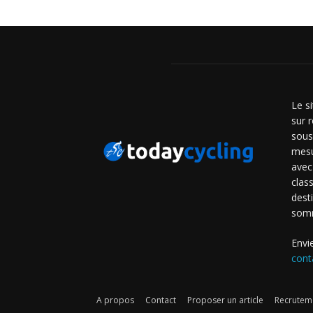
Le s
sur r
sous
mesu
avec
clas
dest
som
Envi
cont
A propos
Contact
Proposer un article
Recruteme