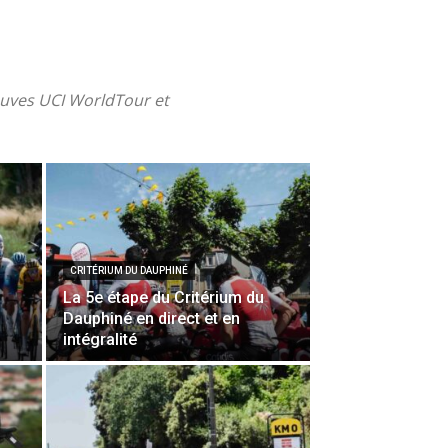
reuves UCI WorldTour et
CRITÉRIUM DU DAUPHINÉ
La 5e étape du Critérium du
Dauphiné en direct et en
intégralité