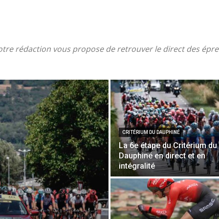
 notre rédaction vous propose de retrouver le direct des ép
CRITÉRIUM DU DAUPHINÉ
La 6e étape du Critérium du
Dauphiné en direct et en
intégralité