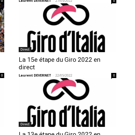
Laurent DEVERNET
-
27/05/2022
0
0
Direct
La 15e étape du Giro 2022 en
direct
Laurent DEVERNET
-
22/05/2022
0
0
Direct
La 13e étape du Giro 2022 en