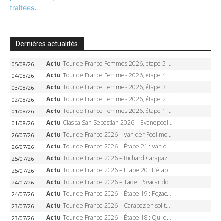
traitées
.
Dernières actualités
Actu
Tour de France Femmes 2026, étape 5 – Demi Vollering gagne à Belleville, Reusser en jaune, Ferrand-Prévot coule
05/08/26
Actu
Tour de France Femmes 2026, étape 4 – Marlen Reusser écrase le chrono, Ferrand-Prévot en crise
04/08/26
Actu
Tour de France Femmes 2026, étape 3 – Sigrid Haugset en solitaire, 88 km d’échappée, maillot jaune
03/08/26
Actu
Tour de France Femmes 2026, étape 2 – Lorena Wiebes doublé à Genève, Markus héroïque, 7e record
02/08/26
Actu
Tour de France Femmes 2026, étape 1 – Lorena Wiebes intouchable à Lausanne, premier maillot jaune
01/08/26
Actu
Clasica San Sebastian 2026 – Evenepoel recordman, 4e victoire, Carapaz battu au sprint
01/08/26
Actu
Tour de France 2026 – Van der Poel monumental à Paris, Pogacar égale le record des cinq sacres
26/07/26
Actu
Tour de France 2026 – Étape 21 : Van der Poel, Pogacar, qui succédera à Wout van Aert sur les Champs-Elysées ?
26/07/26
Actu
Tour de France 2026 – Richard Carapaz roi des Alpes, doublé et maillot à pois, Seixas perd le podium
25/07/26
Actu
Tour de France 2026 – Étape 20 : L’étape reine, Galibier, Sarenne, Alpe d’Huez, qui succédera à Pogacar ?
25/07/26
Actu
Tour de France 2026 – Tadej Pogacar dompte l’Alpe d’Huez, 5e victoire, record de Pantani pulvérisé
24/07/26
Actu
Tour de France 2026 – Étape 19 : Pogacar peut-il enfin dompter l’Alpe d’Huez ?
24/07/26
Actu
Tour de France 2026 – Carapaz en solitaire à Orcières-Merlette, Paret-Peintre à un point du maillot à pois
23/07/26
Actu
Tour de France 2026 – Étape 18 : Qui domptera Orcières-Merlette, première marche vers l’Alpe d’Huez ?
23/07/26