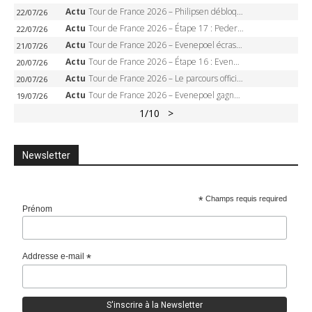
Actu
Tour de France 2026 – Philipsen débloque son compteur à Voiron, Pedersen en danger pour le maillot vert
22/07/26
Actu
Tour de France 2026 – Étape 17 : Pedersen peut-il verrouiller le maillot vert à Voiron ?
22/07/26
Actu
Tour de France 2026 – Evenepoel écrase le chrono d’Évian, Seixas 4e, Lipowitz abandonne
21/07/26
Actu
Tour de France 2026 – Étape 16 : Evenepoel, Pogacar, Ganna… qui domptera le chrono d’Évian pour redessiner le podium ?
20/07/26
Actu
Tour de France 2026 – Le parcours officiel complet : 21 étapes, profils, carte et dates
20/07/26
Actu
Tour de France 2026 – Evenepoel gagne à Solaison, Vingegaard abandonne, Pogacar toujours en jaune
19/07/26
1
/10
>
Newsletter
*
Champs requis required
Prénom
Addresse e-mail
*