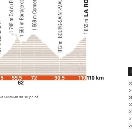
0
0
 le Critérium du Dauphiné.
0
0
0
0
2