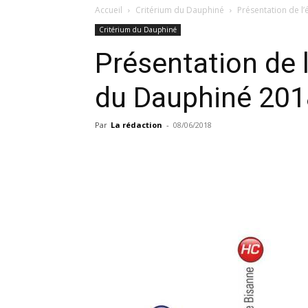
Accueil
Critérium du Dauphiné
Présentation de l
Critérium du Dauphiné
Présentation de l
du Dauphiné 201
Par
La rédaction
-
08/06/2018