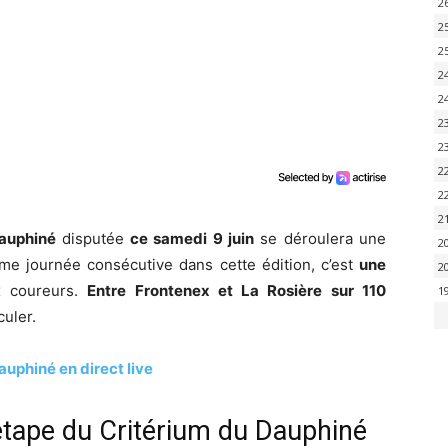
2
2
2
2
2
2
2
2
2
2
Dauphiné
disputée
ce samedi 9 juin
se déroulera une
2
ème journée consécutive dans cette édition, c’est
une
2
x coureurs.
Entre Frontenex et La Rosière sur 110
1
culer.
auphiné en direct live
 étape du Critérium du Dauphiné