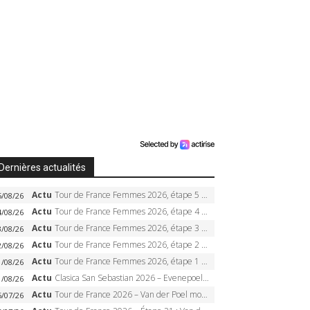
Dernières actualités
Actu
Tour de France Femmes 2026, étape 5 – Demi Vollering gagne à Belleville, Reusser en jaune, Ferrand-Prévot coule
5/08/26
Actu
Tour de France Femmes 2026, étape 4 – Marlen Reusser écrase le chrono, Ferrand-Prévot en crise
4/08/26
Actu
Tour de France Femmes 2026, étape 3 – Sigrid Haugset en solitaire, 88 km d’échappée, maillot jaune
3/08/26
Actu
Tour de France Femmes 2026, étape 2 – Lorena Wiebes doublé à Genève, Markus héroïque, 7e record
2/08/26
Actu
Tour de France Femmes 2026, étape 1 – Lorena Wiebes intouchable à Lausanne, premier maillot jaune
1/08/26
Actu
Clasica San Sebastian 2026 – Evenepoel recordman, 4e victoire, Carapaz battu au sprint
1/08/26
Actu
Tour de France 2026 – Van der Poel monumental à Paris, Pogacar égale le record des cinq sacres
6/07/26