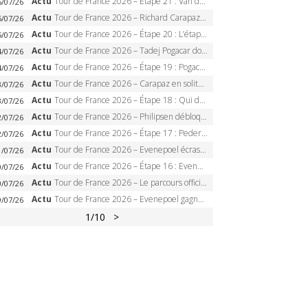
Actu
Tour de France 2026 – Étape 21 : Van der Poel, Pogacar, qui succédera à Wout van Aert sur les Champs-Elysées ?
6/07/26
Actu
Tour de France 2026 – Richard Carapaz roi des Alpes, doublé et maillot à pois, Seixas perd le podium
5/07/26
Actu
Tour de France 2026 – Étape 20 : L’étape reine, Galibier, Sarenne, Alpe d’Huez, qui succédera à Pogacar ?
5/07/26
Actu
Tour de France 2026 – Tadej Pogacar dompte l’Alpe d’Huez, 5e victoire, record de Pantani pulvérisé
4/07/26
Actu
Tour de France 2026 – Étape 19 : Pogacar peut-il enfin dompter l’Alpe d’Huez ?
4/07/26
Actu
Tour de France 2026 – Carapaz en solitaire à Orcières-Merlette, Paret-Peintre à un point du maillot à pois
3/07/26
Actu
Tour de France 2026 – Étape 18 : Qui domptera Orcières-Merlette, première marche vers l’Alpe d’Huez ?
3/07/26
Actu
Tour de France 2026 – Philipsen débloque son compteur à Voiron, Pedersen en danger pour le maillot vert
2/07/26
Actu
Tour de France 2026 – Étape 17 : Pedersen peut-il verrouiller le maillot vert à Voiron ?
2/07/26
Actu
Tour de France 2026 – Evenepoel écrase le chrono d’Évian, Seixas 4e, Lipowitz abandonne
1/07/26
Actu
Tour de France 2026 – Étape 16 : Evenepoel, Pogacar, Ganna… qui domptera le chrono d’Évian pour redessiner le podium ?
0/07/26
Actu
Tour de France 2026 – Le parcours officiel complet : 21 étapes, profils, carte et dates
0/07/26
Actu
Tour de France 2026 – Evenepoel gagne à Solaison, Vingegaard abandonne, Pogacar toujours en jaune
9/07/26
1
/10
>