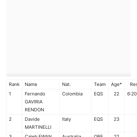
Rank
Name
Nat.
Team
Age*
Res
1
Fernando
Colombia
EQS
22
6:20
GAVIRIA
RENDON
2
Davide
Italy
EQS
23
MARTINELLI
3
Caleb EWAN
Australia
OBE
22