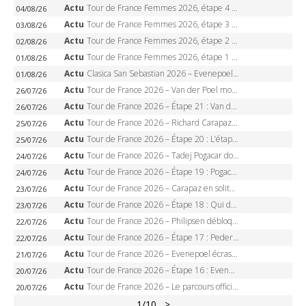
Actu
Tour de France Femmes 2026, étape 4 – Marlen Reusser écrase le chrono, Ferrand-Prévot en crise
04/08/26
Actu
Tour de France Femmes 2026, étape 3 – Sigrid Haugset en solitaire, 88 km d’échappée, maillot jaune
03/08/26
Actu
Tour de France Femmes 2026, étape 2 – Lorena Wiebes doublé à Genève, Markus héroïque, 7e record
02/08/26
Actu
Tour de France Femmes 2026, étape 1 – Lorena Wiebes intouchable à Lausanne, premier maillot jaune
01/08/26
Actu
Clasica San Sebastian 2026 – Evenepoel recordman, 4e victoire, Carapaz battu au sprint
01/08/26
Actu
Tour de France 2026 – Van der Poel monumental à Paris, Pogacar égale le record des cinq sacres
26/07/26
Actu
Tour de France 2026 – Étape 21 : Van der Poel, Pogacar, qui succédera à Wout van Aert sur les Champs-Elysées ?
26/07/26
Actu
Tour de France 2026 – Richard Carapaz roi des Alpes, doublé et maillot à pois, Seixas perd le podium
25/07/26
Actu
Tour de France 2026 – Étape 20 : L’étape reine, Galibier, Sarenne, Alpe d’Huez, qui succédera à Pogacar ?
25/07/26
Actu
Tour de France 2026 – Tadej Pogacar dompte l’Alpe d’Huez, 5e victoire, record de Pantani pulvérisé
24/07/26
Actu
Tour de France 2026 – Étape 19 : Pogacar peut-il enfin dompter l’Alpe d’Huez ?
24/07/26
Actu
Tour de France 2026 – Carapaz en solitaire à Orcières-Merlette, Paret-Peintre à un point du maillot à pois
23/07/26
Actu
Tour de France 2026 – Étape 18 : Qui domptera Orcières-Merlette, première marche vers l’Alpe d’Huez ?
23/07/26
Actu
Tour de France 2026 – Philipsen débloque son compteur à Voiron, Pedersen en danger pour le maillot vert
22/07/26
Actu
Tour de France 2026 – Étape 17 : Pedersen peut-il verrouiller le maillot vert à Voiron ?
22/07/26
Actu
Tour de France 2026 – Evenepoel écrase le chrono d’Évian, Seixas 4e, Lipowitz abandonne
21/07/26
Actu
Tour de France 2026 – Étape 16 : Evenepoel, Pogacar, Ganna… qui domptera le chrono d’Évian pour redessiner le podium ?
20/07/26
Actu
Tour de France 2026 – Le parcours officiel complet : 21 étapes, profils, carte et dates
20/07/26
1
/10
>