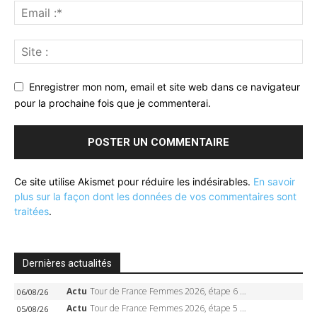
Enregistrer mon nom, email et site web dans ce navigateur
pour la prochaine fois que je commenterai.
Ce site utilise Akismet pour réduire les indésirables.
En savoir
plus sur la façon dont les données de vos commentaires sont
traitées
.
Dernières actualités
Actu
Tour de France Femmes 2026, étape 6 – Kim Le Court-Pienaar gagne à Tournon, Reusser en jaune
06/08/26
Actu
Tour de France Femmes 2026, étape 5 – Demi Vollering gagne à Belleville, Reusser en jaune, Ferrand-Prévot coule
05/08/26