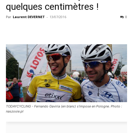
quelques centimètres !
Par
Laurent DEVERNET
-
13/07/2016
0
TODAYCYCLING - Fernando Gaviria (en blanc) s'impose en Pologne. Photo :
naszosie.pl