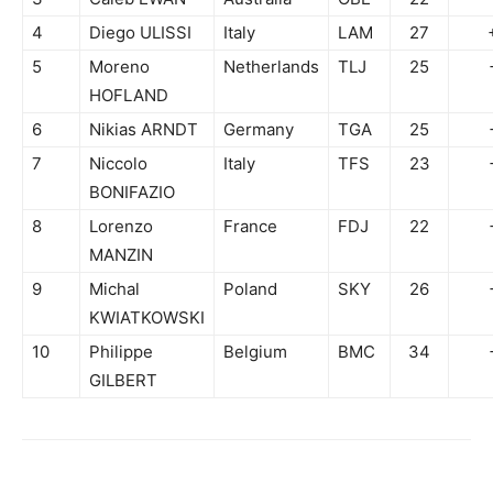
4
Diego ULISSI
Italy
LAM
27
5
Moreno
Netherlands
TLJ
25
HOFLAND
6
Nikias ARNDT
Germany
TGA
25
7
Niccolo
Italy
TFS
23
BONIFAZIO
8
Lorenzo
France
FDJ
22
MANZIN
9
Michal
Poland
SKY
26
KWIATKOWSKI
10
Philippe
Belgium
BMC
34
GILBERT