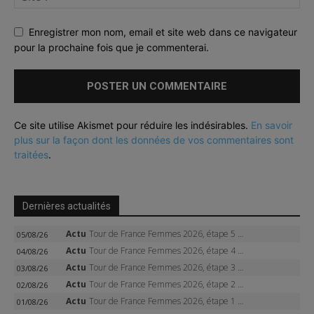
Enregistrer mon nom, email et site web dans ce navigateur
pour la prochaine fois que je commenterai.
Ce site utilise Akismet pour réduire les indésirables.
En savoir
plus sur la façon dont les données de vos commentaires sont
traitées
.
Dernières actualités
Actu
Tour de France Femmes 2026, étape 5 – Demi Vollering gagne à Belleville, Reusser en jaune, Ferrand-Prévot coule
05/08/26
Actu
Tour de France Femmes 2026, étape 4 – Marlen Reusser écrase le chrono, Ferrand-Prévot en crise
04/08/26
Actu
Tour de France Femmes 2026, étape 3 – Sigrid Haugset en solitaire, 88 km d’échappée, maillot jaune
03/08/26
Actu
Tour de France Femmes 2026, étape 2 – Lorena Wiebes doublé à Genève, Markus héroïque, 7e record
02/08/26
Actu
Tour de France Femmes 2026, étape 1 – Lorena Wiebes intouchable à Lausanne, premier maillot jaune
01/08/26