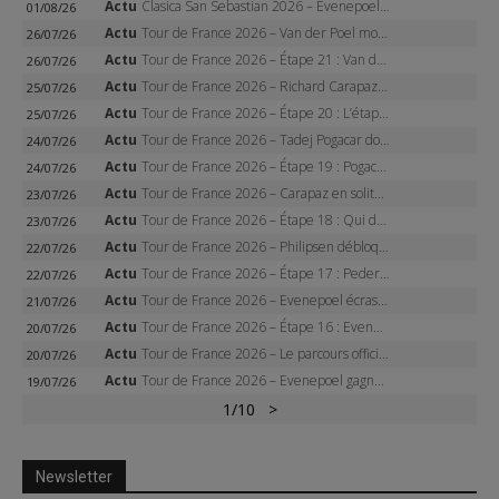
Actu
Clasica San Sebastian 2026 – Evenepoel recordman, 4e victoire, Carapaz battu au sprint
01/08/26
Actu
Tour de France 2026 – Van der Poel monumental à Paris, Pogacar égale le record des cinq sacres
26/07/26
Actu
Tour de France 2026 – Étape 21 : Van der Poel, Pogacar, qui succédera à Wout van Aert sur les Champs-Elysées ?
26/07/26
Actu
Tour de France 2026 – Richard Carapaz roi des Alpes, doublé et maillot à pois, Seixas perd le podium
25/07/26
Actu
Tour de France 2026 – Étape 20 : L’étape reine, Galibier, Sarenne, Alpe d’Huez, qui succédera à Pogacar ?
25/07/26
Actu
Tour de France 2026 – Tadej Pogacar dompte l’Alpe d’Huez, 5e victoire, record de Pantani pulvérisé
24/07/26
Actu
Tour de France 2026 – Étape 19 : Pogacar peut-il enfin dompter l’Alpe d’Huez ?
24/07/26
Actu
Tour de France 2026 – Carapaz en solitaire à Orcières-Merlette, Paret-Peintre à un point du maillot à pois
23/07/26
Actu
Tour de France 2026 – Étape 18 : Qui domptera Orcières-Merlette, première marche vers l’Alpe d’Huez ?
23/07/26
Actu
Tour de France 2026 – Philipsen débloque son compteur à Voiron, Pedersen en danger pour le maillot vert
22/07/26
Actu
Tour de France 2026 – Étape 17 : Pedersen peut-il verrouiller le maillot vert à Voiron ?
22/07/26
Actu
Tour de France 2026 – Evenepoel écrase le chrono d’Évian, Seixas 4e, Lipowitz abandonne
21/07/26
Actu
Tour de France 2026 – Étape 16 : Evenepoel, Pogacar, Ganna… qui domptera le chrono d’Évian pour redessiner le podium ?
20/07/26
Actu
Tour de France 2026 – Le parcours officiel complet : 21 étapes, profils, carte et dates
20/07/26
Actu
Tour de France 2026 – Evenepoel gagne à Solaison, Vingegaard abandonne, Pogacar toujours en jaune
19/07/26
1
/10
>
Newsletter