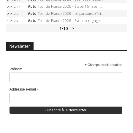
Actu
Tour de France 2026 – Étape 16 : Evenepoel, Pogacar, Ganna… qui domptera le chrono d’Évian pour redessiner le podium ?
20/07/26
Actu
Tour de France 2026 – Le parcours officiel complet : 21 étapes, profils, carte et dates
20/07/26
Actu
Tour de France 2026 – Evenepoel gagne à Solaison, Vingegaard abandonne, Pogacar toujours en jaune
19/07/26
1
/10
>
Newsletter
*
Champs requis required
Prénom
Addresse e-mail
*