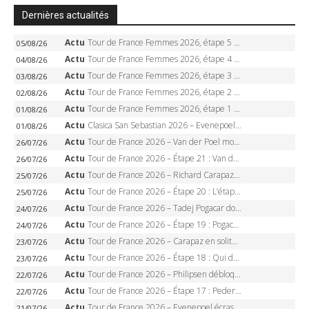
Dernières actualités
Actu
Tour de France Femmes 2026, étape 5 – Demi Vollering gagne à Belleville, Reusser en jaune, Ferrand-Prévot coule
05/08/26
Actu
Tour de France Femmes 2026, étape 4 – Marlen Reusser écrase le chrono, Ferrand-Prévot en crise
04/08/26
Actu
Tour de France Femmes 2026, étape 3 – Sigrid Haugset en solitaire, 88 km d’échappée, maillot jaune
03/08/26
Actu
Tour de France Femmes 2026, étape 2 – Lorena Wiebes doublé à Genève, Markus héroïque, 7e record
02/08/26
Actu
Tour de France Femmes 2026, étape 1 – Lorena Wiebes intouchable à Lausanne, premier maillot jaune
01/08/26
Actu
Clasica San Sebastian 2026 – Evenepoel recordman, 4e victoire, Carapaz battu au sprint
01/08/26
Actu
Tour de France 2026 – Van der Poel monumental à Paris, Pogacar égale le record des cinq sacres
26/07/26
Actu
Tour de France 2026 – Étape 21 : Van der Poel, Pogacar, qui succédera à Wout van Aert sur les Champs-Elysées ?
26/07/26
Actu
Tour de France 2026 – Richard Carapaz roi des Alpes, doublé et maillot à pois, Seixas perd le podium
25/07/26
Actu
Tour de France 2026 – Étape 20 : L’étape reine, Galibier, Sarenne, Alpe d’Huez, qui succédera à Pogacar ?
25/07/26
Actu
Tour de France 2026 – Tadej Pogacar dompte l’Alpe d’Huez, 5e victoire, record de Pantani pulvérisé
24/07/26
Actu
Tour de France 2026 – Étape 19 : Pogacar peut-il enfin dompter l’Alpe d’Huez ?
24/07/26
Actu
Tour de France 2026 – Carapaz en solitaire à Orcières-Merlette, Paret-Peintre à un point du maillot à pois
23/07/26
Actu
Tour de France 2026 – Étape 18 : Qui domptera Orcières-Merlette, première marche vers l’Alpe d’Huez ?
23/07/26
Actu
Tour de France 2026 – Philipsen débloque son compteur à Voiron, Pedersen en danger pour le maillot vert
22/07/26
Actu
Tour de France 2026 – Étape 17 : Pedersen peut-il verrouiller le maillot vert à Voiron ?
22/07/26
Actu
Tour de France 2026 – Evenepoel écrase le chrono d’Évian, Seixas 4e, Lipowitz abandonne
21/07/26