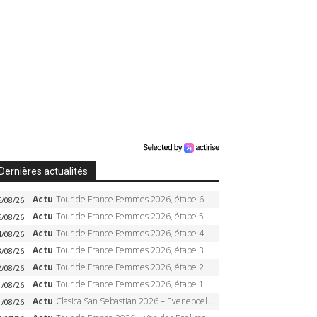
Dernières actualités
Actu
Tour de France Femmes 2026, étape 6 – Kim Le Court-Pienaar gagne à Tournon, Reusser en jaune
6/08/26
Actu
Tour de France Femmes 2026, étape 5 – Demi Vollering gagne à Belleville, Reusser en jaune, Ferrand-Prévot coule
5/08/26
Actu
Tour de France Femmes 2026, étape 4 – Marlen Reusser écrase le chrono, Ferrand-Prévot en crise
4/08/26
Actu
Tour de France Femmes 2026, étape 3 – Sigrid Haugset en solitaire, 88 km d’échappée, maillot jaune
3/08/26
Actu
Tour de France Femmes 2026, étape 2 – Lorena Wiebes doublé à Genève, Markus héroïque, 7e record
2/08/26
Actu
Tour de France Femmes 2026, étape 1 – Lorena Wiebes intouchable à Lausanne, premier maillot jaune
1/08/26
Actu
Clasica San Sebastian 2026 – Evenepoel recordman, 4e victoire, Carapaz battu au sprint
1/08/26