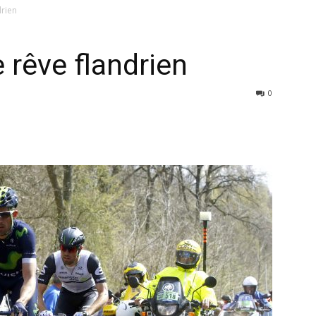
drien
e rêve flandrien
0