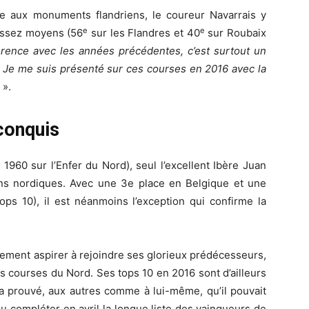
ble aux monuments flandriens, le coureur Navarrais y
e
e
 assez moyens (56
sur les Flandres et 40
sur Roubaix
érence avec les années précédentes, c’est surtout un
. Je me suis présenté sur ces courses en 2016 avec la
».
conquis
960 sur l’Enfer du Nord), seul l’excellent Ibère Juan
ins nordiques. Avec une 3e place en Belgique et une
ps 10), il est néanmoins l’exception qui confirme la
mement aspirer à rejoindre ses glorieux prédécesseurs,
s courses du Nord. Ses tops 10 en 2016 sont d’ailleurs
l a prouvé, aux autres comme à lui-même, qu’il pouvait
nu compléter en avril la longue liste des vainqueurs de