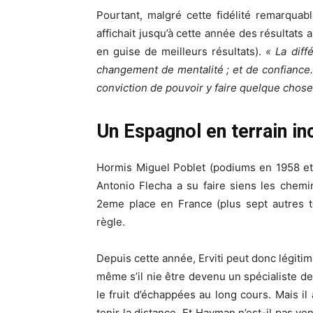
Pourtant, malgré cette fidélité remarqua
affichait jusqu’à cette année des résultats
en guise de meilleurs résultats).
« La diff
changement de mentalité ; et de confiance
conviction de pouvoir y faire quelque chose
Un Espagnol en terrain in
Hormis Miguel Poblet (podiums en 1958 et 1
Antonio Flecha a su faire siens les chem
2eme place en France (plus sept autres to
règle.
Depuis cette année, Erviti peut donc légiti
même s’il nie être devenu un spécialiste de
le fruit d’échappées au long cours. Mais i
tenir la distance. Et Hayman n’est-il pas ve