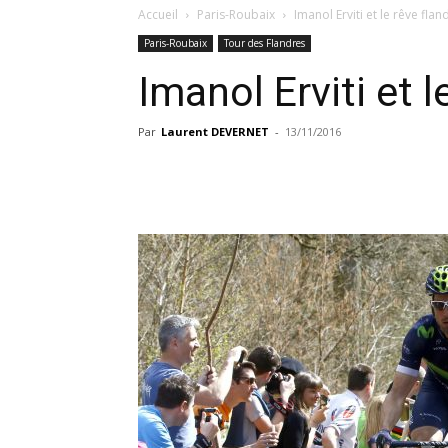
Accueil
Paris-Roubaix
Imanol Erviti et le rêve flan
Paris-Roubaix
Tour des Flandres
Imanol Erviti et l
Par
Laurent DEVERNET
-
13/11/2016