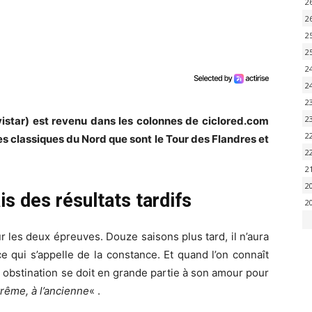
2
2
2
2
2
2
2
2
Movistar) est revenu dans les colonnes de ciclored.com
2
pales classiques du Nord que sont le Tour des Flandres et
2
2
2
s des résultats tardifs
2
r les deux épreuves. Douze saisons plus tard, il n’aura
ce qui s’appelle de la constance. Et quand l’on connaît
e obstination se doit en grande partie à son amour pour
rême, à l’ancienne
« .