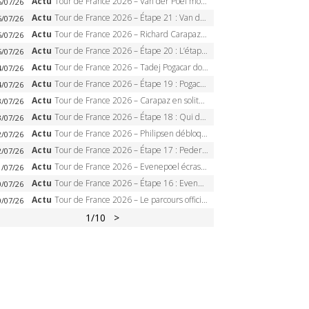
Actu
Tour de France 2026 – Van der Poel monumental à Paris, Pogacar égale le record des cinq sacres
6/07/26
Actu
Tour de France 2026 – Étape 21 : Van der Poel, Pogacar, qui succédera à Wout van Aert sur les Champs-Elysées ?
6/07/26
Actu
Tour de France 2026 – Richard Carapaz roi des Alpes, doublé et maillot à pois, Seixas perd le podium
5/07/26
Actu
Tour de France 2026 – Étape 20 : L’étape reine, Galibier, Sarenne, Alpe d’Huez, qui succédera à Pogacar ?
5/07/26
Actu
Tour de France 2026 – Tadej Pogacar dompte l’Alpe d’Huez, 5e victoire, record de Pantani pulvérisé
4/07/26
Actu
Tour de France 2026 – Étape 19 : Pogacar peut-il enfin dompter l’Alpe d’Huez ?
4/07/26
Actu
Tour de France 2026 – Carapaz en solitaire à Orcières-Merlette, Paret-Peintre à un point du maillot à pois
3/07/26
Actu
Tour de France 2026 – Étape 18 : Qui domptera Orcières-Merlette, première marche vers l’Alpe d’Huez ?
3/07/26
Actu
Tour de France 2026 – Philipsen débloque son compteur à Voiron, Pedersen en danger pour le maillot vert
2/07/26
Actu
Tour de France 2026 – Étape 17 : Pedersen peut-il verrouiller le maillot vert à Voiron ?
2/07/26
Actu
Tour de France 2026 – Evenepoel écrase le chrono d’Évian, Seixas 4e, Lipowitz abandonne
1/07/26
Actu
Tour de France 2026 – Étape 16 : Evenepoel, Pogacar, Ganna… qui domptera le chrono d’Évian pour redessiner le podium ?
0/07/26
Actu
Tour de France 2026 – Le parcours officiel complet : 21 étapes, profils, carte et dates
0/07/26
1
/10
>