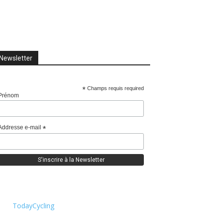
Newsletter
*
Champs requis required
Prénom
Addresse e-mail
*
TodayCycling