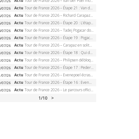
Actu
Tour de France 2026 – Van der Poel monumental à Paris, Pogacar égale le record des cinq sacres
6/07/26
Actu
Tour de France 2026 – Étape 21 : Van der Poel, Pogacar, qui succédera à Wout van Aert sur les Champs-Elysées ?
6/07/26
Actu
Tour de France 2026 – Richard Carapaz roi des Alpes, doublé et maillot à pois, Seixas perd le podium
5/07/26
Actu
Tour de France 2026 – Étape 20 : L’étape reine, Galibier, Sarenne, Alpe d’Huez, qui succédera à Pogacar ?
5/07/26
Actu
Tour de France 2026 – Tadej Pogacar dompte l’Alpe d’Huez, 5e victoire, record de Pantani pulvérisé
4/07/26
Actu
Tour de France 2026 – Étape 19 : Pogacar peut-il enfin dompter l’Alpe d’Huez ?
4/07/26
Actu
Tour de France 2026 – Carapaz en solitaire à Orcières-Merlette, Paret-Peintre à un point du maillot à pois
3/07/26
Actu
Tour de France 2026 – Étape 18 : Qui domptera Orcières-Merlette, première marche vers l’Alpe d’Huez ?
3/07/26
Actu
Tour de France 2026 – Philipsen débloque son compteur à Voiron, Pedersen en danger pour le maillot vert
2/07/26
Actu
Tour de France 2026 – Étape 17 : Pedersen peut-il verrouiller le maillot vert à Voiron ?
2/07/26
Actu
Tour de France 2026 – Evenepoel écrase le chrono d’Évian, Seixas 4e, Lipowitz abandonne
1/07/26
Actu
Tour de France 2026 – Étape 16 : Evenepoel, Pogacar, Ganna… qui domptera le chrono d’Évian pour redessiner le podium ?
0/07/26
Actu
Tour de France 2026 – Le parcours officiel complet : 21 étapes, profils, carte et dates
0/07/26
1
/10
>