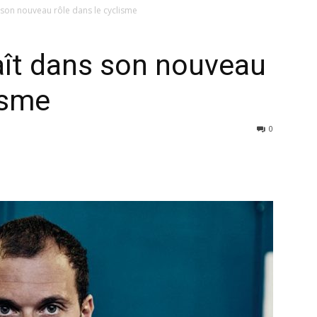
 son nouveau rôle dans le cyclisme
aît dans son nouveau
isme
0