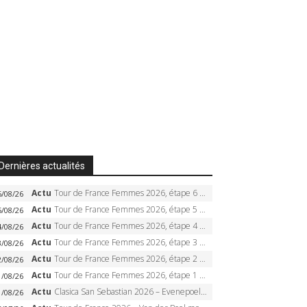
Dernières actualités
Actu
Tour de France Femmes 2026, étape 6 – Kim Le Court-Pienaar gagne à Tournon, Reusser en jaune
6/08/26
Actu
Tour de France Femmes 2026, étape 5 – Demi Vollering gagne à Belleville, Reusser en jaune, Ferrand-Prévot coule
5/08/26
Actu
Tour de France Femmes 2026, étape 4 – Marlen Reusser écrase le chrono, Ferrand-Prévot en crise
4/08/26
Actu
Tour de France Femmes 2026, étape 3 – Sigrid Haugset en solitaire, 88 km d’échappée, maillot jaune
3/08/26
Actu
Tour de France Femmes 2026, étape 2 – Lorena Wiebes doublé à Genève, Markus héroïque, 7e record
2/08/26
Actu
Tour de France Femmes 2026, étape 1 – Lorena Wiebes intouchable à Lausanne, premier maillot jaune
1/08/26
Actu
Clasica San Sebastian 2026 – Evenepoel recordman, 4e victoire, Carapaz battu au sprint
1/08/26