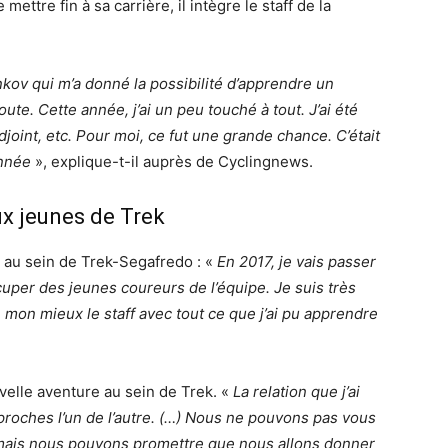
mettre fin à sa carrière, il intègre le staff de la
nkov qui m’a donné la possibilité d’apprendre un
oute. Cette année, j’ai un peu touché à tout. J’ai été
joint, etc.
Pour moi, ce fut une grande chance. C’était
année
», explique-t-il auprès de Cyclingnews.
ux jeunes de Trek
er au sein de Trek-Segafredo : «
En 2017, je vais passer
cuper des jeunes coureurs de l’équipe. Je suis très
e mon mieux le staff avec tout ce que j’ai pu apprendre
uvelle aventure au sein de Trek. «
La relation que j’ai
proches l’un de l’autre. (…) Nous ne pouvons pas vous
 mais nous pouvons promettre que nous allons donner