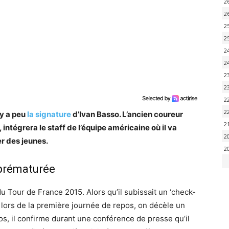
2
2
2
2
2
2
2
2
2
2
 y a peu
la signature
d’Ivan Basso. L’ancien coureur
2
intégrera le staff de l’équipe américaine où il va
2
er des jeunes.
2
 prématurée
u Tour de France 2015. Alors qu’il subissait un ‘check-
e lors de la première journée de repos, on décèle un
s, il confirme durant une conférence de presse qu’il