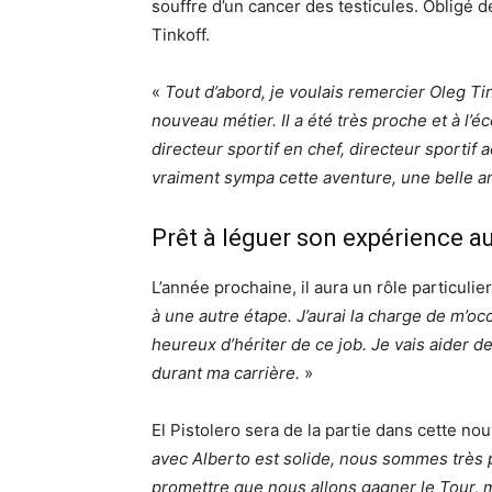
souffre d’un cancer des testicules. Obligé de 
Tinkoff.
«
Tout d’abord, je voulais remercier Oleg Ti
nouveau métier. Il a été très proche et à l’éc
directeur sportif en chef, directeur sportif ad
vraiment sympa cette aventure, une belle 
Prêt à léguer son expérience a
L’année prochaine, il aura un rôle particuli
à une autre étape. J’aurai la charge de m’oc
heureux d’hériter de ce job. Je vais aider d
durant ma carrière.
»
El Pistolero sera de la partie dans cette no
avec Alberto est solide, nous sommes très 
promettre que nous allons gagner le Tour,