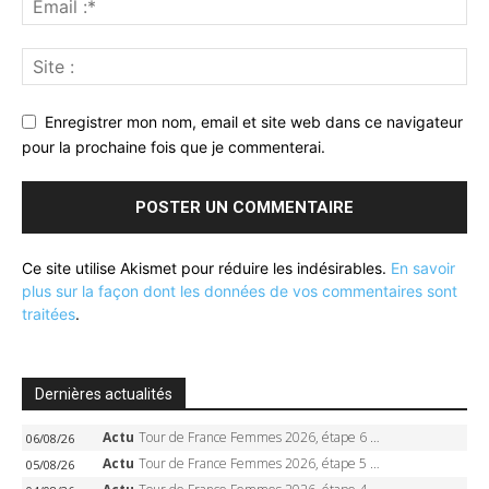
Enregistrer mon nom, email et site web dans ce navigateur
pour la prochaine fois que je commenterai.
Ce site utilise Akismet pour réduire les indésirables.
En savoir
plus sur la façon dont les données de vos commentaires sont
traitées
.
Dernières actualités
Actu
Tour de France Femmes 2026, étape 6 – Kim Le Court-Pienaar gagne à Tournon, Reusser en jaune
06/08/26
Actu
Tour de France Femmes 2026, étape 5 – Demi Vollering gagne à Belleville, Reusser en jaune, Ferrand-Prévot coule
05/08/26