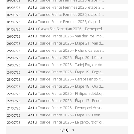
Actu
Tour de France Femmes 2026, étape 4 – Marlen Reusser écrase le chrono, Ferrand-Prévot en crise
04/08/26
Actu
Tour de France Femmes 2026, étape 3 – Sigrid Haugset en solitaire, 88 km d’échappée, maillot jaune
03/08/26
Actu
Tour de France Femmes 2026, étape 2 – Lorena Wiebes doublé à Genève, Markus héroïque, 7e record
02/08/26
Actu
Tour de France Femmes 2026, étape 1 – Lorena Wiebes intouchable à Lausanne, premier maillot jaune
01/08/26
Actu
Clasica San Sebastian 2026 – Evenepoel recordman, 4e victoire, Carapaz battu au sprint
01/08/26
Actu
Tour de France 2026 – Van der Poel monumental à Paris, Pogacar égale le record des cinq sacres
26/07/26
Actu
Tour de France 2026 – Étape 21 : Van der Poel, Pogacar, qui succédera à Wout van Aert sur les Champs-Elysées ?
26/07/26
Actu
Tour de France 2026 – Richard Carapaz roi des Alpes, doublé et maillot à pois, Seixas perd le podium
25/07/26
Actu
Tour de France 2026 – Étape 20 : L’étape reine, Galibier, Sarenne, Alpe d’Huez, qui succédera à Pogacar ?
25/07/26
Actu
Tour de France 2026 – Tadej Pogacar dompte l’Alpe d’Huez, 5e victoire, record de Pantani pulvérisé
24/07/26
Actu
Tour de France 2026 – Étape 19 : Pogacar peut-il enfin dompter l’Alpe d’Huez ?
24/07/26
Actu
Tour de France 2026 – Carapaz en solitaire à Orcières-Merlette, Paret-Peintre à un point du maillot à pois
23/07/26
Actu
Tour de France 2026 – Étape 18 : Qui domptera Orcières-Merlette, première marche vers l’Alpe d’Huez ?
23/07/26
Actu
Tour de France 2026 – Philipsen débloque son compteur à Voiron, Pedersen en danger pour le maillot vert
22/07/26
Actu
Tour de France 2026 – Étape 17 : Pedersen peut-il verrouiller le maillot vert à Voiron ?
22/07/26
Actu
Tour de France 2026 – Evenepoel écrase le chrono d’Évian, Seixas 4e, Lipowitz abandonne
21/07/26
Actu
Tour de France 2026 – Étape 16 : Evenepoel, Pogacar, Ganna… qui domptera le chrono d’Évian pour redessiner le podium ?
20/07/26
Actu
Tour de France 2026 – Le parcours officiel complet : 21 étapes, profils, carte et dates
20/07/26
1
/10
>