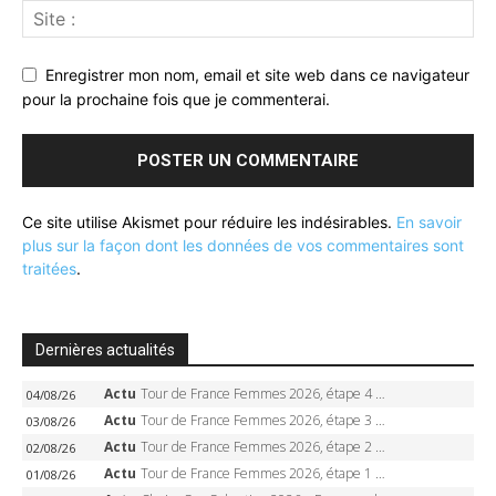
Enregistrer mon nom, email et site web dans ce navigateur
pour la prochaine fois que je commenterai.
Ce site utilise Akismet pour réduire les indésirables.
En savoir
plus sur la façon dont les données de vos commentaires sont
traitées
.
Dernières actualités
Actu
Tour de France Femmes 2026, étape 4 – Marlen Reusser écrase le chrono, Ferrand-Prévot en crise
04/08/26
Actu
Tour de France Femmes 2026, étape 3 – Sigrid Haugset en solitaire, 88 km d’échappée, maillot jaune
03/08/26
Actu
Tour de France Femmes 2026, étape 2 – Lorena Wiebes doublé à Genève, Markus héroïque, 7e record
02/08/26
Actu
Tour de France Femmes 2026, étape 1 – Lorena Wiebes intouchable à Lausanne, premier maillot jaune
01/08/26