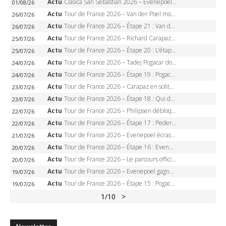
Actu
Clasica San Sebastian 2026 – Evenepoel recordman, 4e victoire, Carapaz battu au sprint
01/08/26
Actu
Tour de France 2026 – Van der Poel monumental à Paris, Pogacar égale le record des cinq sacres
26/07/26
Actu
Tour de France 2026 – Étape 21 : Van der Poel, Pogacar, qui succédera à Wout van Aert sur les Champs-Elysées ?
26/07/26
Actu
Tour de France 2026 – Richard Carapaz roi des Alpes, doublé et maillot à pois, Seixas perd le podium
25/07/26
Actu
Tour de France 2026 – Étape 20 : L’étape reine, Galibier, Sarenne, Alpe d’Huez, qui succédera à Pogacar ?
25/07/26
Actu
Tour de France 2026 – Tadej Pogacar dompte l’Alpe d’Huez, 5e victoire, record de Pantani pulvérisé
24/07/26
Actu
Tour de France 2026 – Étape 19 : Pogacar peut-il enfin dompter l’Alpe d’Huez ?
24/07/26
Actu
Tour de France 2026 – Carapaz en solitaire à Orcières-Merlette, Paret-Peintre à un point du maillot à pois
23/07/26
Actu
Tour de France 2026 – Étape 18 : Qui domptera Orcières-Merlette, première marche vers l’Alpe d’Huez ?
23/07/26
Actu
Tour de France 2026 – Philipsen débloque son compteur à Voiron, Pedersen en danger pour le maillot vert
22/07/26
Actu
Tour de France 2026 – Étape 17 : Pedersen peut-il verrouiller le maillot vert à Voiron ?
22/07/26
Actu
Tour de France 2026 – Evenepoel écrase le chrono d’Évian, Seixas 4e, Lipowitz abandonne
21/07/26
Actu
Tour de France 2026 – Étape 16 : Evenepoel, Pogacar, Ganna… qui domptera le chrono d’Évian pour redessiner le podium ?
20/07/26
Actu
Tour de France 2026 – Le parcours officiel complet : 21 étapes, profils, carte et dates
20/07/26
Actu
Tour de France 2026 – Evenepoel gagne à Solaison, Vingegaard abandonne, Pogacar toujours en jaune
19/07/26
Actu
Tour de France 2026 – Étape 15 : Pogacar peut-il enchaîner au Plateau de Solaison, Seixas viser le podium ?
19/07/26
1
/10
>