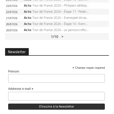
Actu
Tour de France 2026 – Philipsen débloque son compteur à Voiron, Pedersen en danger pour le maillot vert
22/07/26
Actu
Tour de France 2026 – Étape 17 : Pedersen peut-il verrouiller le maillot vert à Voiron ?
22/07/26
Actu
Tour de France 2026 – Evenepoel écrase le chrono d’Évian, Seixas 4e, Lipowitz abandonne
21/07/26
Actu
Tour de France 2026 – Étape 16 : Evenepoel, Pogacar, Ganna… qui domptera le chrono d’Évian pour redessiner le podium ?
20/07/26
Actu
Tour de France 2026 – Le parcours officiel complet : 21 étapes, profils, carte et dates
20/07/26
1
/10
>
Newsletter
*
Champs requis required
Prénom
Addresse e-mail
*