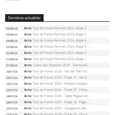
Dernières actualités
Actu
Tour de France Femmes 2026, étape 6 – Kim Le Court-Pienaar gagne à Tournon, Reusser en jaune
06/08/26
Actu
Tour de France Femmes 2026, étape 5 – Demi Vollering gagne à Belleville, Reusser en jaune, Ferrand-Prévot coule
05/08/26
Actu
Tour de France Femmes 2026, étape 4 – Marlen Reusser écrase le chrono, Ferrand-Prévot en crise
04/08/26
Actu
Tour de France Femmes 2026, étape 3 – Sigrid Haugset en solitaire, 88 km d’échappée, maillot jaune
03/08/26
Actu
Tour de France Femmes 2026, étape 2 – Lorena Wiebes doublé à Genève, Markus héroïque, 7e record
02/08/26
Actu
Tour de France Femmes 2026, étape 1 – Lorena Wiebes intouchable à Lausanne, premier maillot jaune
01/08/26
Actu
Clasica San Sebastian 2026 – Evenepoel recordman, 4e victoire, Carapaz battu au sprint
01/08/26
Actu
Tour de France 2026 – Van der Poel monumental à Paris, Pogacar égale le record des cinq sacres
26/07/26
Actu
Tour de France 2026 – Étape 21 : Van der Poel, Pogacar, qui succédera à Wout van Aert sur les Champs-Elysées ?
26/07/26
Actu
Tour de France 2026 – Richard Carapaz roi des Alpes, doublé et maillot à pois, Seixas perd le podium
25/07/26
Actu
Tour de France 2026 – Étape 20 : L’étape reine, Galibier, Sarenne, Alpe d’Huez, qui succédera à Pogacar ?
25/07/26
Actu
Tour de France 2026 – Tadej Pogacar dompte l’Alpe d’Huez, 5e victoire, record de Pantani pulvérisé
24/07/26
Actu
Tour de France 2026 – Étape 19 : Pogacar peut-il enfin dompter l’Alpe d’Huez ?
24/07/26
Actu
Tour de France 2026 – Carapaz en solitaire à Orcières-Merlette, Paret-Peintre à un point du maillot à pois
23/07/26
Actu
Tour de France 2026 – Étape 18 : Qui domptera Orcières-Merlette, première marche vers l’Alpe d’Huez ?
23/07/26