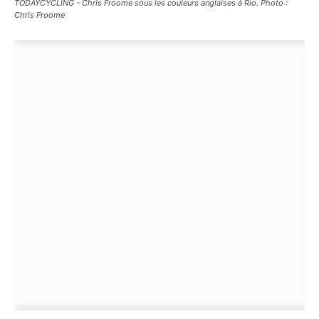
TODAYCYCLING - Chris Froome sous les couleurs anglaises à Rio. Photo :
Chris Froome