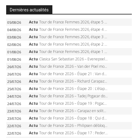
Dernières actualités
Actu
Tour de France Femmes 2026, étape 5 – Demi Vollering gagne à Belleville, Reusser en jaune, Ferrand-Prévot coule
05/08/26
Actu
Tour de France Femmes 2026, étape 4 – Marlen Reusser écrase le chrono, Ferrand-Prévot en crise
04/08/26
Actu
Tour de France Femmes 2026, étape 3 – Sigrid Haugset en solitaire, 88 km d’échappée, maillot jaune
03/08/26
Actu
Tour de France Femmes 2026, étape 2 – Lorena Wiebes doublé à Genève, Markus héroïque, 7e record
02/08/26
Actu
Tour de France Femmes 2026, étape 1 – Lorena Wiebes intouchable à Lausanne, premier maillot jaune
01/08/26
Actu
Clasica San Sebastian 2026 – Evenepoel recordman, 4e victoire, Carapaz battu au sprint
01/08/26
Actu
Tour de France 2026 – Van der Poel monumental à Paris, Pogacar égale le record des cinq sacres
26/07/26
Actu
Tour de France 2026 – Étape 21 : Van der Poel, Pogacar, qui succédera à Wout van Aert sur les Champs-Elysées ?
26/07/26
Actu
Tour de France 2026 – Richard Carapaz roi des Alpes, doublé et maillot à pois, Seixas perd le podium
25/07/26
Actu
Tour de France 2026 – Étape 20 : L’étape reine, Galibier, Sarenne, Alpe d’Huez, qui succédera à Pogacar ?
25/07/26
Actu
Tour de France 2026 – Tadej Pogacar dompte l’Alpe d’Huez, 5e victoire, record de Pantani pulvérisé
24/07/26
Actu
Tour de France 2026 – Étape 19 : Pogacar peut-il enfin dompter l’Alpe d’Huez ?
24/07/26
Actu
Tour de France 2026 – Carapaz en solitaire à Orcières-Merlette, Paret-Peintre à un point du maillot à pois
23/07/26
Actu
Tour de France 2026 – Étape 18 : Qui domptera Orcières-Merlette, première marche vers l’Alpe d’Huez ?
23/07/26
Actu
Tour de France 2026 – Philipsen débloque son compteur à Voiron, Pedersen en danger pour le maillot vert
22/07/26
Actu
Tour de France 2026 – Étape 17 : Pedersen peut-il verrouiller le maillot vert à Voiron ?
22/07/26