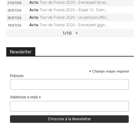
Actu
Tour de France 2026 – Evenepoel écrase le chrono d’Évian, Seixas 4e, Lipowitz abandonne
21/07/26
Actu
Tour de France 2026 – Étape 16 : Evenepoel, Pogacar, Ganna… qui domptera le chrono d’Évian pour redessiner le podium ?
20/07/26
Actu
Tour de France 2026 – Le parcours officiel complet : 21 étapes, profils, carte et dates
20/07/26
Actu
Tour de France 2026 – Evenepoel gagne à Solaison, Vingegaard abandonne, Pogacar toujours en jaune
19/07/26
1
/10
>
Newsletter
*
Champs requis required
Prénom
Addresse e-mail
*