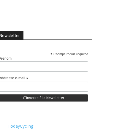
Newsletter
*
Champs requis required
Prénom
Addresse e-mail
*
TodayCycling