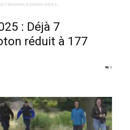
jà 7 abandons, le peloton réduit à...
025 : Déjà 7
oton réduit à 177
0