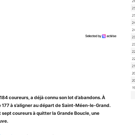
2
2
2
2
2
2
2
2
2
2
2
2
1
 184 coureurs, a déjà connu son lot d’abandons. À
ue 177 à s’aligner au départ de Saint-Méen-le-Grand.
 sept coureurs à quitter la Grande Boucle, une
uve.