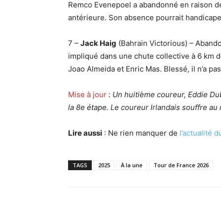
Remco Evenepoel a abandonné en raison de 
antérieure. Son absence pourrait handicap
7 –
Jack Haig
(Bahrain Victorious) – Abandon
impliqué dans une chute collective à 6 km 
Joao Almeida et Enric Mas. Blessé, il n’a pa
Mise à jour
:
Un huitième coureur, Eddie Dub
la 8e étape. Le coureur Irlandais souffre au 
Lire aussi
: Ne rien manquer de
l’actualité 
TAGS
2025
À la une
Tour de France 2026