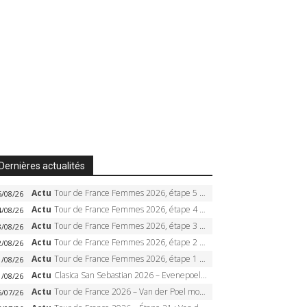
Dernières actualités
Actu
Tour de France Femmes 2026, étape 5 – Demi Vollering gagne à Belleville, Reusser en jaune, Ferrand-Prévot coule
5/08/26
Actu
Tour de France Femmes 2026, étape 4 – Marlen Reusser écrase le chrono, Ferrand-Prévot en crise
4/08/26
Actu
Tour de France Femmes 2026, étape 3 – Sigrid Haugset en solitaire, 88 km d’échappée, maillot jaune
3/08/26
Actu
Tour de France Femmes 2026, étape 2 – Lorena Wiebes doublé à Genève, Markus héroïque, 7e record
2/08/26
Actu
Tour de France Femmes 2026, étape 1 – Lorena Wiebes intouchable à Lausanne, premier maillot jaune
1/08/26
Actu
Clasica San Sebastian 2026 – Evenepoel recordman, 4e victoire, Carapaz battu au sprint
1/08/26
Actu
Tour de France 2026 – Van der Poel monumental à Paris, Pogacar égale le record des cinq sacres
6/07/26