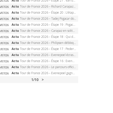
Actu
Tour de France 2026 – Étape 21 : Van der Poel, Pogacar, qui succédera à Wout van Aert sur les Champs-Elysées ?
6/07/26
Actu
Tour de France 2026 – Richard Carapaz roi des Alpes, doublé et maillot à pois, Seixas perd le podium
5/07/26
Actu
Tour de France 2026 – Étape 20 : L’étape reine, Galibier, Sarenne, Alpe d’Huez, qui succédera à Pogacar ?
5/07/26
Actu
Tour de France 2026 – Tadej Pogacar dompte l’Alpe d’Huez, 5e victoire, record de Pantani pulvérisé
4/07/26
Actu
Tour de France 2026 – Étape 19 : Pogacar peut-il enfin dompter l’Alpe d’Huez ?
4/07/26
Actu
Tour de France 2026 – Carapaz en solitaire à Orcières-Merlette, Paret-Peintre à un point du maillot à pois
3/07/26
Actu
Tour de France 2026 – Étape 18 : Qui domptera Orcières-Merlette, première marche vers l’Alpe d’Huez ?
3/07/26
Actu
Tour de France 2026 – Philipsen débloque son compteur à Voiron, Pedersen en danger pour le maillot vert
2/07/26
Actu
Tour de France 2026 – Étape 17 : Pedersen peut-il verrouiller le maillot vert à Voiron ?
2/07/26
Actu
Tour de France 2026 – Evenepoel écrase le chrono d’Évian, Seixas 4e, Lipowitz abandonne
1/07/26
Actu
Tour de France 2026 – Étape 16 : Evenepoel, Pogacar, Ganna… qui domptera le chrono d’Évian pour redessiner le podium ?
0/07/26
Actu
Tour de France 2026 – Le parcours officiel complet : 21 étapes, profils, carte et dates
0/07/26
Actu
Tour de France 2026 – Evenepoel gagne à Solaison, Vingegaard abandonne, Pogacar toujours en jaune
9/07/26
1
/10
>