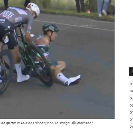
0
0
0
0
0
0
nt de quitter le Tour de France sur chute. Image : @Screenshot
2