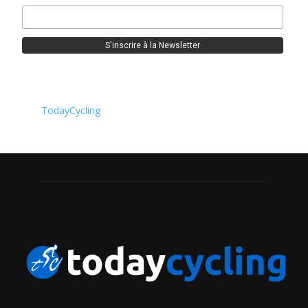
TodayCycling