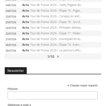
Actu
Tour de France 2026 – Tadej Pogacar dompte l’Alpe d’Huez, 5e victoire, record de Pantani pulvérisé
24/07/26
Actu
Tour de France 2026 – Étape 19 : Pogacar peut-il enfin dompter l’Alpe d’Huez ?
24/07/26
Actu
Tour de France 2026 – Carapaz en solitaire à Orcières-Merlette, Paret-Peintre à un point du maillot à pois
23/07/26
Actu
Tour de France 2026 – Étape 18 : Qui domptera Orcières-Merlette, première marche vers l’Alpe d’Huez ?
23/07/26
Actu
Tour de France 2026 – Philipsen débloque son compteur à Voiron, Pedersen en danger pour le maillot vert
22/07/26
Actu
Tour de France 2026 – Étape 17 : Pedersen peut-il verrouiller le maillot vert à Voiron ?
22/07/26
Actu
Tour de France 2026 – Evenepoel écrase le chrono d’Évian, Seixas 4e, Lipowitz abandonne
21/07/26
Actu
Tour de France 2026 – Étape 16 : Evenepoel, Pogacar, Ganna… qui domptera le chrono d’Évian pour redessiner le podium ?
20/07/26
Actu
Tour de France 2026 – Le parcours officiel complet : 21 étapes, profils, carte et dates
20/07/26
1
/10
>
Newsletter
*
Champs requis required
Prénom
Addresse e-mail
*