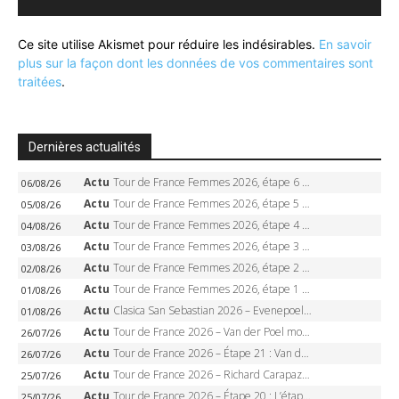
Ce site utilise Akismet pour réduire les indésirables.
En savoir
plus sur la façon dont les données de vos commentaires sont
traitées
.
Dernières actualités
Actu
Tour de France Femmes 2026, étape 6 – Kim Le Court-Pienaar gagne à Tournon, Reusser en jaune
06/08/26
Actu
Tour de France Femmes 2026, étape 5 – Demi Vollering gagne à Belleville, Reusser en jaune, Ferrand-Prévot coule
05/08/26
Actu
Tour de France Femmes 2026, étape 4 – Marlen Reusser écrase le chrono, Ferrand-Prévot en crise
04/08/26
Actu
Tour de France Femmes 2026, étape 3 – Sigrid Haugset en solitaire, 88 km d’échappée, maillot jaune
03/08/26
Actu
Tour de France Femmes 2026, étape 2 – Lorena Wiebes doublé à Genève, Markus héroïque, 7e record
02/08/26
Actu
Tour de France Femmes 2026, étape 1 – Lorena Wiebes intouchable à Lausanne, premier maillot jaune
01/08/26
Actu
Clasica San Sebastian 2026 – Evenepoel recordman, 4e victoire, Carapaz battu au sprint
01/08/26
Actu
Tour de France 2026 – Van der Poel monumental à Paris, Pogacar égale le record des cinq sacres
26/07/26
Actu
Tour de France 2026 – Étape 21 : Van der Poel, Pogacar, qui succédera à Wout van Aert sur les Champs-Elysées ?
26/07/26
Actu
Tour de France 2026 – Richard Carapaz roi des Alpes, doublé et maillot à pois, Seixas perd le podium
25/07/26
Actu
Tour de France 2026 – Étape 20 : L’étape reine, Galibier, Sarenne, Alpe d’Huez, qui succédera à Pogacar ?
25/07/26