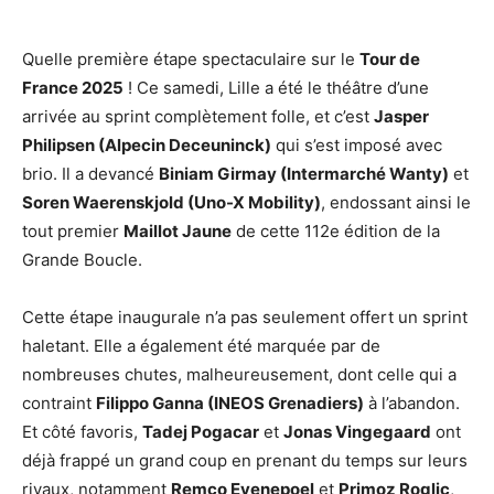
Quelle première étape spectaculaire sur le
Tour de
France 2025
! Ce samedi, Lille a été le théâtre d’une
arrivée au sprint complètement folle, et c’est
Jasper
Philipsen (Alpecin Deceuninck)
qui s’est imposé avec
brio. Il a devancé
Biniam Girmay (Intermarché Wanty)
et
Soren Waerenskjold (Uno-X Mobility)
, endossant ainsi le
tout premier
Maillot Jaune
de cette 112e édition de la
Grande Boucle.
Cette étape inaugurale n’a pas seulement offert un sprint
haletant. Elle a également été marquée par de
nombreuses chutes, malheureusement, dont celle qui a
contraint
Filippo Ganna (INEOS Grenadiers)
à l’abandon.
Et côté favoris,
Tadej Pogacar
et
Jonas Vingegaard
ont
déjà frappé un grand coup en prenant du temps sur leurs
rivaux, notamment
Remco Evenepoel
et
Primoz Roglic
,