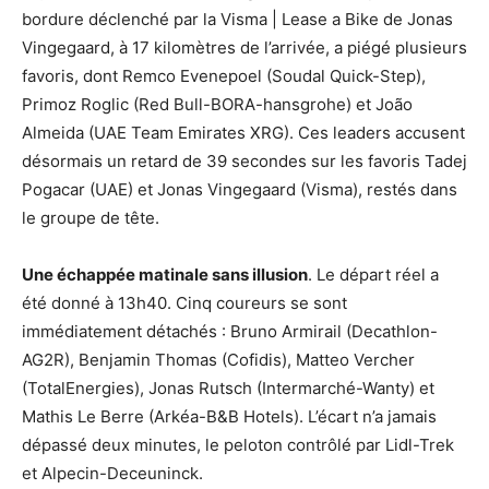
bordure déclenché par la Visma | Lease a Bike de Jonas
Vingegaard, à 17 kilomètres de l’arrivée, a piégé plusieurs
favoris, dont Remco Evenepoel (Soudal Quick-Step),
Primoz Roglic (Red Bull-BORA-hansgrohe) et João
Almeida (UAE Team Emirates XRG). Ces leaders accusent
désormais un retard de 39 secondes sur les favoris Tadej
Pogacar (UAE) et Jonas Vingegaard (Visma), restés dans
le groupe de tête.
Une échappée matinale sans illusion
. Le départ réel a
été donné à 13h40. Cinq coureurs se sont
immédiatement détachés : Bruno Armirail (Decathlon-
AG2R), Benjamin Thomas (Cofidis), Matteo Vercher
(TotalEnergies), Jonas Rutsch (Intermarché-Wanty) et
Mathis Le Berre (Arkéa-B&B Hotels). L’écart n’a jamais
dépassé deux minutes, le peloton contrôlé par Lidl-Trek
et Alpecin-Deceuninck.