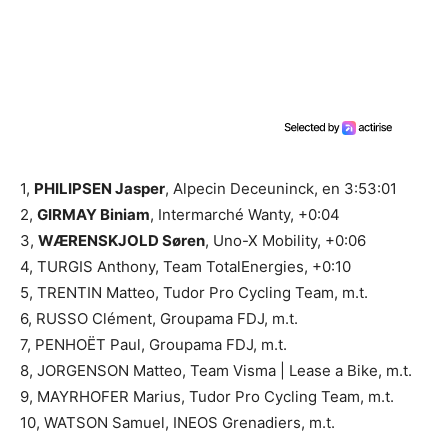
1,
PHILIPSEN Jasper
, Alpecin Deceuninck, en 3:53:01
2,
GIRMAY Biniam
, Intermarché Wanty, +0:04
3,
WÆRENSKJOLD Søren
, Uno-X Mobility, +0:06
4, TURGIS Anthony, Team TotalEnergies, +0:10
5, TRENTIN Matteo, Tudor Pro Cycling Team, m.t.
6, RUSSO Clément, Groupama FDJ, m.t.
7, PENHOËT Paul, Groupama FDJ, m.t.
8, JORGENSON Matteo, Team Visma | Lease a Bike, m.t.
9, MAYRHOFER Marius, Tudor Pro Cycling Team, m.t.
10, WATSON Samuel, INEOS Grenadiers, m.t.