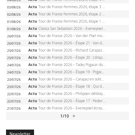
Actu
Tour de France Femmes 2026, étape 3 – Sigrid Haugset en solitaire, 88 km d’échappée, maillot jaune
03/08/26
Actu
Tour de France Femmes 2026, étape 2 – Lorena Wiebes doublé à Genève, Markus héroïque, 7e record
02/08/26
Actu
Tour de France Femmes 2026, étape 1 – Lorena Wiebes intouchable à Lausanne, premier maillot jaune
01/08/26
Actu
Clasica San Sebastian 2026 – Evenepoel recordman, 4e victoire, Carapaz battu au sprint
01/08/26
Actu
Tour de France 2026 – Van der Poel monumental à Paris, Pogacar égale le record des cinq sacres
26/07/26
Actu
Tour de France 2026 – Étape 21 : Van der Poel, Pogacar, qui succédera à Wout van Aert sur les Champs-Elysées ?
26/07/26
Actu
Tour de France 2026 – Richard Carapaz roi des Alpes, doublé et maillot à pois, Seixas perd le podium
25/07/26
Actu
Tour de France 2026 – Étape 20 : L’étape reine, Galibier, Sarenne, Alpe d’Huez, qui succédera à Pogacar ?
25/07/26
Actu
Tour de France 2026 – Tadej Pogacar dompte l’Alpe d’Huez, 5e victoire, record de Pantani pulvérisé
24/07/26
Actu
Tour de France 2026 – Étape 19 : Pogacar peut-il enfin dompter l’Alpe d’Huez ?
24/07/26
Actu
Tour de France 2026 – Carapaz en solitaire à Orcières-Merlette, Paret-Peintre à un point du maillot à pois
23/07/26
Actu
Tour de France 2026 – Étape 18 : Qui domptera Orcières-Merlette, première marche vers l’Alpe d’Huez ?
23/07/26
Actu
Tour de France 2026 – Philipsen débloque son compteur à Voiron, Pedersen en danger pour le maillot vert
22/07/26
Actu
Tour de France 2026 – Étape 17 : Pedersen peut-il verrouiller le maillot vert à Voiron ?
22/07/26
Actu
Tour de France 2026 – Evenepoel écrase le chrono d’Évian, Seixas 4e, Lipowitz abandonne
21/07/26
1
/10
>
Newsletter