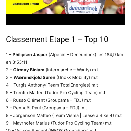
Classement Etape 1 – Top 10
1 –
Philipsen Jasper
(Alpecin – Deceuninck) les 184,9 km
en 3:53:11
2 –
Girmay Biniam
(Intermarché – Wanty) m.t
3 –
Wærenskjold Søren
(Uno-X Mobility) m.t
4 – Turgis Anthony( Team TotalEnergies) m.t
5 – Trentin Matteo (Tudor Pro Cycling Team) m.t
6 – Russo Clément (Groupama – FDJ) m.t
7 – Penhoët Paul (Groupama – FDJ) m.t
8 – Jorgenson Matteo (Team Visma | Lease a Bike 4) m.t
9 – Mayrhofer Marius (Tudor Pro Cycling Team) m.t
10 – Watson Samuel (INEOS Grenadiers) m.t