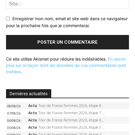
Enregistrer mon nom, email et site web dans ce navigateur
pour la prochaine fois que je commenterai.
Ce site utilise Akismet pour réduire les indésirables.
En savoir
plus sur la façon dont les données de vos commentaires sont
traitées
.
Dernières actualités
Actu
Tour de France Femmes 2026, étape 8 – Demi Vollering gagne à Nice, reprend le jaune, Niewiadoma à 8 secondes
08/08/26
Actu
Tour de France Femmes 2026, étape 7 – Kasia Niewiadoma gagne le Ventoux, maillot jaune, Reusser et Vollering piégées
07/08/26
Actu
Tour de France Femmes 2026, étape 6 – Kim Le Court-Pienaar gagne à Tournon, Reusser en jaune
06/08/26
Actu
Tour de France Femmes 2026, étape 5 – Demi Vollering gagne à Belleville, Reusser en jaune, Ferrand-Prévot coule
05/08/26
Actu
Tour de France Femmes 2026, étape 4 – Marlen Reusser écrase le chrono, Ferrand-Prévot en crise
04/08/26