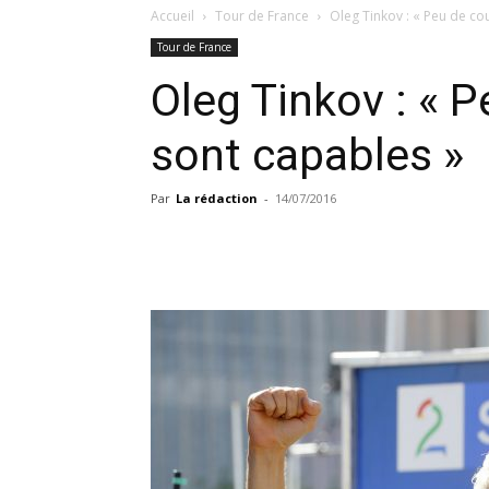
Accueil
Tour de France
Oleg Tinkov : « Peu de co
Tour de France
Oleg Tinkov : « 
sont capables »
Par
La rédaction
-
14/07/2016