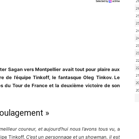
2
2
2
2
2
2
2
2
2
2
er Sagan vers Montpellier avait tout pour plaire aux
2
re de l’équipe Tinkoff, le fantasque Oleg Tinkov. Le
2
tes du Tour de France et la deuxième victoire de son
2
soulagement »
 meilleur coureur, et aujourd’hui nous l’avons tous vu,
a
uipe Tinkoff.
C’est un personnage et un showman, il est