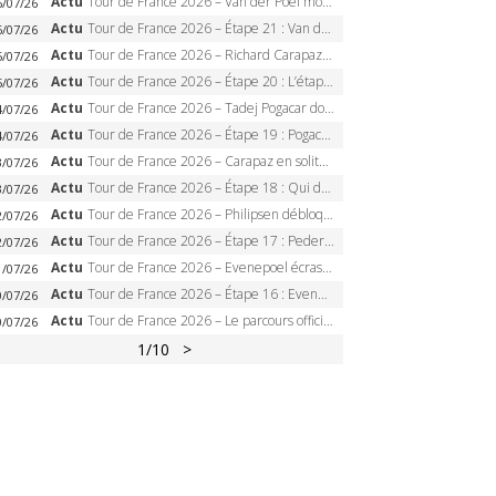
Actu
Tour de France 2026 – Van der Poel monumental à Paris, Pogacar égale le record des cinq sacres
6/07/26
Actu
Tour de France 2026 – Étape 21 : Van der Poel, Pogacar, qui succédera à Wout van Aert sur les Champs-Elysées ?
6/07/26
Actu
Tour de France 2026 – Richard Carapaz roi des Alpes, doublé et maillot à pois, Seixas perd le podium
5/07/26
Actu
Tour de France 2026 – Étape 20 : L’étape reine, Galibier, Sarenne, Alpe d’Huez, qui succédera à Pogacar ?
5/07/26
Actu
Tour de France 2026 – Tadej Pogacar dompte l’Alpe d’Huez, 5e victoire, record de Pantani pulvérisé
4/07/26
Actu
Tour de France 2026 – Étape 19 : Pogacar peut-il enfin dompter l’Alpe d’Huez ?
4/07/26
Actu
Tour de France 2026 – Carapaz en solitaire à Orcières-Merlette, Paret-Peintre à un point du maillot à pois
3/07/26
Actu
Tour de France 2026 – Étape 18 : Qui domptera Orcières-Merlette, première marche vers l’Alpe d’Huez ?
3/07/26
Actu
Tour de France 2026 – Philipsen débloque son compteur à Voiron, Pedersen en danger pour le maillot vert
2/07/26
Actu
Tour de France 2026 – Étape 17 : Pedersen peut-il verrouiller le maillot vert à Voiron ?
2/07/26
Actu
Tour de France 2026 – Evenepoel écrase le chrono d’Évian, Seixas 4e, Lipowitz abandonne
1/07/26
Actu
Tour de France 2026 – Étape 16 : Evenepoel, Pogacar, Ganna… qui domptera le chrono d’Évian pour redessiner le podium ?
0/07/26
Actu
Tour de France 2026 – Le parcours officiel complet : 21 étapes, profils, carte et dates
0/07/26
1
/10
>