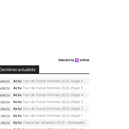
Dernières actualités
Actu
Tour de France Femmes 2026, étape 6 – Kim Le Court-Pienaar gagne à Tournon, Reusser en jaune
6/08/26
Actu
Tour de France Femmes 2026, étape 5 – Demi Vollering gagne à Belleville, Reusser en jaune, Ferrand-Prévot coule
5/08/26
Actu
Tour de France Femmes 2026, étape 4 – Marlen Reusser écrase le chrono, Ferrand-Prévot en crise
4/08/26
Actu
Tour de France Femmes 2026, étape 3 – Sigrid Haugset en solitaire, 88 km d’échappée, maillot jaune
3/08/26
Actu
Tour de France Femmes 2026, étape 2 – Lorena Wiebes doublé à Genève, Markus héroïque, 7e record
2/08/26
Actu
Tour de France Femmes 2026, étape 1 – Lorena Wiebes intouchable à Lausanne, premier maillot jaune
1/08/26
Actu
Clasica San Sebastian 2026 – Evenepoel recordman, 4e victoire, Carapaz battu au sprint
1/08/26