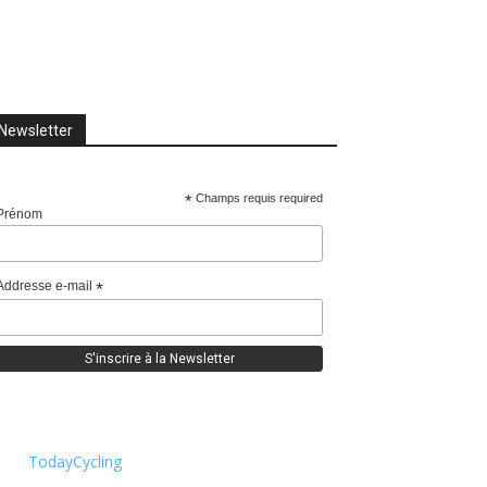
Newsletter
*
Champs requis required
Prénom
Addresse e-mail
*
TodayCycling