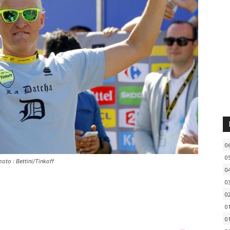
0
0
to : Bettini/Tinkoff
0
0
0
0
0