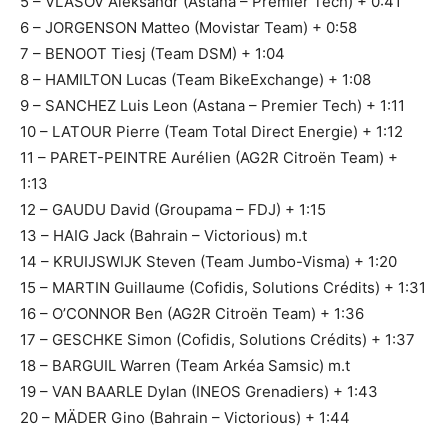
5 – VLASOV Aleksandr (Astana – Premier Tech) + 0:41
6 – JORGENSON Matteo (Movistar Team) + 0:58
7 – BENOOT Tiesj (Team DSM) + 1:04
8 – HAMILTON Lucas (Team BikeExchange) + 1:08
9 – SANCHEZ Luis Leon (Astana – Premier Tech) + 1:11
10 – LATOUR Pierre (Team Total Direct Energie) + 1:12
11 – PARET-PEINTRE Aurélien (AG2R Citroën Team) +
1:13
12 – GAUDU David (Groupama – FDJ) + 1:15
13 – HAIG Jack (Bahrain – Victorious) m.t
14 – KRUIJSWIJK Steven (Team Jumbo-Visma) + 1:20
15 – MARTIN Guillaume (Cofidis, Solutions Crédits) + 1:31
16 – O’CONNOR Ben (AG2R Citroën Team) + 1:36
17 – GESCHKE Simon (Cofidis, Solutions Crédits) + 1:37
18 – BARGUIL Warren (Team Arkéa Samsic) m.t
19 – VAN BAARLE Dylan (INEOS Grenadiers) + 1:43
20 – MÄDER Gino (Bahrain – Victorious) + 1:44