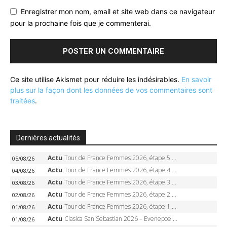
Enregistrer mon nom, email et site web dans ce navigateur
pour la prochaine fois que je commenterai.
Ce site utilise Akismet pour réduire les indésirables.
En savoir
plus sur la façon dont les données de vos commentaires sont
traitées
.
Dernières actualités
Actu
Tour de France Femmes 2026, étape 5 – Demi Vollering gagne à Belleville, Reusser en jaune, Ferrand-Prévot coule
05/08/26
Actu
Tour de France Femmes 2026, étape 4 – Marlen Reusser écrase le chrono, Ferrand-Prévot en crise
04/08/26
Actu
Tour de France Femmes 2026, étape 3 – Sigrid Haugset en solitaire, 88 km d’échappée, maillot jaune
03/08/26
Actu
Tour de France Femmes 2026, étape 2 – Lorena Wiebes doublé à Genève, Markus héroïque, 7e record
02/08/26
Actu
Tour de France Femmes 2026, étape 1 – Lorena Wiebes intouchable à Lausanne, premier maillot jaune
01/08/26
Actu
Clasica San Sebastian 2026 – Evenepoel recordman, 4e victoire, Carapaz battu au sprint
01/08/26