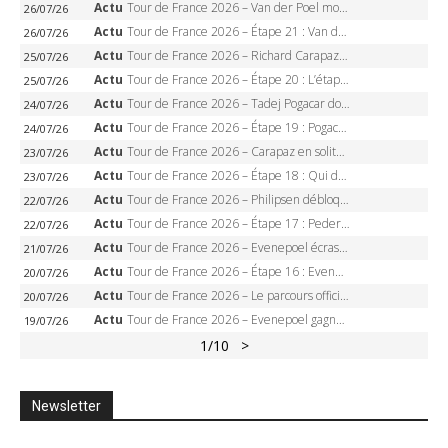
Actu
Tour de France 2026 – Van der Poel monumental à Paris, Pogacar égale le record des cinq sacres
26/07/26
Actu
Tour de France 2026 – Étape 21 : Van der Poel, Pogacar, qui succédera à Wout van Aert sur les Champs-Elysées ?
26/07/26
Actu
Tour de France 2026 – Richard Carapaz roi des Alpes, doublé et maillot à pois, Seixas perd le podium
25/07/26
Actu
Tour de France 2026 – Étape 20 : L’étape reine, Galibier, Sarenne, Alpe d’Huez, qui succédera à Pogacar ?
25/07/26
Actu
Tour de France 2026 – Tadej Pogacar dompte l’Alpe d’Huez, 5e victoire, record de Pantani pulvérisé
24/07/26
Actu
Tour de France 2026 – Étape 19 : Pogacar peut-il enfin dompter l’Alpe d’Huez ?
24/07/26
Actu
Tour de France 2026 – Carapaz en solitaire à Orcières-Merlette, Paret-Peintre à un point du maillot à pois
23/07/26
Actu
Tour de France 2026 – Étape 18 : Qui domptera Orcières-Merlette, première marche vers l’Alpe d’Huez ?
23/07/26
Actu
Tour de France 2026 – Philipsen débloque son compteur à Voiron, Pedersen en danger pour le maillot vert
22/07/26
Actu
Tour de France 2026 – Étape 17 : Pedersen peut-il verrouiller le maillot vert à Voiron ?
22/07/26
Actu
Tour de France 2026 – Evenepoel écrase le chrono d’Évian, Seixas 4e, Lipowitz abandonne
21/07/26
Actu
Tour de France 2026 – Étape 16 : Evenepoel, Pogacar, Ganna… qui domptera le chrono d’Évian pour redessiner le podium ?
20/07/26
Actu
Tour de France 2026 – Le parcours officiel complet : 21 étapes, profils, carte et dates
20/07/26
Actu
Tour de France 2026 – Evenepoel gagne à Solaison, Vingegaard abandonne, Pogacar toujours en jaune
19/07/26
1
/10
>
Newsletter