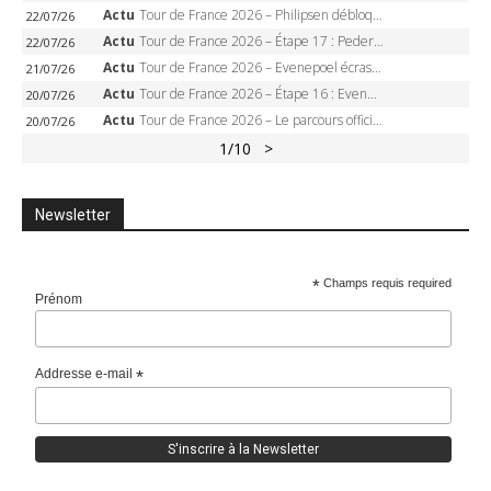
Actu
Tour de France 2026 – Philipsen débloque son compteur à Voiron, Pedersen en danger pour le maillot vert
22/07/26
Actu
Tour de France 2026 – Étape 17 : Pedersen peut-il verrouiller le maillot vert à Voiron ?
22/07/26
Actu
Tour de France 2026 – Evenepoel écrase le chrono d’Évian, Seixas 4e, Lipowitz abandonne
21/07/26
Actu
Tour de France 2026 – Étape 16 : Evenepoel, Pogacar, Ganna… qui domptera le chrono d’Évian pour redessiner le podium ?
20/07/26
Actu
Tour de France 2026 – Le parcours officiel complet : 21 étapes, profils, carte et dates
20/07/26
1
/10
>
Newsletter
*
Champs requis required
Prénom
Addresse e-mail
*