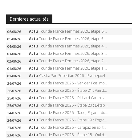
Dernières actualités
Actu
Tour de France Femmes 2026, étape 6 – Kim Le Court-Pienaar gagne à Tournon, Reusser en jaune
06/08/26
Actu
Tour de France Femmes 2026, étape 5 – Demi Vollering gagne à Belleville, Reusser en jaune, Ferrand-Prévot coule
05/08/26
Actu
Tour de France Femmes 2026, étape 4 – Marlen Reusser écrase le chrono, Ferrand-Prévot en crise
04/08/26
Actu
Tour de France Femmes 2026, étape 3 – Sigrid Haugset en solitaire, 88 km d’échappée, maillot jaune
03/08/26
Actu
Tour de France Femmes 2026, étape 2 – Lorena Wiebes doublé à Genève, Markus héroïque, 7e record
02/08/26
Actu
Tour de France Femmes 2026, étape 1 – Lorena Wiebes intouchable à Lausanne, premier maillot jaune
01/08/26
Actu
Clasica San Sebastian 2026 – Evenepoel recordman, 4e victoire, Carapaz battu au sprint
01/08/26
Actu
Tour de France 2026 – Van der Poel monumental à Paris, Pogacar égale le record des cinq sacres
26/07/26
Actu
Tour de France 2026 – Étape 21 : Van der Poel, Pogacar, qui succédera à Wout van Aert sur les Champs-Elysées ?
26/07/26
Actu
Tour de France 2026 – Richard Carapaz roi des Alpes, doublé et maillot à pois, Seixas perd le podium
25/07/26
Actu
Tour de France 2026 – Étape 20 : L’étape reine, Galibier, Sarenne, Alpe d’Huez, qui succédera à Pogacar ?
25/07/26
Actu
Tour de France 2026 – Tadej Pogacar dompte l’Alpe d’Huez, 5e victoire, record de Pantani pulvérisé
24/07/26
Actu
Tour de France 2026 – Étape 19 : Pogacar peut-il enfin dompter l’Alpe d’Huez ?
24/07/26
Actu
Tour de France 2026 – Carapaz en solitaire à Orcières-Merlette, Paret-Peintre à un point du maillot à pois
23/07/26
Actu
Tour de France 2026 – Étape 18 : Qui domptera Orcières-Merlette, première marche vers l’Alpe d’Huez ?
23/07/26