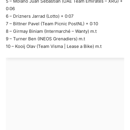
5 – Molano Juan Sebastián (UAE Team Emirates – XRG) +
0:06
6 – Drizners Jarrad (Lotto) + 0:07
7 – Bittner Pavel (Team Picnic PostNL) + 0:10
8 – Girmay Biniam (Intermarché – Wanty) m.t
9 – Turner Ben (INEOS Grenadiers) m.t
10 – Kooij Olav (Team Visma | Lease a Bike) m.t