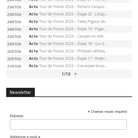
Actu
Tour de France 2026 – Richard Carapaz roi des Alpes, doublé et maillot à pois, Seixas perd le podium
25/07/26
Actu
Tour de France 2026 – Étape 20 : L’étape reine, Galibier, Sarenne, Alpe d’Huez, qui succédera à Pogacar ?
25/07/26
Actu
Tour de France 2026 – Tadej Pogacar dompte l’Alpe d’Huez, 5e victoire, record de Pantani pulvérisé
24/07/26
Actu
Tour de France 2026 – Étape 19 : Pogacar peut-il enfin dompter l’Alpe d’Huez ?
24/07/26
Actu
Tour de France 2026 – Carapaz en solitaire à Orcières-Merlette, Paret-Peintre à un point du maillot à pois
23/07/26
Actu
Tour de France 2026 – Étape 18 : Qui domptera Orcières-Merlette, première marche vers l’Alpe d’Huez ?
23/07/26
Actu
Tour de France 2026 – Philipsen débloque son compteur à Voiron, Pedersen en danger pour le maillot vert
22/07/26
Actu
Tour de France 2026 – Étape 17 : Pedersen peut-il verrouiller le maillot vert à Voiron ?
22/07/26
Actu
Tour de France 2026 – Evenepoel écrase le chrono d’Évian, Seixas 4e, Lipowitz abandonne
21/07/26
1
/10
>
Newsletter
*
Champs requis required
Prénom
Addresse e-mail
*