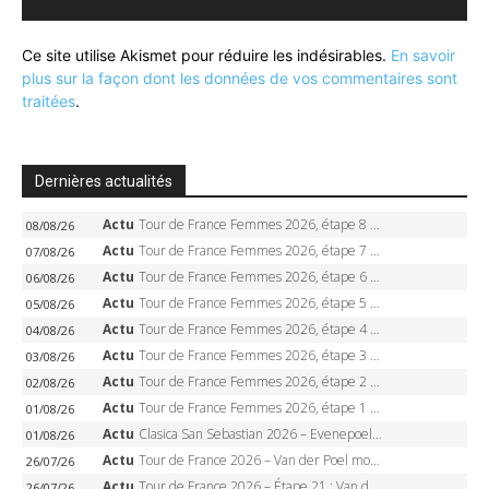
Ce site utilise Akismet pour réduire les indésirables.
En savoir
plus sur la façon dont les données de vos commentaires sont
traitées
.
Dernières actualités
Actu
Tour de France Femmes 2026, étape 8 – Demi Vollering gagne à Nice, reprend le jaune, Niewiadoma à 8 secondes
08/08/26
Actu
Tour de France Femmes 2026, étape 7 – Kasia Niewiadoma gagne le Ventoux, maillot jaune, Reusser et Vollering piégées
07/08/26
Actu
Tour de France Femmes 2026, étape 6 – Kim Le Court-Pienaar gagne à Tournon, Reusser en jaune
06/08/26
Actu
Tour de France Femmes 2026, étape 5 – Demi Vollering gagne à Belleville, Reusser en jaune, Ferrand-Prévot coule
05/08/26
Actu
Tour de France Femmes 2026, étape 4 – Marlen Reusser écrase le chrono, Ferrand-Prévot en crise
04/08/26
Actu
Tour de France Femmes 2026, étape 3 – Sigrid Haugset en solitaire, 88 km d’échappée, maillot jaune
03/08/26
Actu
Tour de France Femmes 2026, étape 2 – Lorena Wiebes doublé à Genève, Markus héroïque, 7e record
02/08/26
Actu
Tour de France Femmes 2026, étape 1 – Lorena Wiebes intouchable à Lausanne, premier maillot jaune
01/08/26
Actu
Clasica San Sebastian 2026 – Evenepoel recordman, 4e victoire, Carapaz battu au sprint
01/08/26
Actu
Tour de France 2026 – Van der Poel monumental à Paris, Pogacar égale le record des cinq sacres
26/07/26
Actu
Tour de France 2026 – Étape 21 : Van der Poel, Pogacar, qui succédera à Wout van Aert sur les Champs-Elysées ?
26/07/26